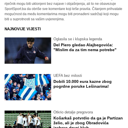
riječnik mogu biti uklonjeni bez najave i objašnjenja, ali to ne obavezuje
SportSport.ba da obriše sve komentare koji krše pravila. Čitanjem prihvatate
mogućnost da među komentarima mogu biti pronađeni sadržaji koji mogu
biti u suprotnosti sa vašim uvjerenjima.
NAJNOVIJE VIJESTI
Oglasila se i klupska legenda
Del Piero gledao Alajbegovića:
"Mislim da za tim nema potrebe"
UEFA bez milosti
Dobili 10.000 eura kazne zbog
pogrdne poruke Lešinarima!
Otkrio detalje pregovora
Košarkaš potvrdio da ga je Partizan
želio, ali je zbog Obradovića
izabrao drugi klub