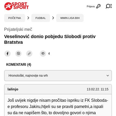
Prijava
Otvori profi
Ot
POČETNA
FUDBAL
WWIN LIGA BIH
Prijateljski meč
Veselinović donio pobjedu Slobodi protiv
Bratstva
4
KOMENTARI (4)
Sortiraj
lalinjo
13.02.22. 11:15
Još uvijek nigdje nisam pročitao ispriku iz FK Sloboda-
e profesoru Jakiru,htjeli su se praviti pametni,a ispali
su da ne napišem što, to dovoljno govori o njima