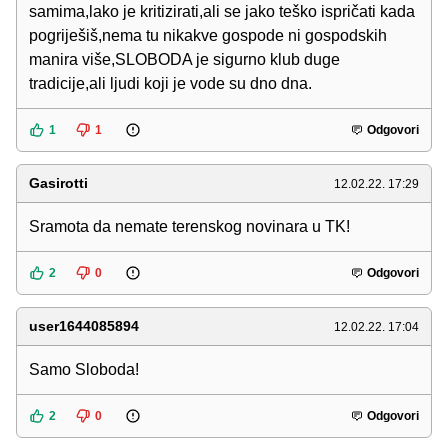
samima,lako je kritizirati,ali se jako teško ispričati kada
pogriješiš,nema tu nikakve gospode ni gospodskih
manira više,SLOBODA je sigurno klub duge
tradicije,ali ljudi koji je vode su dno dna.
1
1
Odgovori
Gasirotti
12.02.22. 17:29
Sramota da nemate terenskog novinara u TK!
2
0
Odgovori
user1644085894
12.02.22. 17:04
Samo Sloboda!
2
0
Odgovori