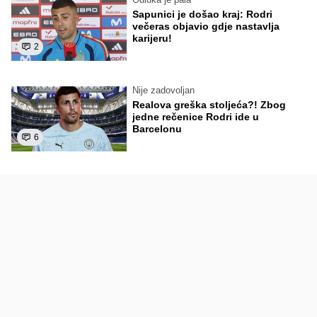
Sapunici je došao kraj: Rodri
večeras objavio gdje nastavlja
karijeru!
2
Nije zadovoljan
Realova greška stoljeća?! Zbog
jedne rečenice Rodri ide u
Barcelonu
6