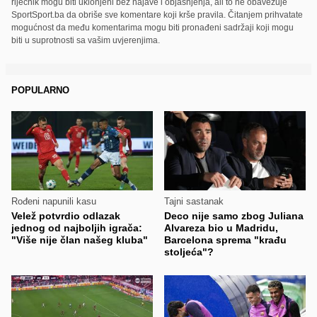
riječnik mogu biti uklonjeni bez najave i objašnjenja, ali to ne obavezuje
SportSport.ba da obriše sve komentare koji krše pravila. Čitanjem prihvatate
mogućnost da među komentarima mogu biti pronađeni sadržaji koji mogu
biti u suprotnosti sa vašim uvjerenjima.
POPULARNO
Rođeni napunili kasu
Tajni sastanak
Velež potvrdio odlazak
Deco nije samo zbog Juliana
jednog od najboljih igrača:
Alvareza bio u Madridu,
"Više nije član našeg kluba"
Barcelona sprema "krađu
stoljeća"?