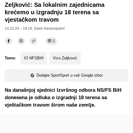
Zeljković: Sa lokalnim zajednicama
krećemo u izgradnju 18 terena sa
vjestačkom travom
14.10.24. - 19:18,
Edah Hasanspahić
1
Teme:
IO NFSBiH
Vico Zeljković
Dodajte SportSport u vaš Google izbor
Na današnjoj sjednici Izvršnog odbora NS/FS BiH
donesena je odluka o izgradnji 18 terena sa
vještačkom travom širom naše zemlje.