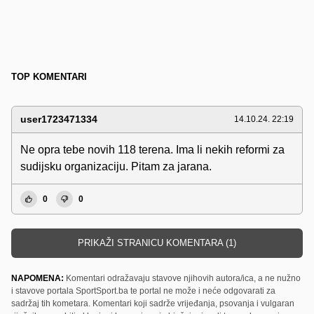
TOP KOMENTARI
user1723471334
14.10.24. 22:19
Ne opra tebe novih 118 terena. Ima li nekih reformi za
sudijsku organizaciju. Pitam za jarana.
0
0
PRIKAŽI STRANICU KOMENTARA (1)
NAPOMENA:
Komentari odražavaju stavove njihovih autora/ica, a ne nužno
i stavove portala SportSport.ba te portal ne može i neće odgovarati za
sadržaj tih kometara. Komentari koji sadrže vrijeđanja, psovanja i vulgaran