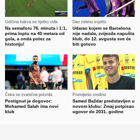
Golčina kakva se rijetko viđa
Dao zeleno svjetlo
Na semaforu 76. minuta i 1:1,
Udarac kojem se Barcelona
prima loptu na 40 metara od
nije nadala, zvijezda napušta
gola, a onda potez za
klub, do 12. avgusta sve će
historiju!
biti gotovo
Čeka se zvanična potvrda
Promijenio sredinu
Postignut je dogovor:
Samed Baždar predstavljen u
Mohamed Salah ima novi
novom klubu: Zmaj potpisao
klub
ugovor do 2031. godine