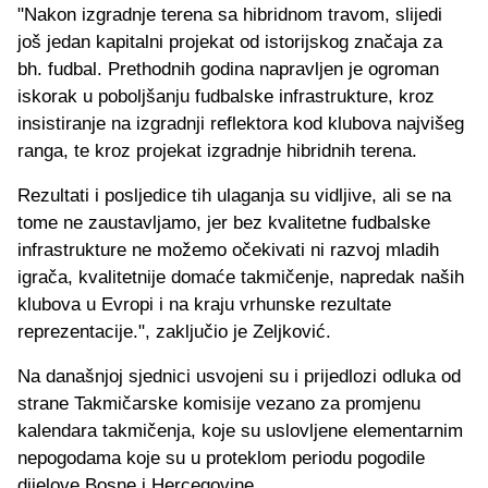
"Nakon izgradnje terena sa hibridnom travom, slijedi
još jedan kapitalni projekat od istorijskog značaja za
bh. fudbal. Prethodnih godina napravljen je ogroman
iskorak u poboljšanju fudbalske infrastrukture, kroz
insistiranje na izgradnji reflektora kod klubova najvišeg
ranga, te kroz projekat izgradnje hibridnih terena.
Rezultati i posljedice tih ulaganja su vidljive, ali se na
tome ne zaustavljamo, jer bez kvalitetne fudbalske
infrastrukture ne možemo očekivati ni razvoj mladih
igrača, kvalitetnije domaće takmičenje, napredak naših
klubova u Evropi i na kraju vrhunske rezultate
reprezentacije.", zaključio je Zeljković.
Na današnjoj sjednici usvojeni su i prijedlozi odluka od
strane Takmičarske komisije vezano za promjenu
kalendara takmičenja, koje su uslovljene elementarnim
nepogodama koje su u proteklom periodu pogodile
dijelove Bosne i Hercegovine.