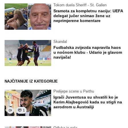
Tokom duela Sheriff - St. Gallen
Sramota za kompletnu naciju: UEFA
delegat jučer snimao žene uz
neprimjerene komentare
Skandal
Fudbalska zvijezda napravila haos
u noćnom klubu - Udario je glavom
navijača!
NAJČITANIJE IZ KATEGORIJE
Prelijepe scene u Perthu
Igrači Juventusa su shvatili ko je
Kerim Alajbegović kada su stigli na
aerodrom u Australiji
1
Odluka je pala