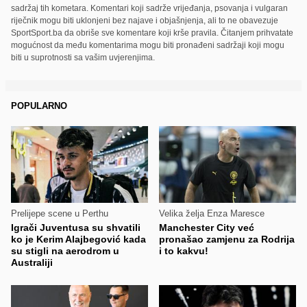
sadržaj tih kometara. Komentari koji sadrže vrijeđanja, psovanja i vulgaran
riječnik mogu biti uklonjeni bez najave i objašnjenja, ali to ne obavezuje
SportSport.ba da obriše sve komentare koji krše pravila. Čitanjem prihvatate
mogućnost da među komentarima mogu biti pronađeni sadržaji koji mogu
biti u suprotnosti sa vašim uvjerenjima.
POPULARNO
Prelijepe scene u Perthu
Velika želja Enza Maresce
Igrači Juventusa su shvatili
Manchester City već
ko je Kerim Alajbegović kada
pronašao zamjenu za Rodrija
su stigli na aerodrom u
i to kakvu!
Australiji