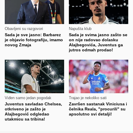
Obavljeni su razgovori
Napušta klub
Sada je sve jasno: Barbarez
Sada je svima jasno zašto se
je objavio fotografiju, imamo
on nije radovao dolasku
novog Zmaja
Alajbegovića, Juventus ga
jutros odmah prodao!
Viđen samo jedan pogodak
Trajao je nekoliko sati
Juventus savladao Chelsea,
Završen sastanak Viniciusa i
otkriveno je zašto je
čelnika Reala, "procurili" su
Alajbegović odgledao
apsolutno svi detalji!
utakmicu sa tribina!