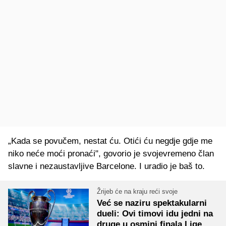
„Kada se povučem, nestat ću. Otići ću negdje gdje me
niko neće moći pronaći", govorio je svojevremeno član
slavne i nezaustavljive Barcelone. I uradio je baš to.
Žrijeb će na kraju reći svoje
Već se naziru spektakularni
dueli: Ovi timovi idu jedni na
druge u osmini finala Lige