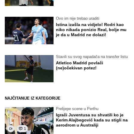
Ovo im nije trebao uraditi
Istina izašla na vidjelo! Rodri kao
niko nikada ponizio Real, bolje mu
je da u Madrid ne dolazi!
Stavili su svog napadača na transfer listu
Atletico Madrid povlači
(ne)očekivan potez!
NAJČITANIJE IZ KATEGORIJE
Prelijepe scene u Perthu
Igrači Juventusa su shvatili ko je
Kerim Alajbegović kada su stigli na
aerodrom u Australiji
1