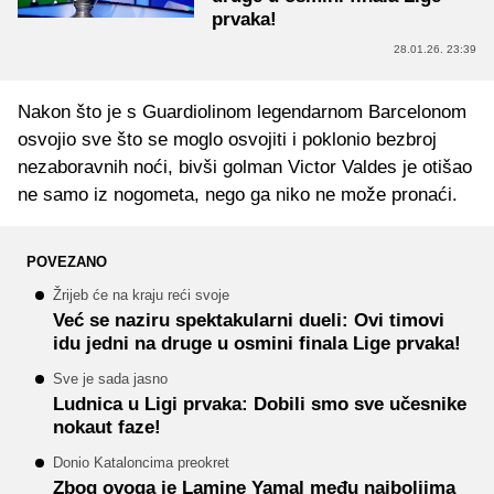
prvaka!
28.01.26. 23:39
Nakon što je s Guardiolinom legendarnom Barcelonom
osvojio sve što se moglo osvojiti i poklonio bezbroj
nezaboravnih noći, bivši golman Victor Valdes je otišao
ne samo iz nogometa, nego ga niko ne može pronaći.
POVEZANO
Žrijeb će na kraju reći svoje
Već se naziru spektakularni dueli: Ovi timovi
idu jedni na druge u osmini finala Lige prvaka!
Sve je sada jasno
Ludnica u Ligi prvaka: Dobili smo sve učesnike
nokaut faze!
Donio Kataloncima preokret
Zbog ovoga je Lamine Yamal među najboljima