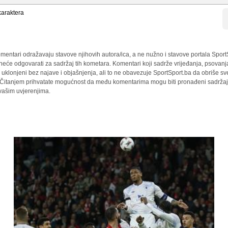
araktera
mentari odražavaju stavove njihovih autora/ica, a ne nužno i stavove portala Sport
 neće odgovarati za sadržaj tih kometara. Komentari koji sadrže vrijeđanja, psovanj
i uklonjeni bez najave i objašnjenja, ali to ne obavezuje SportSport.ba da obriše 
a. Čitanjem prihvatate mogućnost da među komentarima mogu biti pronađeni sadržaji
 vašim uvjerenjima.