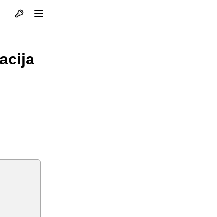
Otvori profil
Otvori meni
acija