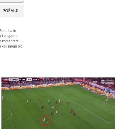
POŠALJI
Sport.ba te
a i vulgaran
sve komentare
 koji mogu biti