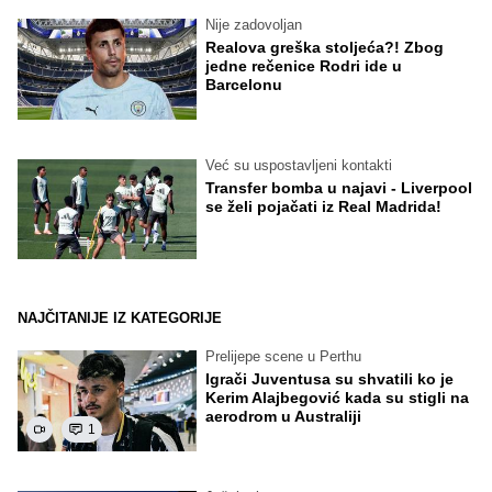
Nije zadovoljan
Realova greška stoljeća?! Zbog
jedne rečenice Rodri ide u
Barcelonu
Već su uspostavljeni kontakti
Transfer bomba u najavi - Liverpool
se želi pojačati iz Real Madrida!
NAJČITANIJE IZ KATEGORIJE
Prelijepe scene u Perthu
Igrači Juventusa su shvatili ko je
Kerim Alajbegović kada su stigli na
aerodrom u Australiji
1