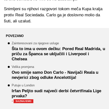
Snimljeni su njihovi razgovori tokom meča Kupa kralja
protiv Real Sociedada. Carlo ga je doslovno molio da
šuti, ali uzalud.
POVEZANO
Zainteresovani za njegove usluge
Šta to ima u ovom dečku: Pored Real Madrida, u
priču za Španca se uključili i Liverpool i
Chelsea
Velika promjena
Ovo smije samo Don Carlo - Navijači Reala u
nevjerici zbog odluke Ancelottija!
Putuje u London
Irfan Peljto sudi najveći derbi četvrtfinala Lige
prvaka?
·
SAZNAJEMO