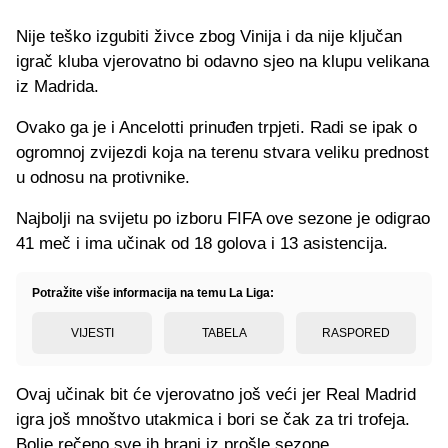
Nije teško izgubiti živce zbog Vinija i da nije ključan
igrač kluba vjerovatno bi odavno sjeo na klupu velikana
iz Madrida.
Ovako ga je i Ancelotti prinuđen trpjeti. Radi se ipak o
ogromnoj zvijezdi koja na terenu stvara veliku prednost
u odnosu na protivnike.
Najbolji na svijetu po izboru FIFA ove sezone je odigrao
41 meč i ima učinak od 18 golova i 13 asistencija.
Potražite više informacija na temu La Liga:
VIJESTI
TABELA
RASPORED
Ovaj učinak bit će vjerovatno još veći jer Real Madrid
igra još mnoštvo utakmica i bori se čak za tri trofeja.
Bolje rečeno sve ih brani iz prošle sezone.