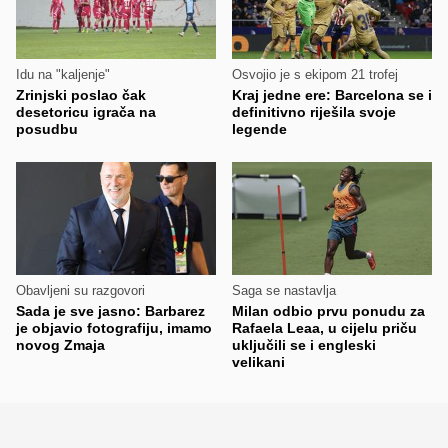
Idu na "kaljenje"
Osvojio je s ekipom 21 trofej
Zrinjski poslao čak
Kraj jedne ere: Barcelona se i
desetoricu igrača na
definitivno riješila svoje
posudbu
legende
Obavljeni su razgovori
Saga se nastavlja
Sada je sve jasno: Barbarez
Milan odbio prvu ponudu za
je objavio fotografiju, imamo
Rafaela Leaa, u cijelu priču
novog Zmaja
uključili se i engleski
velikani