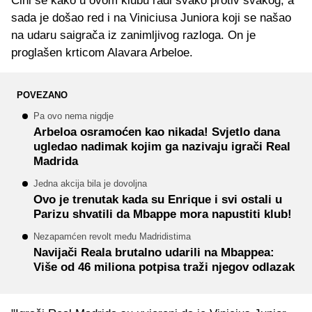
Čini se kako u ovom klubu radi svako protiv svakog, a
sada je došao red i na Viniciusa Juniora koji se našao
na udaru saigrača iz zanimljivog razloga. On je
proglašen krticom Alavara Arbeloe.
POVEZANO
Pa ovo nema nigdje
Arbeloa osramoćen kao nikada! Svjetlo dana
ugledao nadimak kojim ga nazivaju igrači Real
Madrida
Jedna akcija bila je dovoljna
Ovo je trenutak kada su Enrique i svi ostali u
Parizu shvatili da Mbappe mora napustiti klub!
Nezapamćen revolt među Madridistima
Navijači Reala brutalno udarili na Mbappea:
Više od 46 miliona potpisa traži njegov odlazak