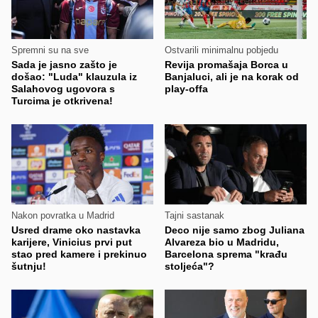
Spremni su na sve
Ostvarili minimalnu pobjedu
Sada je jasno zašto je
Revija promašaja Borca u
došao: "Luda" klauzula iz
Banjaluci, ali je na korak od
Salahovog ugovora s
play-offa
Turcima je otkrivena!
Nakon povratka u Madrid
Tajni sastanak
Usred drame oko nastavka
Deco nije samo zbog Juliana
karijere, Vinicius prvi put
Alvareza bio u Madridu,
stao pred kamere i prekinuo
Barcelona sprema "krađu
šutnju!
stoljeća"?