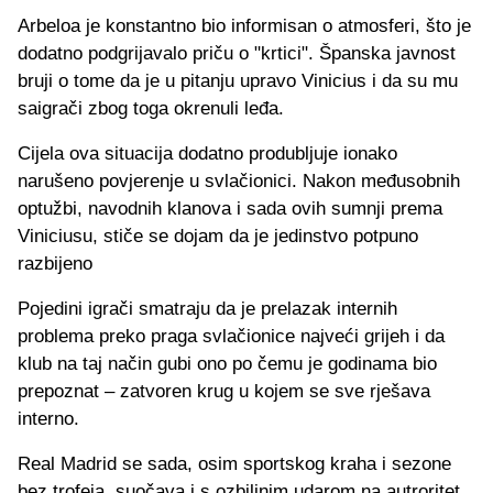
Arbeloa je konstantno bio informisan o atmosferi, što je
dodatno podgrijavalo priču o "krtici". Španska javnost
bruji o tome da je u pitanju upravo Vinicius i da su mu
saigrači zbog toga okrenuli leđa.
Cijela ova situacija dodatno produbljuje ionako
narušeno povjerenje u svlačionici. Nakon međusobnih
optužbi, navodnih klanova i sada ovih sumnji prema
Viniciusu, stiče se dojam da je jedinstvo potpuno
razbijeno
Pojedini igrači smatraju da je prelazak internih
problema preko praga svlačionice najveći grijeh i da
klub na taj način gubi ono po čemu je godinama bio
prepoznat – zatvoren krug u kojem se sve rješava
interno.
Real Madrid se sada, osim sportskog kraha i sezone
bez trofeja, suočava i s ozbiljnim udarom na autroritet