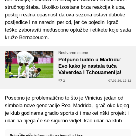
stručnog štaba. Ukoliko izostane brza reakcija kluba,
postoji realna opasnost da ova sezona ostavi duboke
posljedice i na naredni period, jer će pojedini igrači
teško zaboraviti međusobne optužbe i etikete koje sada
kruže Bernabeuom.
Nestvarne scene
Potpuno ludilo u Madridu:
Evo kako je nastala tuča
Valverdea i Tchouamenija!
2
07.05.26. 15:32
Posebno je problematično to što je Vinicius jedan od
simbola nove generacije Real Madrida, igrač oko kojeg
je klub godinama gradio sportski i marketinški projekt i
udar na njega će se sigurno vidjeti kao udar na klub.
Potražite više informacija na temu La Liga: