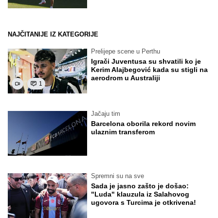
NAJČITANIJE IZ KATEGORIJE
Prelijepe scene u Perthu
Igrači Juventusa su shvatili ko je
Kerim Alajbegović kada su stigli na
aerodrom u Australiji
1
Jačaju tim
Barcelona oborila rekord novim
ulaznim transferom
Spremni su na sve
Sada je jasno zašto je došao:
"Luda" klauzula iz Salahovog
ugovora s Turcima je otkrivena!