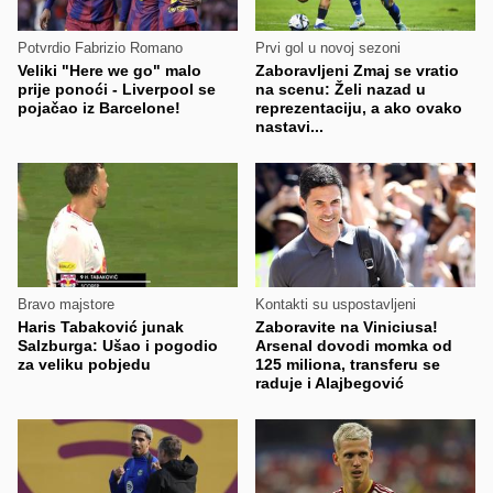
Potvrdio Fabrizio Romano
Prvi gol u novoj sezoni
Veliki "Here we go" malo
Zaboravljeni Zmaj se vratio
prije ponoći - Liverpool se
na scenu: Želi nazad u
pojačao iz Barcelone!
reprezentaciju, a ako ovako
nastavi...
Bravo majstore
Kontakti su uspostavljeni
Haris Tabaković junak
Zaboravite na Viniciusa!
Salzburga: Ušao i pogodio
Arsenal dovodi momka od
za veliku pobjedu
125 miliona, transferu se
raduje i Alajbegović