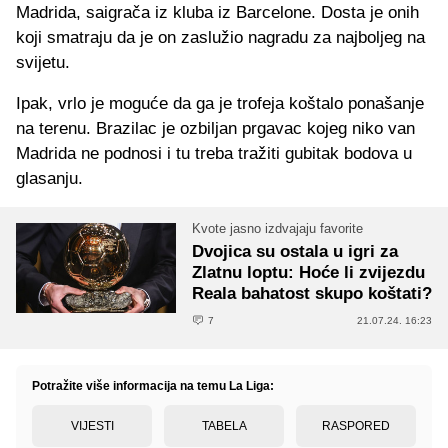
Madrida, saigrača iz kluba iz Barcelone. Dosta je onih
koji smatraju da je on zaslužio nagradu za najboljeg na
svijetu.
Ipak, vrlo je moguće da ga je trofeja koštalo ponašanje
na terenu. Brazilac je ozbiljan prgavac kojeg niko van
Madrida ne podnosi i tu treba tražiti gubitak bodova u
glasanju.
Kvote jasno izdvajaju favorite
Dvojica su ostala u igri za
Zlatnu loptu: Hoće li zvijezdu
Reala bahatost skupo koštati?
7
21.07.24. 16:23
Potražite više informacija na temu La Liga:
VIJESTI
TABELA
RASPORED