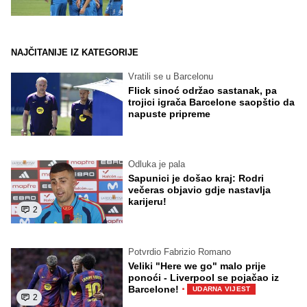
NAJČITANIJE IZ KATEGORIJE
Vratili se u Barcelonu
Flick sinoć održao sastanak, pa
trojici igrača Barcelone saopštio da
napuste pripreme
Odluka je pala
Sapunici je došao kraj: Rodri
večeras objavio gdje nastavlja
karijeru!
2
Potvrdio Fabrizio Romano
Veliki "Here we go" malo prije
ponoći - Liverpool se pojačao iz
·
Barcelone!
UDARNA VIJEST
2