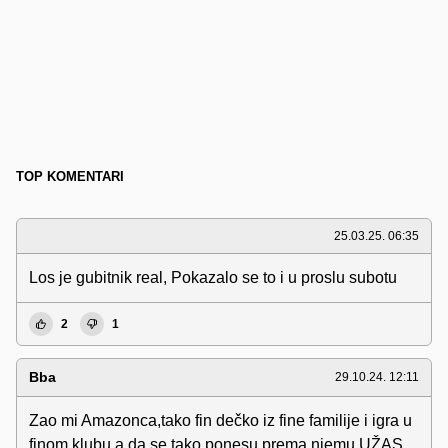
TOP KOMENTARI
25.03.25. 06:35
Los je gubitnik real, Pokazalo se to i u proslu subotu
2
1
Bba
29.10.24. 12:11
Zao mi Amazonca,tako fin dečko iz fine familije i igra u
finom klubu a da se tako ponesu prema njemu.UŽAS