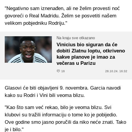
"Negativno sam iznenađen, ali ne želim provesti noć
govoreći o Real Madridu. Želim se posvetiti našem
velikom pobjedniku Rodriju."
Na kraju sve otkazano
Vinicius bio siguran da će
dobiti Zlatnu loptu, otkriveno
kakve planove je imao za
večeras u Parizu
16
28.10.24. 16:32
Glasovi će biti objavljeni 9. novembra. Garcia navodi
kako su Rodri i Vini bili veoma blizu.
"Kao što sam već rekao, bilo je veoma blizu. Svi
klubovi su tražili informaciju o tome ko je pobijedio.
Ove godine smo jasno poručili da niko neće znati. Tako
je i bilo."