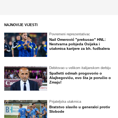
NAJNOVIJE VIJESTI
Povremeni reprezentativac
Nail Omerović "prekucao" HNL:
Nestvarna pobjeda Osijeka i
utakmica karijere za bh. fudbalera
Debitovao u velikom italijanskom derbiju
Spalletti odmah progovorio o
Alajbegoviću, evo šta je poručio o
Zmaju!
Prijateljska utakmica
Bratstvo slavilo u generalci protiv
Slobode