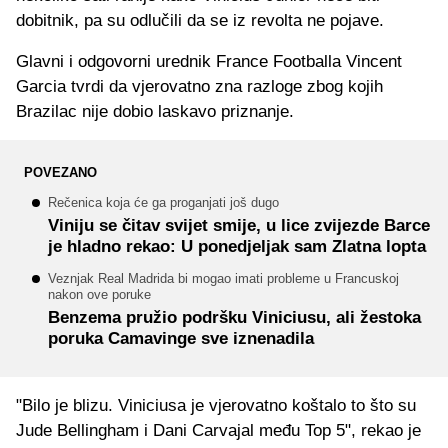
dobitnik, pa su odlučili da se iz revolta ne pojave.
Glavni i odgovorni urednik France Footballa Vincent
Garcia tvrdi da vjerovatno zna razloge zbog kojih
Brazilac nije dobio laskavo priznanje.
POVEZANO
Rečenica koja će ga proganjati još dugo
Viniju se čitav svijet smije, u lice zvijezde Barce
je hladno rekao: U ponedjeljak sam Zlatna lopta
Veznjak Real Madrida bi mogao imati probleme u Francuskoj
nakon ove poruke
Benzema pružio podršku Viniciusu, ali žestoka
poruka Camavinge sve iznenadila
"Bilo je blizu. Viniciusa je vjerovatno koštalo to što su
Jude Bellingham i Dani Carvajal među Top 5", rekao je