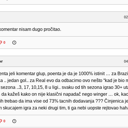
02
 komentar nisam dugo pročitao.
0
or
04
enta jeli komentar glup, poenta je da je 1000% istinit … za Brazi
a .. jedan gol.. za Real evo da odbacimo ovo nešto “kad je bio 
 sezona ..3, 17, 10,15, 8 u ligi.. svaku od tih sezona igrao 30+ 
 da kažeš kako on nije klasični napadač nego winger … ok, ka
ih trebao da ima vise od 73% tacnih dodavanja ??? Činjenica je
m skucajem igra za neki drugi tim, ti ga nebi uopste rejtovao ha
0