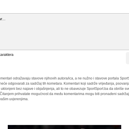
araktera
mentari odražavaju stavove njihovih autora/ica, a ne nužno i stavove portala Sport
 neće odgovarati za sadržaj tih kometara. Komentari koji sadrže vrijeđanja, psovanj
i uklonjeni bez najave i objašnjenja, ali to ne obavezuje SportSport.ba da obriše 
a. Čitanjem prihvatate mogućnost da među komentarima mogu biti pronađeni sadržaji
 vašim uvjerenjima.