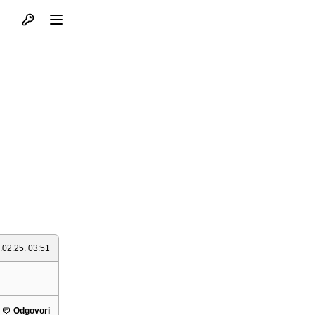
Otvori profil
Otvori meni
.02.25. 03:51
Odgovori