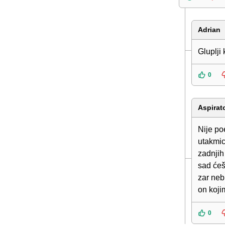
Adrian
Gluplji
0
Aspirat
Nije po
utakmic
zadnjih
sad ćeš
zar neb
on koji
0