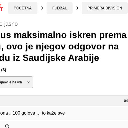
POČETNA
FUDBAL
PRIMERA DIVISION
e jasno
ius maksimalno iskren prema
, ovo je njegov odgovor na
u iz Saudijske Arabije
(3)
04
na .. 100 golova … to kaže sve