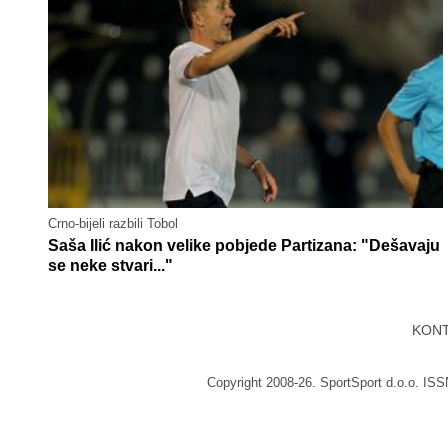
Crno-bijeli razbili Tobol
Saša Ilić nakon velike pobjede Partizana: "Dešavaju
se neke stvari..."
KON
Copyright 2008-26. SportSport d.o.o. IS