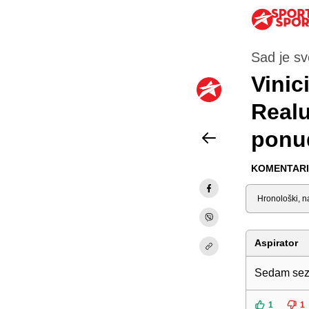
Sad je sv
Vinic
Realu
ponud
KOMENTARI 
Sortiraj
Aspirator
Sedam sezo
1
1