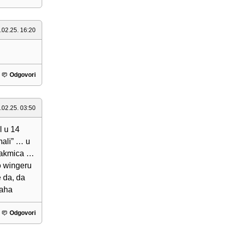
.02.25. 16:20
Odgovori
.02.25. 03:50
l u 14
mali” … u
utakmica …
o wingeru
 da, da
haha
Odgovori