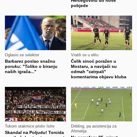
Hercegovinu do nove
pobjede
Oglasio se selektor
Vratili se u elitu
Barbarez poslao snažnu
Čelik sinoć poražen u
poruku: "Toliko o biranju
Mostaru, a navijači su
naših igrača..."
odmah "zatrpali"
komentarima objavu kluba
Tokom utakmice protiv Istre
Dribling, pa asistencija za
Ahmetija
Skandal na Poljudu! Torcida