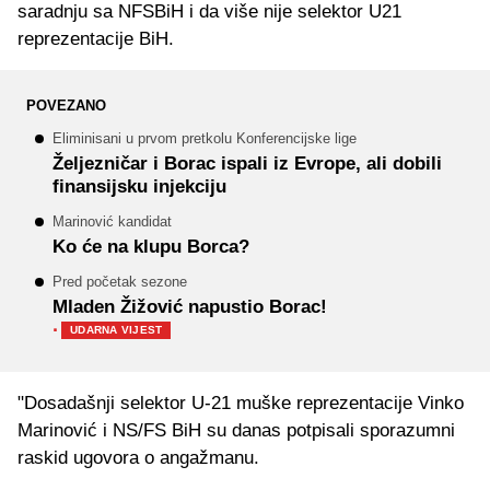
saradnju sa NFSBiH i da više nije selektor U21
reprezentacije BiH.
POVEZANO
Eliminisani u prvom pretkolu Konferencijske lige
Željezničar i Borac ispali iz Evrope, ali dobili
finansijsku injekciju
Marinović kandidat
Ko će na klupu Borca?
Pred početak sezone
Mladen Žižović napustio Borac!
·
UDARNA VIJEST
"Dosadašnji selektor U-21 muške reprezentacije Vinko
Marinović i NS/FS BiH su danas potpisali sporazumni
raskid ugovora o angažmanu.