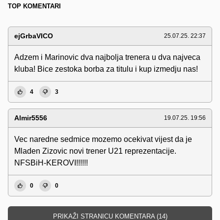
TOP KOMENTARI
ejGrbaVICO
25.07.25. 22:37
Adzem i Marinovic dva najbolja trenera u dva najveca
kluba! Bice zestoka borba za titulu i kup izmedju nas!
4
3
Almir5556
19.07.25. 19:56
Vec naredne sedmice mozemo ocekivat vijest da je
Mladen Zizovic novi trener U21 reprezentacije.
NFSBiH-KEROVI!!!!!!
0
0
PRIKAŽI STRANICU KOMENTARA (14)