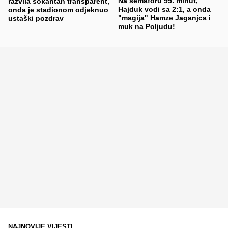
Na semaforu 95. minut,
razvila šokantan transparent,
Hajduk vodi sa 2:1, a onda
onda je stadionom odjeknuo
"magija" Hamze Jaganjca i
ustaški pozdrav
muk na Poljudu!
NAJNOVIJE VIJESTI