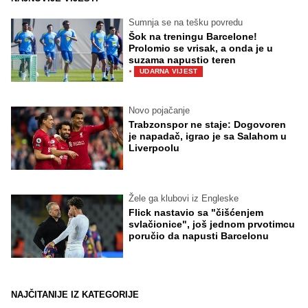
Sumnja se na tešku povredu
Šok na treningu Barcelone!
Prolomio se vrisak, a onda je u
suzama napustio teren
·
UDARNA VIJEST
Novo pojačanje
Trabzonspor ne staje: Dogovoren
je napadač, igrao je sa Salahom u
Liverpoolu
Žele ga klubovi iz Engleske
Flick nastavio sa "čišćenjem
svlačionice", još jednom prvotimcu
poručio da napusti Barcelonu
NAJČITANIJE IZ KATEGORIJE