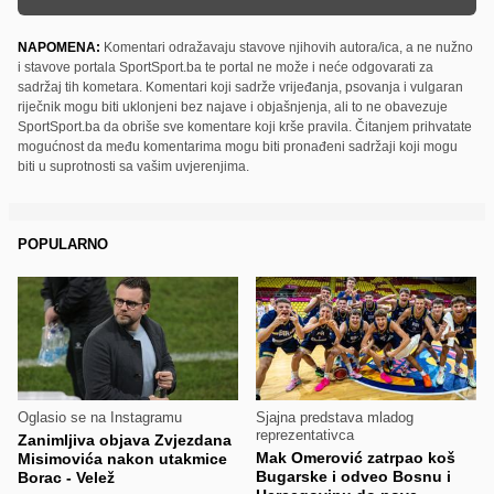
NAPOMENA:
Komentari odražavaju stavove njihovih autora/ica, a ne nužno
i stavove portala SportSport.ba te portal ne može i neće odgovarati za
sadržaj tih kometara. Komentari koji sadrže vrijeđanja, psovanja i vulgaran
riječnik mogu biti uklonjeni bez najave i objašnjenja, ali to ne obavezuje
SportSport.ba da obriše sve komentare koji krše pravila. Čitanjem prihvatate
mogućnost da među komentarima mogu biti pronađeni sadržaji koji mogu
biti u suprotnosti sa vašim uvjerenjima.
POPULARNO
Oglasio se na Instagramu
Sjajna predstava mladog
reprezentativca
Zanimljiva objava Zvjezdana
Mak Omerović zatrpao koš
Misimovića nakon utakmice
Bugarske i odveo Bosnu i
Borac - Velež