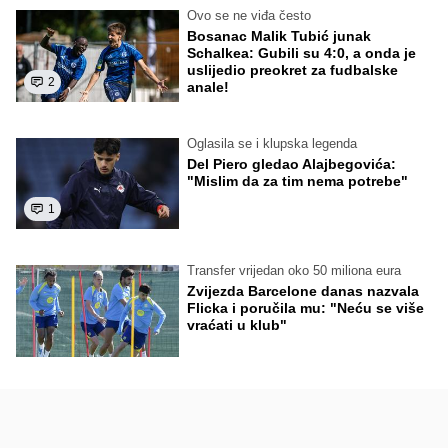
Ovo se ne viđa često
Bosanac Malik Tubić junak
Schalkea: Gubili su 4:0, a onda je
uslijedio preokret za fudbalske
2
anale!
Oglasila se i klupska legenda
Del Piero gledao Alajbegovića:
"Mislim da za tim nema potrebe"
1
Transfer vrijedan oko 50 miliona eura
Zvijezda Barcelone danas nazvala
Flicka i poručila mu: "Neću se više
vraćati u klub"