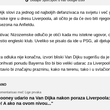
Dodajte SportSport u vaš Google izbor
Dijk slovi za jednog od najboljih defanzivaca na svijetu i ve
ske igre u dresu Liverpoola, ali očito je da će ovo biti njego
sezona na Anfieldu.
tivac Nizozemske odlučio je otići kada mu istekne ugovor, 
stio engleski klub. Uveliko se pisalo da ide u PSG, ali djelu
a odluka nije konačna, izvori bliski Van Dijku sugerišu da j
prihvati ponudu Bayerna što bi bio veliki udarac za Liverpoo
tavio bi značajnu prazninu, kako na terenu, tako i u svlačion
ANO
omentarisao meč Lige prvaka
ooney udario na Van Dijka nakon poraza Liverpoola:
e! A ako na ovom nivou..."