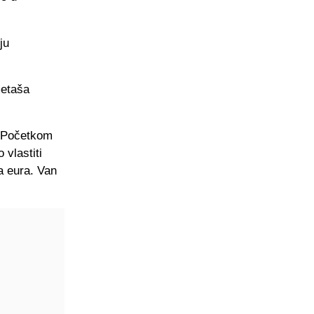
ju
metaša
. Početkom
 vlastiti
a eura. Van