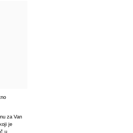
tno
enu za Van
oji je
eč u