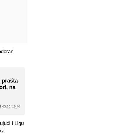
odbrani
 prašta
ori, na
3.03.25. 10:40
jući i Ligu
aka