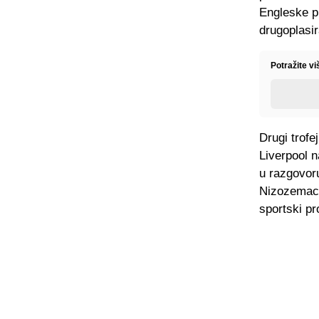
Engleske p
drugoplasi
Potražite v
Drugi trofe
Liverpool 
u razgovor
Nizozemac 
sportski pr