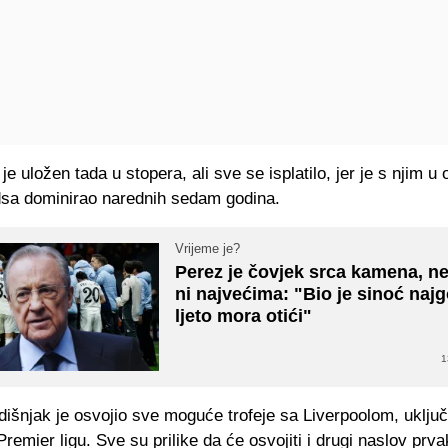
je uložen tada u stopera, ali sve se isplatilo, jer je s njim u 
sa dominirao narednih sedam godina.
Vrijeme je?
Perez je čovjek srca kamena, ne
ni najvećima: "Bio je sinoć najg
ljeto mora otići"
1
išnjak je osvojio sve moguće trofeje sa Liverpoolom, uključu
Premier ligu. Sve su prilike da će osvojiti i drugi naslov prv