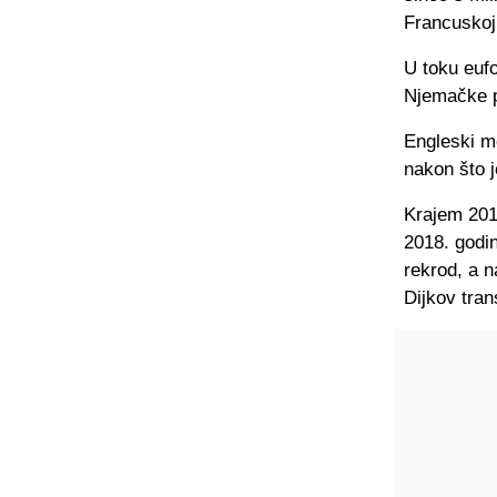
Francuskoj 
U toku eufo
Njemačke 
Engleski me
nakon što j
Krajem 2017
2018. godin
rekrod, a n
Dijkov tran