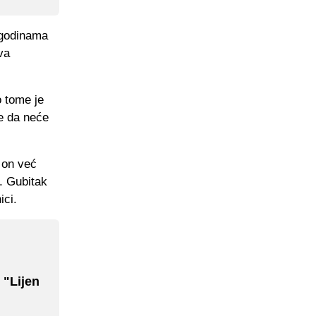
ć godinama
va
o tome je
je da neće
e on već
l. Gubitak
ici.
 "Lijen