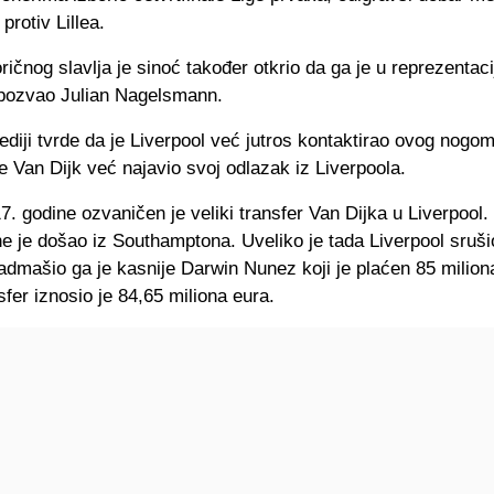
protiv Lillea.
ričnog slavlja je sinoć također otkrio da ga je u reprezentaci
pozvao Julian Nagelsmann.
diji tvrde da je Liverpool već jutros kontaktirao ovog nogo
e Van Dijk već najavio svoj odlazak iz Liverpoola.
. godine ozvaničen je veliki transfer Van Dijka u Liverpool
e je došao iz Southamptona. Uveliko je tada Liverpool srušio
admašio ga je kasnije Darwin Nunez koji je plaćen 85 milion
sfer iznosio je 84,65 miliona eura.