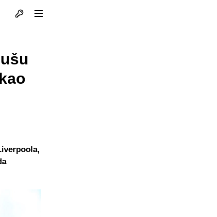
Otvori profil
Otvori meni
dušu
ekao
Liverpoola,
da