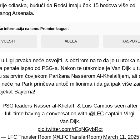
rije odlaska, budući da Redsi imaju čak 15 bodova više od
ranog Arsenala.
iše informacija na temu Premier league:
VIJESTI
TABELA
RASPOR
j u Ligi prvaka neće osvojiti, s obzirom na to da je u utorka 
na penale ispao od PSG-a. Nakon te utakmice je Van Dijk u t
u sa prvim čovjekom Parižana Nasserom Al-Khelaifijem, ali č
neće na Park prinčeva untoč milionima i da ga ipak više z
ojekat Bayerna!
PSG leaders Nasser al-Khelaïfi & Luis Campos seen after
full-time having a conversation with
@LFC
captain Virgil
Van Dijk.
pic.twitter.com/rEqNGybRct
March 11, 2025
— LFC Transfer Room (@LFCTransferRoom)