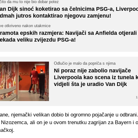
ito da mu to nije bio dobar potez
an Dijk sinoć koketirao sa čelnicima PSG-a, Liverpo
dmah jutros kontaktirao njegovu zamjenu!
ve otkriveno nakon utakmice
ramota epskih razmjera: Navijači sa Anfielda otjerali
ekada veliku zvijezdu PSG-a!
Odlučio je malo da popriča s njima
Ni poraz nije zabolio navijače
Liverpoola kao scena iz tunela 
vidjeli šta je uradio Van Dijk
1
rane, njemački velikan dobio bi ogromno pojačanje u odbran
 Nizozemca, ali on je u ovom trenutku zagrijan za Bayern i 
mačkoj.