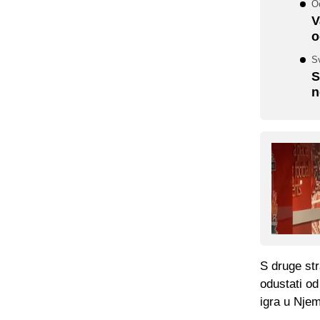
Oč
V
o
S
S
n
S druge st
odustati od
igra u Nje