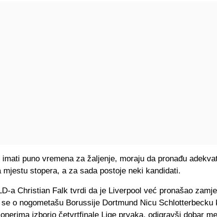
 imati puno vremena za žaljenje, moraju da pronađu adekva
mjestu stopera, a za sada postoje neki kandidati.
LD-a Christian Falk tvrdi da je Liverpool već pronašao zamj
i se o nogometašu Borussije Dortmund Nicu Schlotterbecku k
ionerima izborio četvrtfinale Lige prvaka, odigravši dobar m