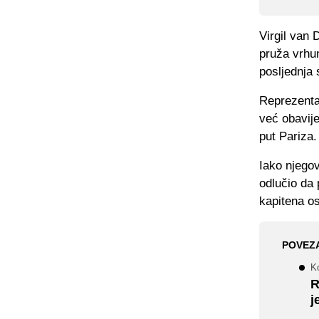
Virgil van 
pruža vrhun
posljednja 
Reprezenta
već obavije
put Pariza.
Iako njegov
odlučio da 
kapitena os
POVEZ
K
R
j