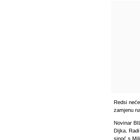
Redsi neće
zamjenu na 
Novinar BI
Dijka. Rad
sinoć s Mil