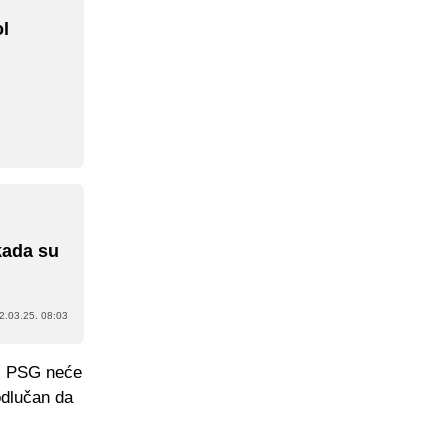
ol
kada su
2.03.25. 08:03
i. PSG neće
odlučan da