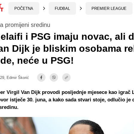
POČETNA
FUDBAL
PREMIER LEAGUE
a promijeni sredinu
elaifi i PSG imaju novac, ali 
an Dijk je bliskim osobama r
ide, neće u PSG!
:29,
Edmir Škorić
per Virgil Van Dijk provodi posljednje mjesece kao igrač 
vor istječe 30. juna, a kako sada stvari stoje, odlučio je 
sredinu.