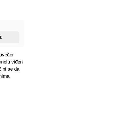
ED
navečer
unelu viđen
ini se da
anima