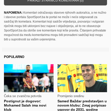
PRIKAŽI STRANICU KOMENTARA (0)
NAPOMENA:
Komentari odražavaju stavove njihovih autora/ica, a ne nužno
i stavove portala SportSport.ba te portal ne može i neće odgovarati za
sadržaj tih kometara. Komentari koji sadrže vrijeđanja, psovanja i vulgaran
riječnik mogu biti uklonjeni bez najave i objašnjenja, ali to ne obavezuje
SportSport.ba da obriše sve komentare koji krše pravila. Čitanjem prihvatate
mogućnost da među komentarima mogu biti pronađeni sadržaji koji mogu
biti u suprotnosti sa vašim uvjerenjima.
POPULARNO
Čeka se zvanična potvrda
Promijenio sredinu
Postignut je dogovor:
Samed Baždar predstavljen u
Mohamed Salah ima novi
novom klubu: Zmaj potpisao
klub
ugovor do 2031. godine