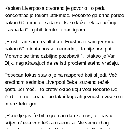
Kapiten Liverpoola otvoreno je govorio i o padu
koncentracije tokom utakmice. Posebno ga brine period
nakon 60. minute, kada se, kako kaže, ekipa počinje
„raspadati“ i gubiti kontrolu nad igrom.
„Frustriran sam rezultatom. Frustriran sam jer smo
nakon 60 minuta postali neuredni, i to nije prvi put.
Moramo se time ozbiljno pozabaviti“, istakao je Van
Dijk, naglašavajući da se isti problemi stalno vraćaju.
Poseban fokus stavio je na raspored koji slijedi. Već
sredinom sedmice Liverpool čeka izuzetno težak
gostujući meč, i to protiv ekipe koju vodi Roberto De
Zerbi, trener poznat po taktičkoj zahtjevnosti i visokom
intenzitetu igre.
„Ponedjeljak će biti ogroman dan za nas, jer nas u
srijedu čeka vrlo teška utakmica. Ne samo zbog