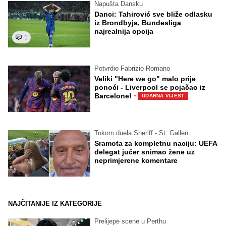
Napušta Dansku
Danci: Tahirović sve bliže odlasku
iz Brondbyja, Bundesliga
najrealnija opcija
1
Potvrdio Fabrizio Romano
Veliki "Here we go" malo prije
ponoći - Liverpool se pojačao iz
·
Barcelone!
UDARNA VIJEST
Tokom duela Sheriff - St. Gallen
Sramota za kompletnu naciju: UEFA
delegat jučer snimao žene uz
neprimjerene komentare
NAJČITANIJE IZ KATEGORIJE
Prelijepe scene u Perthu