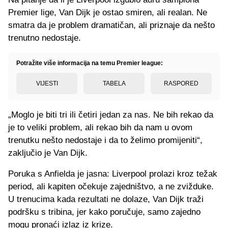
Premier lige, Van Dijk je ostao smiren, ali realan. Ne
smatra da je problem dramatičan, ali priznaje da nešto
trenutno nedostaje.
Potražite više informacija na temu Premier league:
VIJESTI
TABELA
RASPORED
„Moglo je biti tri ili četiri jedan za nas. Ne bih rekao da
je to veliki problem, ali rekao bih da nam u ovom
trenutku nešto nedostaje i da to želimo promijeniti“,
zaključio je Van Dijk.
Poruka s Anfielda je jasna: Liverpool prolazi kroz težak
period, ali kapiten očekuje zajedništvo, a ne zvižduke.
U trenucima kada rezultati ne dolaze, Van Dijk traži
podršku s tribina, jer kako poručuje, samo zajedno
mogu pronaći izlaz iz krize.