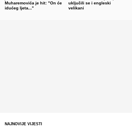
Muharemovića je hit: "On će
uključili se i engleski
idućeg ljeta..."
velikani
NAJNOVIJE VIJESTI