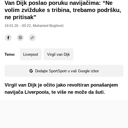
Van Dijk poslao poruku navijačima: “Ne
volim zvižduke s tribina, trebamo podršku,
ne pritisak”
19.01.26. - 00:22,
Muhamed Bogilović
Teme:
Liverpool
Virgil van Dijk
Dodajte SportSport u vaš Google izbor
Virgil van Dijk je očito jako revoltiran ponašanjem
navijača Liverpoola, te više ne može da šuti.