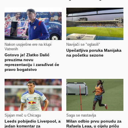
Nakon uspješne ere na klupi
Navijači se "oglasili"
Vatrenih
Upečatljiva poruka Manijaka
Gotovo je! Zlatko Dalić
na početku sezone
preuzima novu
reprezentaciju i zarađivat će
pravo bogatstvo
Sjajan meč u Chicagu
Saga se nastavlja
Leeds pobijedio Liverpool, a
Milan odbio prvu ponudu za
jedan komentar za
Rafaela Leaa, u cijelu priču