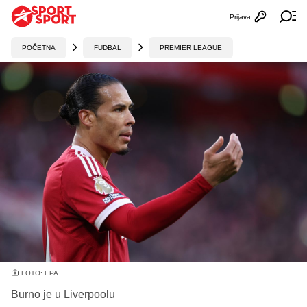
Prijava
Otvori profi
Ot
POČETNA
FUDBAL
PREMIER LEAGUE
FOTO: EPA
Burno je u Liverpoolu