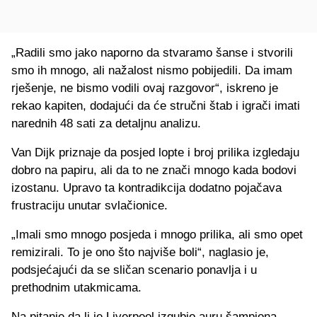
„Radili smo jako naporno da stvaramo šanse i stvorili
smo ih mnogo, ali nažalost nismo pobijedili. Da imam
rješenje, ne bismo vodili ovaj razgovor“, iskreno je
rekao kapiten, dodajući da će stručni štab i igrači imati
narednih 48 sati za detaljnu analizu.
Van Dijk priznaje da posjed lopte i broj prilika izgledaju
dobro na papiru, ali da to ne znači mnogo kada bodovi
izostanu. Upravo ta kontradikcija dodatno pojačava
frustraciju unutar svlačionice.
„Imali smo mnogo posjeda i mnogo prilika, ali smo opet
remizirali. To je ono što najviše boli“, naglasio je,
podsjećajući da se sličan scenario ponavlja i u
prethodnim utakmicama.
Na pitanje da li je Liverpool izgubio auru šampiona