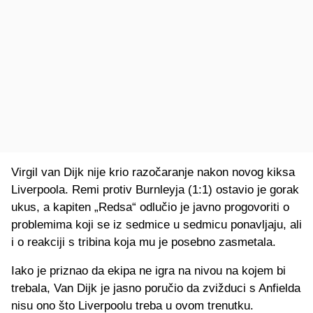
Virgil van Dijk nije krio razočaranje nakon novog kiksa
Liverpoola. Remi protiv Burnleyja (1:1) ostavio je gorak
ukus, a kapiten „Redsa“ odlučio je javno progovoriti o
problemima koji se iz sedmice u sedmicu ponavljaju, ali
i o reakciji s tribina koja mu je posebno zasmetala.
Iako je priznao da ekipa ne igra na nivou na kojem bi
trebala, Van Dijk je jasno poručio da zvižduci s Anfielda
nisu ono što Liverpoolu treba u ovom trenutku.