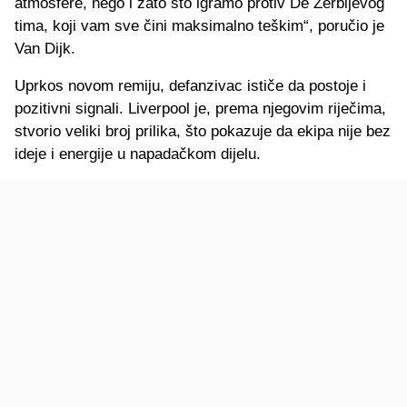
atmosfere, nego i zato što igramo protiv De Zerbijevog
tima, koji vam sve čini maksimalno teškim“, poručio je
Van Dijk.
Uprkos novom remiju, defanzivac ističe da postoje i
pozitivni signali. Liverpool je, prema njegovim riječima,
stvorio veliki broj prilika, što pokazuje da ekipa nije bez
ideje i energije u napadačkom dijelu.