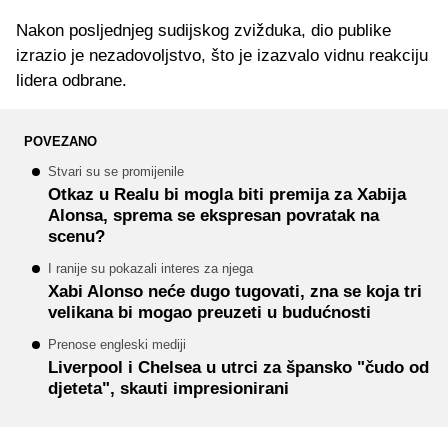
Nakon posljednjeg sudijskog zvižduka, dio publike
izrazio je nezadovoljstvo, što je izazvalo vidnu reakciju
lidera odbrane.
POVEZANO
Stvari su se promijenile
Otkaz u Realu bi mogla biti premija za Xabija
Alonsa, sprema se ekspresan povratak na
scenu?
I ranije su pokazali interes za njega
Xabi Alonso neće dugo tugovati, zna se koja tri
velikana bi mogao preuzeti u budućnosti
Prenose engleski mediji
Liverpool i Chelsea u utrci za špansko "čudo od
djeteta", skauti impresionirani