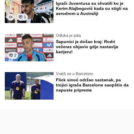
Igrači Juventusa su shvatili ko je
Kerim Alajbegović kada su stigli na
aerodrom u Australiji
1
Odluka je pala
Sapunici je došao kraj: Rodri
večeras objavio gdje nastavlja
karijeru!
2
Vratili se u Barcelonu
Flick sinoć održao sastanak, pa
trojici igrača Barcelone saopštio da
napuste pripreme