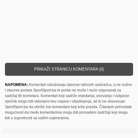
PRIKAŽI STRANICU KOMENTARA (0)
NAPOMENA:
Komentari odražavaju stavove njihovih autora/ica, a ne nužno
i stavove portala SportSport.ba te portal ne može i neće odgovarati za
sadržaj tih kometara. Komentari koji sadrže vrijeđanja, psovanja i vulgaran
riječnik mogu biti uklonjeni bez najave i objašnjenja, ali to ne obavezuje
SportSport.ba da obriše sve komentare koji krše pravila. Čitanjem prihvatate
mogućnost da među komentarima mogu biti pronađeni sadržaji koji mogu
biti u suprotnosti sa vašim uvjerenjima.