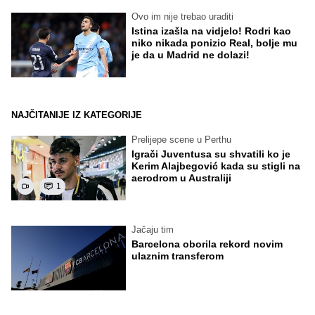
Ovo im nije trebao uraditi
Istina izašla na vidjelo! Rodri kao
niko nikada ponizio Real, bolje mu
je da u Madrid ne dolazi!
NAJČITANIJE IZ KATEGORIJE
Prelijepe scene u Perthu
Igrači Juventusa su shvatili ko je
Kerim Alajbegović kada su stigli na
aerodrom u Australiji
1
Jačaju tim
Barcelona oborila rekord novim
ulaznim transferom