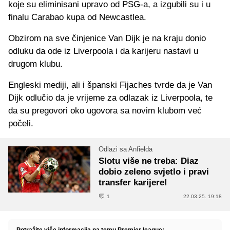
koje su eliminisani upravo od PSG-a, a izgubili su i u
finalu Carabao kupa od Newcastlea.
Obzirom na sve činjenice Van Dijk je na kraju donio
odluku da ode iz Liverpoola i da karijeru nastavi u
drugom klubu.
Engleski mediji, ali i španski Fijaches tvrde da je Van
Dijk odlučio da je vrijeme za odlazak iz Liverpoola, te
da su pregovori oko ugovora sa novim klubom već
počeli.
Odlazi sa Anfielda
Slotu više ne treba: Diaz
dobio zeleno svjetlo i pravi
transfer karijere!
1
22.03.25. 19:18
Potražite više informacija na temu Premier league: