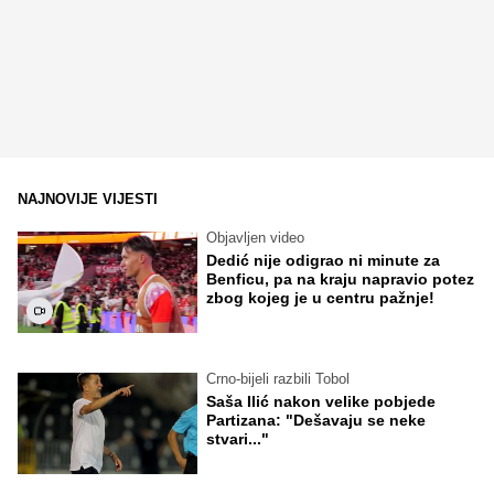
NAJNOVIJE VIJESTI
Objavljen video
Dedić nije odigrao ni minute za
Benficu, pa na kraju napravio potez
zbog kojeg je u centru pažnje!
Crno-bijeli razbili Tobol
Saša Ilić nakon velike pobjede
Partizana: "Dešavaju se neke
stvari..."