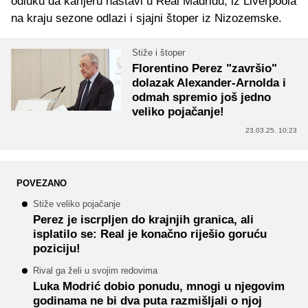
odluku da karijeru nastavi u Real Madridu, iz Liverpoola
na kraju sezone odlazi i sjajni štoper iz Nizozemske.
Stiže i štoper
Florentino Perez "završio"
dolazak Alexander-Arnolda i
odmah spremio još jedno
veliko pojačanje!
23.03.25. 10:23
POVEZANO
Stiže veliko pojačanje
Perez je iscrpljen do krajnjih granica, ali
isplatilo se: Real je konačno riješio goruću
poziciju!
Rival ga želi u svojim redovima
Luka Modrić dobio ponudu, mnogi u njegovim
godinama ne bi dva puta razmišljali o njoj