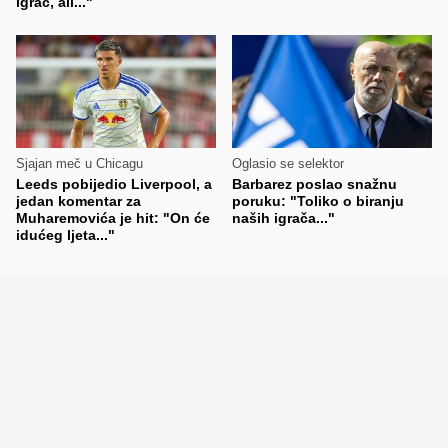
igrač, ali..."
Sjajan meč u Chicagu
Oglasio se selektor
Leeds pobijedio Liverpool, a
Barbarez poslao snažnu
jedan komentar za
poruku: "Toliko o biranju
Muharemovića je hit: "On će
naših igrača..."
idućeg ljeta..."