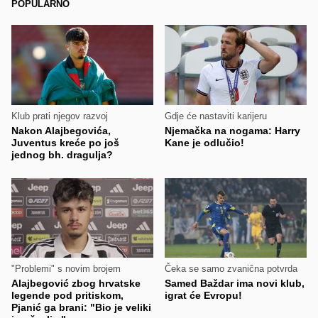
POPULARNO
Klub prati njegov razvoj
Gdje će nastaviti karijeru
Nakon Alajbegovića,
Njemačka na nogama: Harry
Juventus kreće po još
Kane je odlučio!
jednog bh. dragulja?
"Problemi" s novim brojem
Čeka se samo zvanična potvrda
Alajbegović zbog hrvatske
Samed Baždar ima novi klub,
legende pod pritiskom,
igrat će Evropu!
Pjanić ga brani: "Bio je veliki