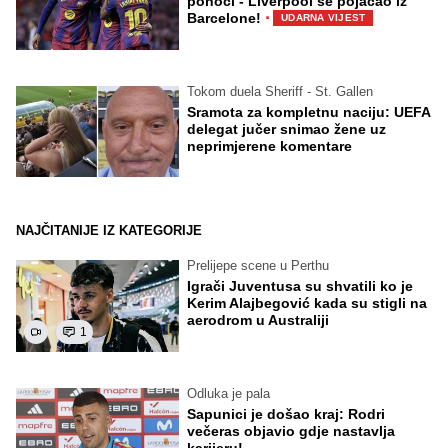
ponoći - Liverpool se pojačao iz
·
Barcelone!
UDARNA VIJEST
Tokom duela Sheriff - St. Gallen
Sramota za kompletnu naciju: UEFA
delegat jučer snimao žene uz
neprimjerene komentare
NAJČITANIJE IZ KATEGORIJE
Prelijepe scene u Perthu
Igrači Juventusa su shvatili ko je
Kerim Alajbegović kada su stigli na
aerodrom u Australiji
1
Odluka je pala
Sapunici je došao kraj: Rodri
večeras objavio gdje nastavlja