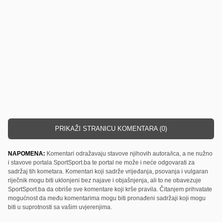
PRIKAŽI STRANICU KOMENTARA (0)
NAPOMENA:
Komentari odražavaju stavove njihovih autora/ica, a ne nužno
i stavove portala SportSport.ba te portal ne može i neće odgovarati za
sadržaj tih kometara. Komentari koji sadrže vrijeđanja, psovanja i vulgaran
riječnik mogu biti uklonjeni bez najave i objašnjenja, ali to ne obavezuje
SportSport.ba da obriše sve komentare koji krše pravila. Čitanjem prihvatate
mogućnost da među komentarima mogu biti pronađeni sadržaji koji mogu
biti u suprotnosti sa vašim uvjerenjima.