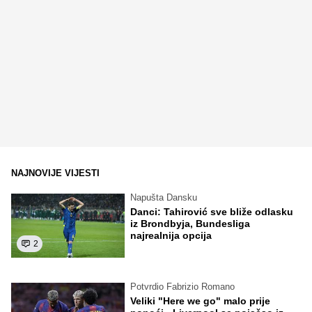
NAJNOVIJE VIJESTI
Napušta Dansku
Danci: Tahirović sve bliže odlasku
iz Brondbyja, Bundesliga
najrealnija opcija
2
Potvrdio Fabrizio Romano
Veliki "Here we go" malo prije