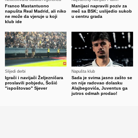
Franco Mastantuono
Manijaci napravili poziv za
napušta Real Madrid, ali niko
meč sa BSK; uslijedio sukob
ne može da vjeruje u koji
u centru grada
klub ide
Slijedi derbi
Napušta klub
Igrači i navijači Željezničara
Sada je svima jasno zašto se
proslavili pobjedu, Šošić
on nije radovao dolasku
"ispoštovao" Sjever
Alajbegovića, Juventus ga
jutros odmah prodao!