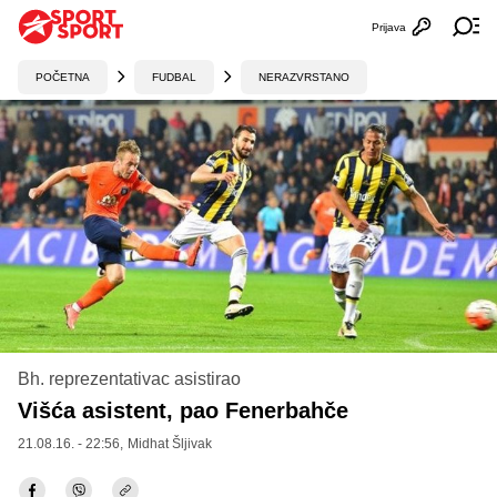
Prijava
Otvori profi
Ot
POČETNA
FUDBAL
NERAZVRSTANO
Bh. reprezentativac asistirao
Višća asistent, pao Fenerbahče
21.08.16. - 22:56,
Midhat Šljivak