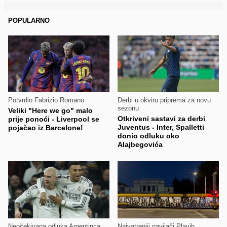
POPULARNO
Potvrdio Fabrizio Romano
Derbi u okviru priprema za novu
sezonu
Veliki "Here we go" malo
Otkriveni sastavi za derbi
prije ponoći - Liverpool se
Juventus - Inter, Spalletti
pojačao iz Barcelone!
donio odluku oko
Alajbegovića
Neočekivana odluka Argentinca
Najvatreniji navijači Plavih