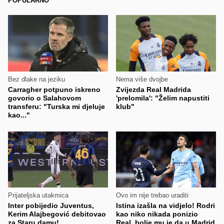
POPULARNO
Bez dlake na jeziku
Nema više dvojbe
Carragher potpuno iskreno
Zvijezda Real Madrida
govorio o Salahovom
'prelomila': "Želim napustiti
transferu: "Turska mi djeluje
klub"
kao..."
Prijateljska utakmica
Ovo im nije trebao uraditi
Inter pobijedio Juventus,
Istina izašla na vidjelo! Rodri
Kerim Alajbegović debitovao
kao niko nikada ponizio
za Staru damu!
Real, bolje mu je da u Madrid