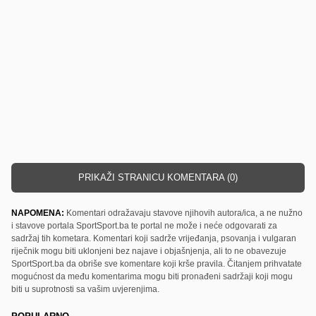
PRIKAŽI STRANICU KOMENTARA (0)
NAPOMENA:
Komentari odražavaju stavove njihovih autora/ica, a ne nužno
i stavove portala SportSport.ba te portal ne može i neće odgovarati za
sadržaj tih kometara. Komentari koji sadrže vrijeđanja, psovanja i vulgaran
riječnik mogu biti uklonjeni bez najave i objašnjenja, ali to ne obavezuje
SportSport.ba da obriše sve komentare koji krše pravila. Čitanjem prihvatate
mogućnost da među komentarima mogu biti pronađeni sadržaji koji mogu
biti u suprotnosti sa vašim uvjerenjima.