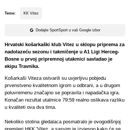
Teme:
KK Vitez
Dodajte SportSport u vaš Google izbor
Hrvatski košarkaški klub Vitez u sklopu priprema za
nadolazeću sezonu i takmičenje u A1 Ligi Herceg-
Bosne u prvoj pripremnoj utakmici savladao je
ekipu Travnika.
Košarkaši Viteza ostvarili su uvjerljivu pobjedu
prvenstveno kvalitetnom igrom u odbrani, a u drugom
poluvremenu značajno se popravila i napadačka igra.
Konačan rezultat utalmice 79:59 realno oslikava razliku
u kvaliteti ova dva tima.
Nekoliko stotina gledalaca posmatralo je ovogodišnjoj
premijeri HKK 'Vitez, a sasvim je izvjesno kako će se