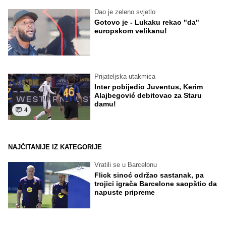
Dao je zeleno svjetlo
Gotovo je - Lukaku rekao "da"
europskom velikanu!
Prijateljska utakmica
Inter pobijedio Juventus, Kerim
Alajbegović debitovao za Staru
damu!
4
NAJČITANIJE IZ KATEGORIJE
Vratili se u Barcelonu
Flick sinoć održao sastanak, pa
trojici igrača Barcelone saopštio da
napuste pripreme