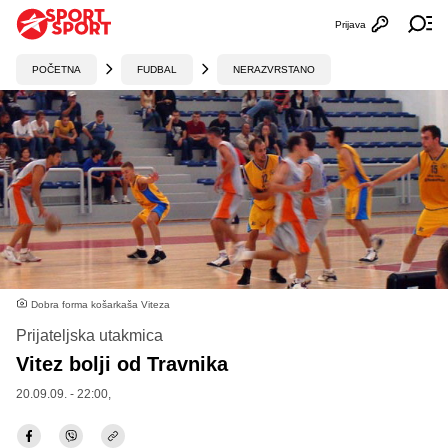
Prijava
Otvori profi
Ot
POČETNA
FUDBAL
NERAZVRSTANO
Dobra forma košarkaša Viteza
Prijateljska utakmica
Vitez bolji od Travnika
20.09.09. - 22:00,