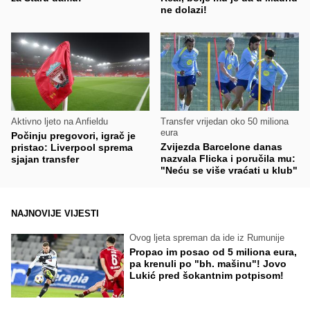
ne dolazi!
Aktivno ljeto na Anfieldu
Transfer vrijedan oko 50 miliona
eura
Počinju pregovori, igrač je
Zvijezda Barcelone danas
pristao: Liverpool sprema
nazvala Flicka i poručila mu:
sjajan transfer
"Neću se više vraćati u klub"
NAJNOVIJE VIJESTI
Ovog ljeta spreman da ide iz Rumunije
Propao im posao od 5 miliona eura,
pa krenuli po "bh. mašinu"! Jovo
Lukić pred šokantnim potpisom!