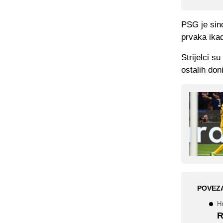
PSG je sino
prvaka ika
Strijelci s
ostalih don
POVEZ
Hr
R