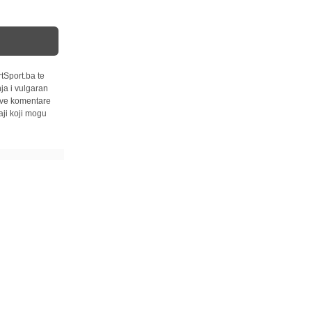
tSport.ba te
ja i vulgaran
 sve komentare
ji koji mogu