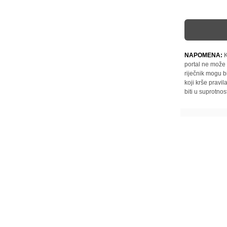
NAPOMENA:
K
portal ne može 
riječnik mogu b
koji krše pravi
biti u suprotnos