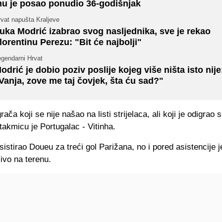
u je posao ponudio 36-godišnjak
vat napušta Kraljeve
uka Modrić izabrao svog nasljednika, sve je rekao
lorentinu Perezu: "Bit će najbolji"
egendarni Hrvat
odrić je dobio poziv poslije kojeg više ništa isto nije
Vanja, zove me taj čovjek, šta ću sad?"
ača koji se nije našao na listi strijelaca, ali koji je odigrao 
akmicu je Portugalac - Vitinha.
asistirao Doueu za treći gol Parižana, no i pored asistencije 
ivo na terenu.