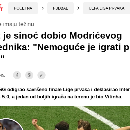
POČETNA
FUDBAL
UEFA LIGA PRVAKA
e imaju težinu
t je sinoć dobio Modrićevog
ednika: "Nemoguće je igrati p
"
:45,
SG odigrao savršeno finale Lige prvaka i deklasirao Inter
 5:0, a jedan od boljih igrača na terenu je bio Vitinha.