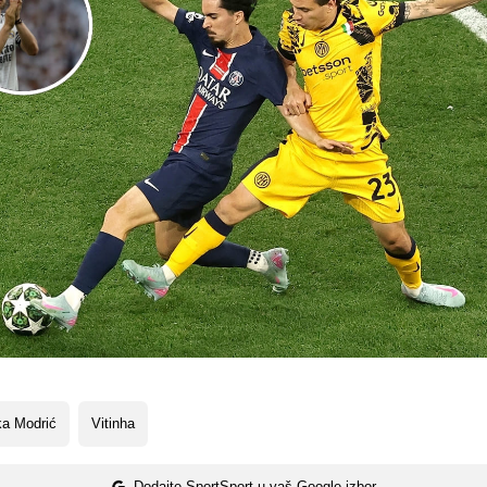
ka Modrić
Vitinha
Dodajte SportSport u vaš Google izbor