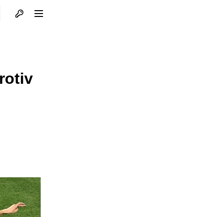
Otvori profil
Otvori meni
rotiv