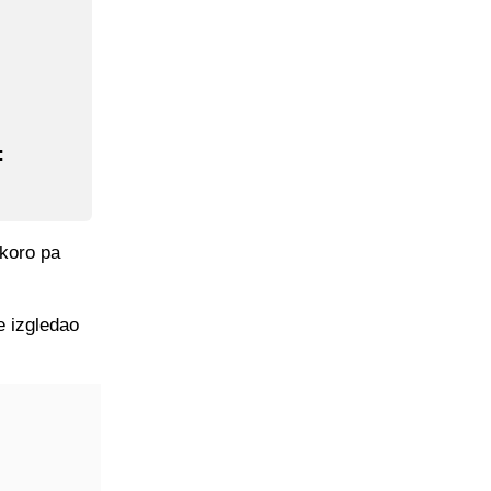
:
skoro pa
je izgledao