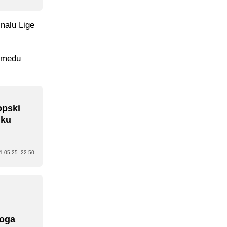
inalu Lige
između
opski
iku
1.05.25. 22:50
toga