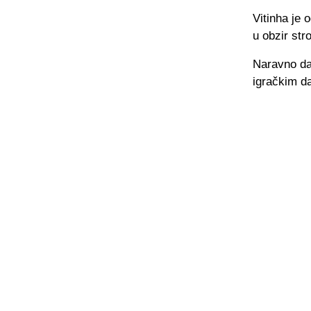
Vitinha je
u obzir str
Naravno da 
igračkim dan