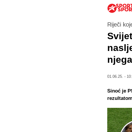
Riječi koj
Svije
naslj
njega
01.06.25. - 10
Sinoć je P
rezultatom