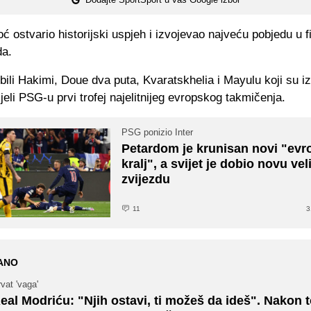
ć ostvario historijski uspjeh i izvojevao najveću pobjedu u f
da.
u bili Hakimi, Doue dva puta, Kvaratskhelia i Mayulu koji su 
ijeli PSG-u prvi trofej najelitnijeg evropskog takmičenja.
PSG ponizio Inter
Petardom je krunisan novi "evr
kralj", a svijet je dobio novu vel
zvijezdu
11
3
ANO
vat 'vaga'
eal Modriću: "Njih ostavi, ti možeš da ideš". Nakon 