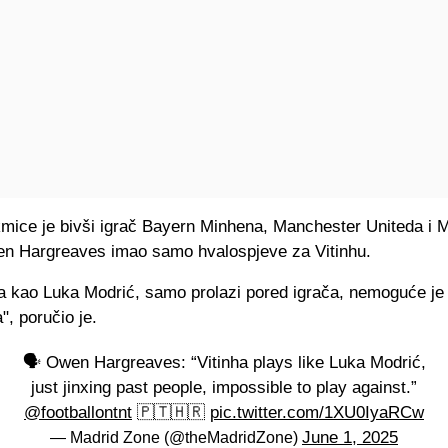
mice je bivši igrač Bayern Minhena, Manchester Uniteda i 
en Hargreaves imao samo hvalospjeve za Vitinhu.
ra kao Luka Modrić, samo prolazi pored igrača, nemoguće je 
", poručio je.
🗣️ Owen Hargreaves: “Vitinha plays like Luka Modrić,
just jinxing past people, impossible to play against.”
@footballontnt
🇵🇹🇭🇷
pic.twitter.com/1XU0IyaRCw
June 1, 2025
— Madrid Zone (@theMadridZone)