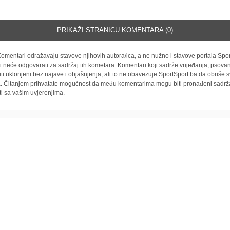
PRIKAŽI STRANICU KOMENTARA (0)
omentari odražavaju stavove njihovih autora/ica, a ne nužno i stavove portala Spor
i neće odgovarati za sadržaj tih kometara. Komentari koji sadrže vrijeđanja, psovan
iti uklonjeni bez najave i objašnjenja, ali to ne obavezuje SportSport.ba da obriše
la. Čitanjem prihvatate mogućnost da među komentarima mogu biti pronađeni sadrža
ti sa vašim uvjerenjima.