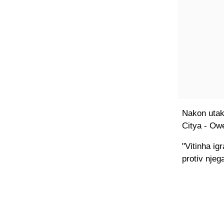
Nakon utak
Citya - Ow
"Vitinha ig
protiv njega