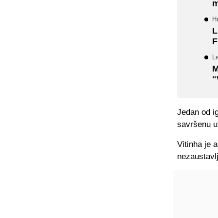
m
Hr
L
F
L
M
"
Jedan od igr
savršenu ut
Vitinha je 
nezaustavlj