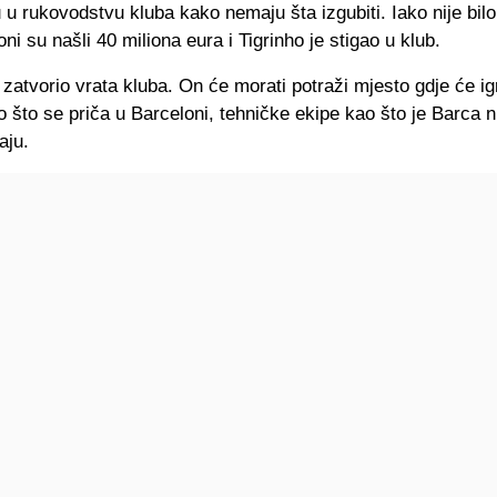
 u rukovodstvu kluba kako nemaju šta izgubiti. Iako nije bil
oni su našli 40 miliona eura i Tigrinho je stigao u klub.
 zatvorio vrata kluba. On će morati potraži mjesto gdje će igr
no što se priča u Barceloni, tehničke ekipe kao što je Barca
aju.