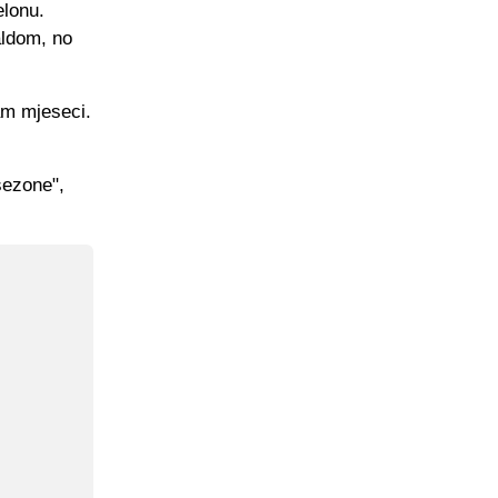
elonu.
aldom, no
am mjeseci.
sezone",