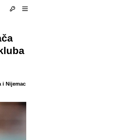
Otvori profil
Otvori meni
ača
 kluba
a i Nijemac