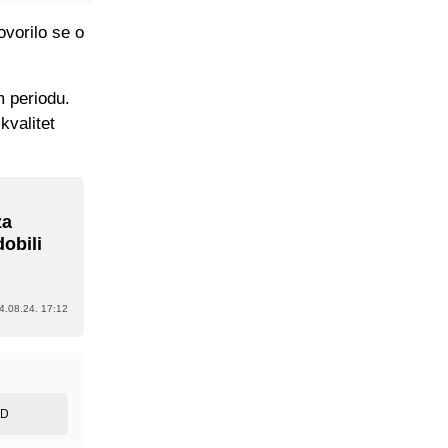
ovorilo se o
m periodu.
kvalitet
za
dobili
4.08.24. 17:12
ED