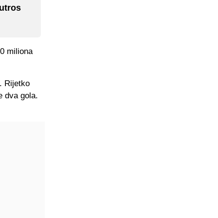
jutros
0 miliona
. Rijetko
e dva gola.