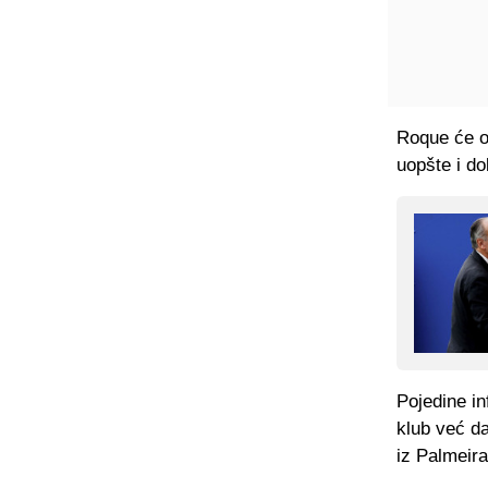
Roque će oč
uopšte i do
Pojedine in
klub već d
iz Palmeir