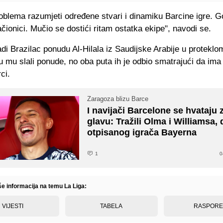
oblema razumjeti određene stvari i dinamiku Barcine igre. G
čionici. Mučio se dostići ritam ostatka ekipe", navodi se.
di Brazilac ponudu Al-Hilala iz Saudijske Arabije u proteklo
 mu slali ponude, no oba puta ih je odbio smatrajući da ima 
ci.
Zaragoza blizu Barce
I navijači Barcelone se hvataju 
glavu: Tražili Olma i Williamsa, 
otpisanog igrača Bayerna
1
0
še informacija na temu La Liga:
VIJESTI
TABELA
RASPOR