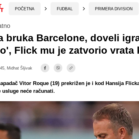
POČETNA
FUDBAL
PRIMERA DIVISION
atno
 bruka Barcelone, doveli igr
o', Flick mu je zatvorio vrata
:45,
Midhat Šljivak
napadač Vitor Roque (19) prekrižen je i kod Hansija Flick
 usluge neće računati.