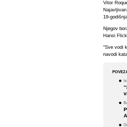
Vitor Roque
Najavljiva
19-godišnja
Njegov bor
Hansi Flick
"Sve vodi 
navodi kata
POVEZ
Is
"
v
Ba
P
A
Od