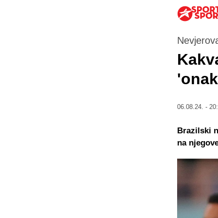
Nevjerov
Kakva
'onak
06.08.24. - 20
Brazilski 
na njegove