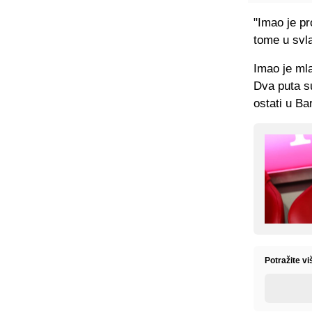
"Imao je pr
tome u svla
Imao je mla
Dva puta su
ostati u Bar
Potražite vi