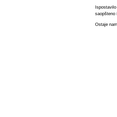
Ispostavil
saopšteno i
Ostaje nam 