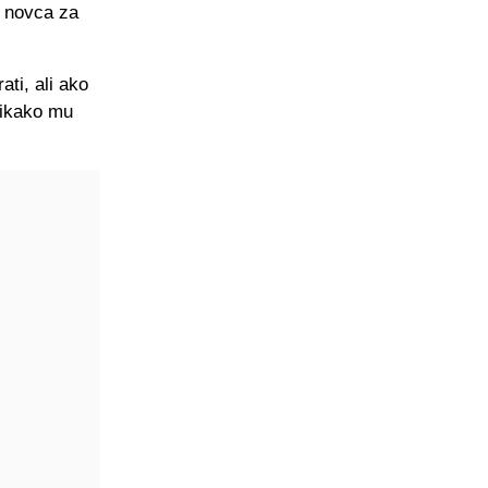
o novca za
ati, ali ako
 nikako mu