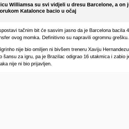
icu Williamsa su svi vidjeli u dresu Barcelone, a on 
orukom Katalonce bacio u očaj
spostavi tačnim bit će sasvim jasno da je Barcelona bacila 4
ansfer ovog momka. Definitivno su napravili ogromnu grešku.
igrinho nije bio omiljen ni bivšem treneru Xaviju Hernandezu
 šansu za igru, pa je Brazilac odigrao 16 utakmica i zabio j
ka nije ni bio prijavljen.