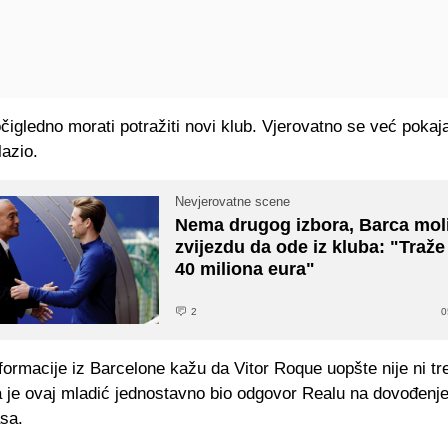
igledno morati potražiti novi klub. Vjerovatno se već pokaja
lazio.
Nevjerovatne scene
Nema drugog izbora, Barca mol
zvijezdu da ode iz kluba: "Traž
40 miliona eura"
2
0
formacije iz Barcelone kažu da Vitor Roque uopšte nije ni tr
a je ovaj mladić jednostavno bio odgovor Realu na dovođenj
asa.