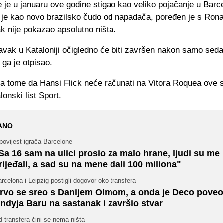
 je u januaru ove godine stigao kao veliko pojačanje u Barc
n je kao novo brazilsko čudo od napadača, poređen je s Ron
k nije pokazao apsolutno ništa.
avak u Kataloniji očigledno će biti završen nakon samo sed
 ga je otpisao.
ka tome da Hansi Flick neće računati na Vitora Roquea ove 
lonski list Sport.
ANO
povijest igrača Barcelone
Sa 16 sam na ulici prosio za malo hrane, ljudi su me
rijeđali, a sad su na mene dali 100 miliona"
rcelona i Leipzig postigli dogovor oko transfera
rvo se sreo s Danijem Olmom, a onda je Deco poveo
ndyja Baru na sastanak i završio stvar
 transfera čini se nema ništa