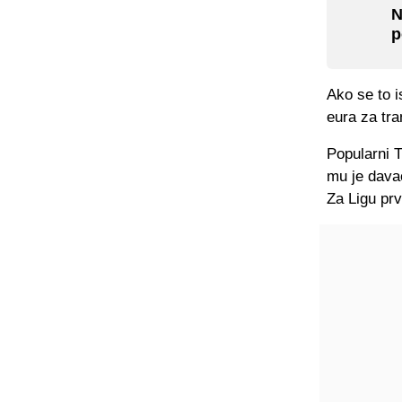
N
p
Ako se to i
eura za tr
Popularni T
mu je davao
Za Ligu prva