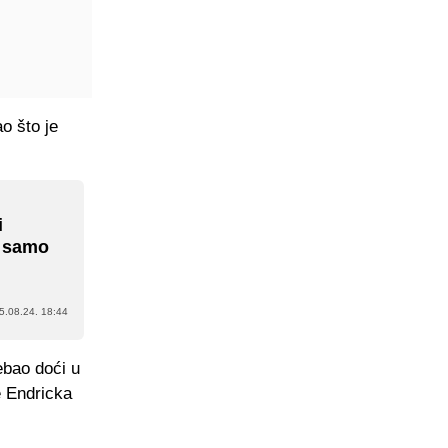
o što je
i
e samo
5.08.24. 18:44
ebao doći u
e Endricka