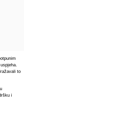
 potpunim
 uspjeha.
ražavali to
nu
ršku i