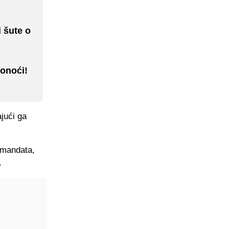
 šute o
ponoći!
jući ga
 mandata,
.