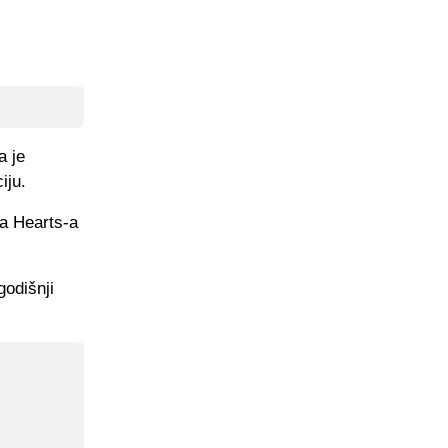
a je
iju.
a Hearts-a
godišnji