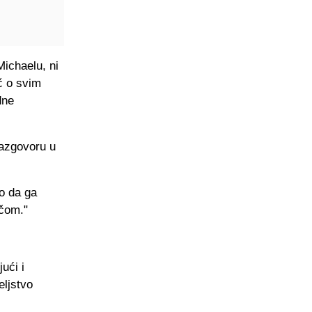
Michaelu, ni
č o svim
dne
razgovoru u
io da ga
ičom."
ući i
eljstvo