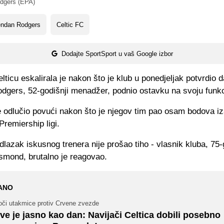
dgers (EPA)
endan Rodgers
Celtic FC
Dodajte SportSport u vaš Google izbor
ticu eskalirala je nakon što je klub u ponedjeljak potvrdio d
dgers, 52-godišnji menadžer, podnio ostavku na svoju funkc
 odlučio povući nakon što je njegov tim pao osam bodova iz
Premiership ligi.
lazak iskusnog trenera nije prošao tiho - vlasnik kluba, 75-
mond, brutalno je reagovao.
ANO
oči utakmice protiv Crvene zvezde
ve je jasno kao dan: Navijači Celtica dobili posebno