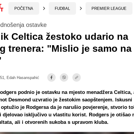
POČETNA
FUDBAL
PREMIER LEAGUE
dnošenja ostavke
ik Celtica žestoko udario na
g trenera: "Mislio je samo na
"
:51,
Edah Hasanspahić
dgers podnio je ostavku na mjesto menadžera Celtica, 
ot Desmond uzvratio je žestokim saopštenjem. Iskusni 
optužio je Rodgersa da je narušio povjerenje, stvorio t
i djelovao isključivo u vlastitu korist. Rodgers je otišao
ultata, ali i otvorenih sukoba s upravom kluba.