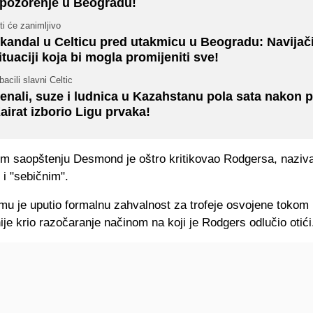
pozorenje u Beogradu!
ti će zanimljivo
kandal u Celticu pred utakmicu u Beogradu: Navijači
ituaciji koja bi mogla promijeniti sve!
bacili slavni Celtic
enali, suze i ludnica u Kazahstanu pola sata nakon 
airat izborio Ligu prvaka!
m saopštenju Desmond je oštro kritikovao Rodgersa, naziva
 i "sebičnim".
mu je uputio formalnu zahvalnost za trofeje osvojene tokom
e krio razočaranje načinom na koji je Rodgers odlučio otići