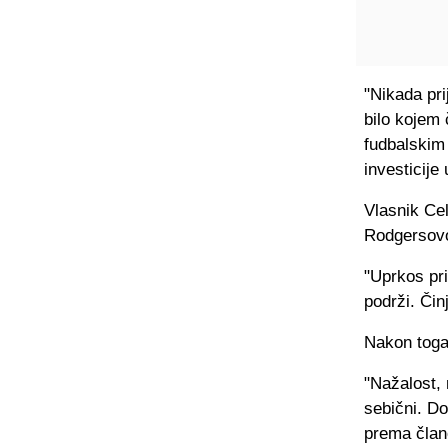
"Nikada pri
bilo kojem 
fudbalskim 
investicije 
Vlasnik Cel
Rodgersovo
"Uprkos pri
podrži. Čin
Nakon toga
"Nažalost, n
sebični. Do
prema član