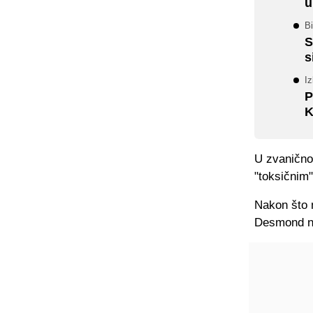
u
Bi
S
s
Iz
P
K
U zvanično
"toksičnim"
Nakon što 
Desmond nij