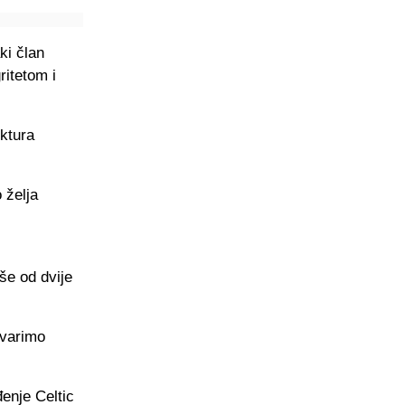
ki član
ritetom i
ktura
 želja
še od dvije
tvarimo
đenje Celtic