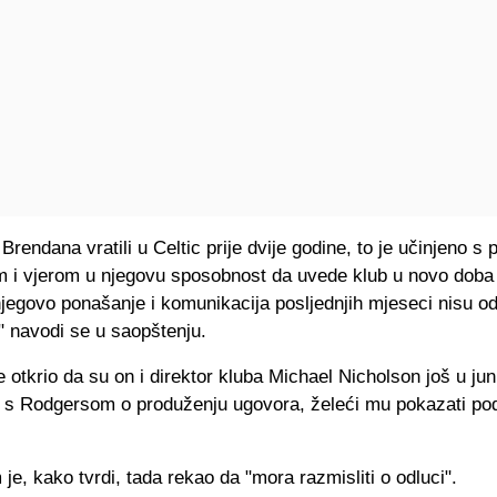
rendana vratili u Celtic prije dvije godine, to je učinjeno s
m i vjerom u njegovu sposobnost da uvede klub u novo doba
jegovo ponašanje i komunikacija posljednjih mjeseci nisu od
" navodi se u saopštenju.
otkrio da su on i direktor kluba Michael Nicholson još u ju
i s Rodgersom o produženju ugovora, želeći mu pokazati pod
je, kako tvrdi, tada rekao da "mora razmisliti o odluci".