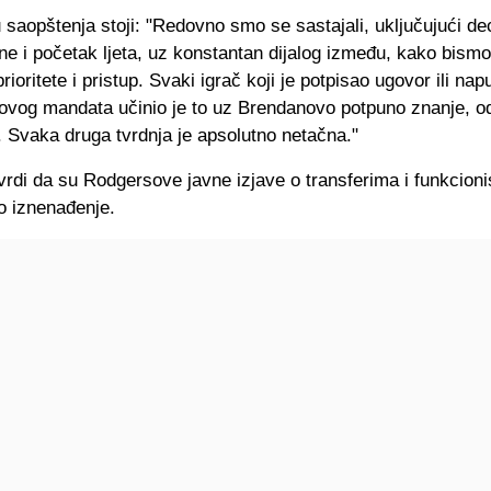
 saopštenja stoji: "Redovno smo se sastajali, uključujući d
ne i početak ljeta, uz konstantan dijalog između, kako bismo
prioritete i pristup. Svaki igrač koji je potpisao ugovor ili nap
ovog mandata učinio je to uz Brendanovo potpuno znanje, od
 Svaka druga tvrdnja je apsolutno netačna."
rdi da su Rodgersove javne izjave o transferima i funkcioni
o iznenađenje.