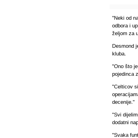
"Neki od na
odbora i up
željom za 
Desmond je
kluba.
"Ono što je
pojedinca 
"Celticov s
operacijam
decenije."
"Svi dijeli
dodatni nap
"Svaka funt