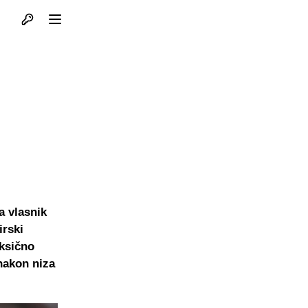
Otvori profil
Otvori meni
a vlasnik
irski
oksično
 nakon niza