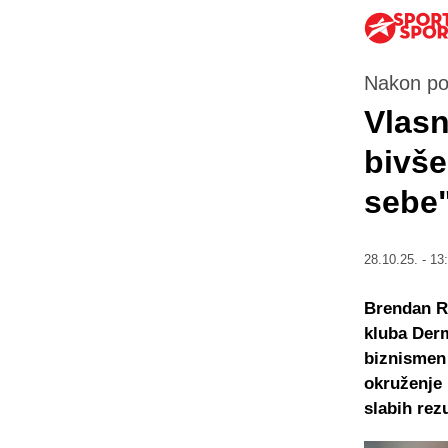
Nakon po
Vlasn
bivše
sebe
28.10.25. - 13
Brendan Ro
kluba Derm
biznismen 
okruženje 
slabih rez