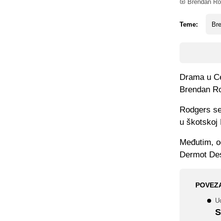
Brendan Ro
Teme:
Br
Drama u Cel
Brendan Ro
Rodgers se
u škotskoj 
Međutim, od
Dermot Des
POVEZ
U
S