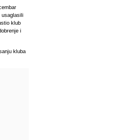
ecembar
 usaglasili
ustio klub
obrenje i
sanju kluba