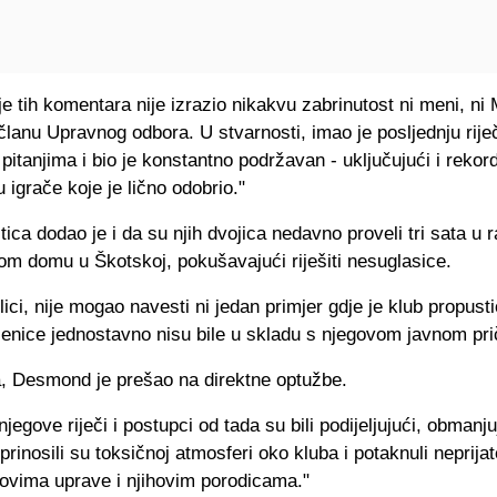
je tih komentara nije izrazio nikakvu zabrinutost ni meni, ni 
članu Upravnog odbora. U stvarnosti, imao je posljednju rije
pitanjima i bio je konstantno podržavan - uključujući i rekor
u igrače koje je lično odobrio."
tica dodao je i da su njih dvojica nedavno proveli tri sata u 
m domu u Škotskoj, pokušavajući riješiti nesuglasice.
lici, nije mogao navesti ni jedan primjer gdje je klub propust
jenice jednostavno nisu bile u skladu s njegovom javnom pr
, Desmond je prešao na direktne optužbe.
jegove riječi i postupci od tada su bili podijeljujući, obmanjuj
prinosili su toksičnoj atmosferi oko kluba i potaknuli neprijat
ovima uprave i njihovim porodicama."