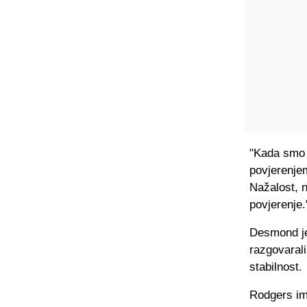
"Kada smo B
povjerenje
Nažalost, n
povjerenje.
Desmond je 
razgovaral
stabilnost.
Rodgers im 