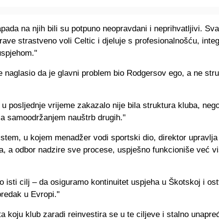
pada na njih bili su potpuno neopravdani i neprihvatljivi. Sva
rave strastveno voli Celtic i djeluje s profesionalnošću, integ
uspjehom."
 naglasio da je glavni problem bio Rodgersov ego, a ne stru
 u posljednje vrijeme zakazalo nije bila struktura kluba, nego
za samoodržanjem nauštrb drugih."
istem, u kojem menadžer vodi sportski dio, direktor upravlja
a, a odbor nadzire sve procese, uspješno funkcioniše već vi
mo isti cilj – da osiguramo kontinuitet uspjeha u Škotskoj i os
redak u Evropi."
a koju klub zaradi reinvestira se u te ciljeve i stalno unapre