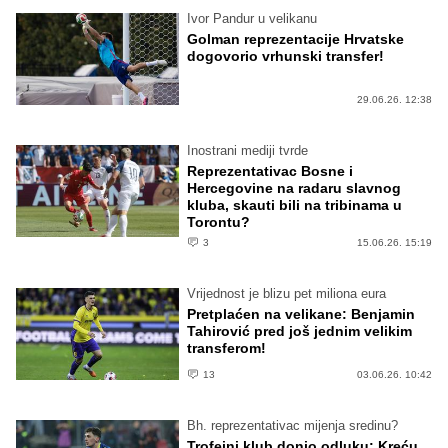
Ivor Pandur u velikanu
Golman reprezentacije Hrvatske
dogovorio vrhunski transfer!
29.06.26. 12:38
Inostrani mediji tvrde
Reprezentativac Bosne i
Hercegovine na radaru slavnog
kluba, skauti bili na tribinama u
Torontu?
3
15.06.26. 15:19
Vrijednost je blizu pet miliona eura
Pretplaćen na velikane: Benjamin
Tahirović pred još jednim velikim
transferom!
13
03.06.26. 10:42
Bh. reprezentativac mijenja sredinu?
Trofejni klub donio odluku: Kreću