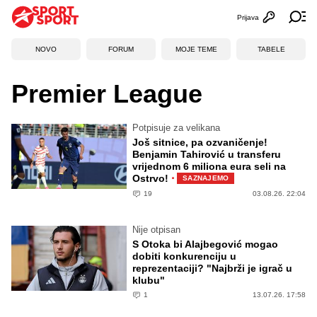
Prijava
Otvori profi
Ot
NOVO
FORUM
MOJE TEME
TABELE
Premier League
Potpisuje za velikana
Još sitnice, pa ozvaničenje!
Benjamin Tahirović u transferu
vrijednom 6 miliona eura seli na
·
Ostrvo!
SAZNAJEMO
19
03.08.26. 22:04
Nije otpisan
S Otoka bi Alajbegović mogao
dobiti konkurenciju u
reprezentaciji? "Najbrži je igrač u
klubu"
1
13.07.26. 17:58