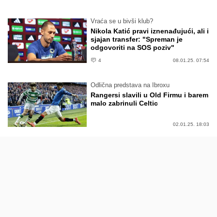
Vraća se u bivši klub?
Nikola Katić pravi iznenađujući, ali i
sjajan transfer: "Spreman je
odgovoriti na SOS poziv"
4
08.01.25. 07:54
Odlična predstava na Ibroxu
Rangersi slavili u Old Firmu i barem
malo zabrinuli Celtic
02.01.25. 18:03