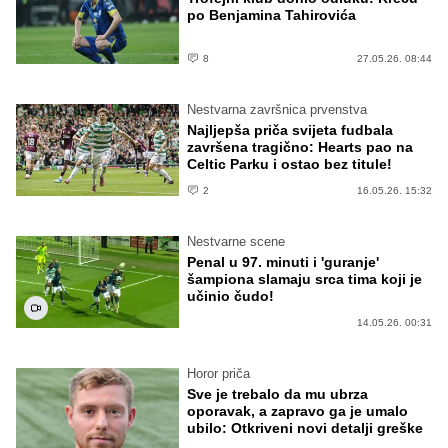
po Benjamina Tahirovića
8
27.05.26. 08:44
Nestvarna završnica prvenstva
Najljepša priča svijeta fudbala
završena tragično: Hearts pao na
Celtic Parku i ostao bez titule!
2
16.05.26. 15:32
Nestvarne scene
Penal u 97. minuti i 'guranje'
šampiona slamaju srca tima koji je
učinio čudo!
14.05.26. 00:31
Horor priča
Sve je trebalo da mu ubrza
oporavak, a zapravo ga je umalo
ubilo: Otkriveni novi detalji greške