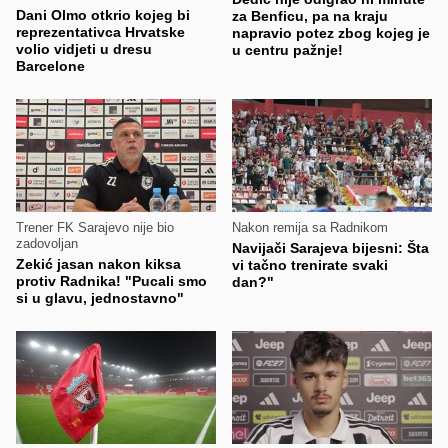
Dani Olmo otkrio kojeg bi
za Benficu, pa na kraju
reprezentativca Hrvatske
napravio potez zbog kojeg je
volio vidjeti u dresu
u centru pažnje!
Barcelone
Trener FK Sarajevo nije bio
Nakon remija sa Radnikom
zadovoljan
Navijači Sarajeva bijesni: Šta
Zekić jasan nakon kiksa
vi tačno trenirate svaki
protiv Radnika! "Pucali smo
dan?"
si u glavu, jednostavno"