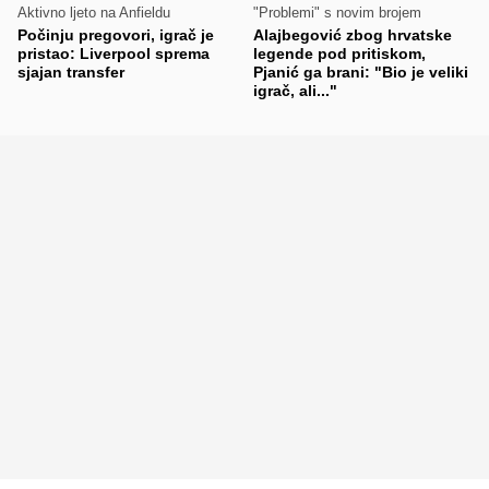
Aktivno ljeto na Anfieldu
"Problemi" s novim brojem
Počinju pregovori, igrač je
Alajbegović zbog hrvatske
pristao: Liverpool sprema
legende pod pritiskom,
sjajan transfer
Pjanić ga brani: "Bio je veliki
igrač, ali..."