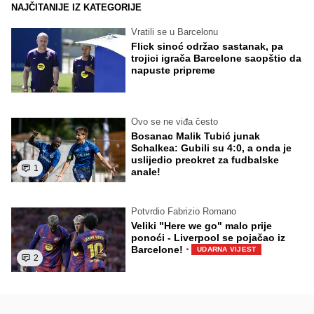
NAJČITANIJE IZ KATEGORIJE
Vratili se u Barcelonu
Flick sinoć održao sastanak, pa
trojici igrača Barcelone saopštio da
napuste pripreme
Ovo se ne viđa često
Bosanac Malik Tubić junak
Schalkea: Gubili su 4:0, a onda je
uslijedio preokret za fudbalske
1
anale!
Potvrdio Fabrizio Romano
Veliki "Here we go" malo prije
ponoći - Liverpool se pojačao iz
·
Barcelone!
UDARNA VIJEST
2