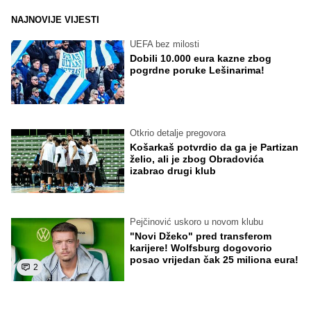
NAJNOVIJE VIJESTI
UEFA bez milosti
Dobili 10.000 eura kazne zbog
pogrdne poruke Lešinarima!
Otkrio detalje pregovora
Košarkaš potvrdio da ga je Partizan
želio, ali je zbog Obradovića
izabrao drugi klub
Pejčinović uskoro u novom klubu
"Novi Džeko" pred transferom
karijere! Wolfsburg dogovorio
posao vrijedan čak 25 miliona eura!
2