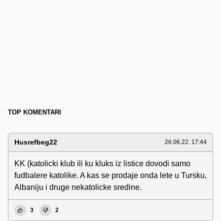
TOP KOMENTARI
Husrefbeg22
26.06.22. 17:44
KK (katolicki klub ili ku kluks iz listice dovodi samo
fudbalere katolike. A kas se prodaje onda lete u Tursku,
Albaniju i druge nekatolicke sredine.
3
2