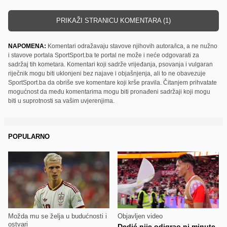
PRIKAŽI STRANICU KOMENTARA (1)
NAPOMENA:
Komentari odražavaju stavove njihovih autora/ica, a ne nužno
i stavove portala SportSport.ba te portal ne može i neće odgovarati za
sadržaj tih kometara. Komentari koji sadrže vrijeđanja, psovanja i vulgaran
riječnik mogu biti uklonjeni bez najave i objašnjenja, ali to ne obavezuje
SportSport.ba da obriše sve komentare koji krše pravila. Čitanjem prihvatate
mogućnost da među komentarima mogu biti pronađeni sadržaji koji mogu
biti u suprotnosti sa vašim uvjerenjima.
POPULARNO
Možda mu se želja u budućnosti i
Objavljen video
ostvari
Dedić nije odigrao ni minute