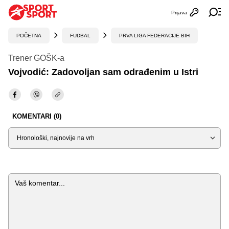
Prijava
Otvori profi
Ot
POČETNA
FUDBAL
PRVA LIGA FEDERACIJE BIH
Trener GOŠK-a
Vojvodić: Zadovoljan sam odrađenim u Istri
KOMENTARI (0)
Sortiraj
Komentar