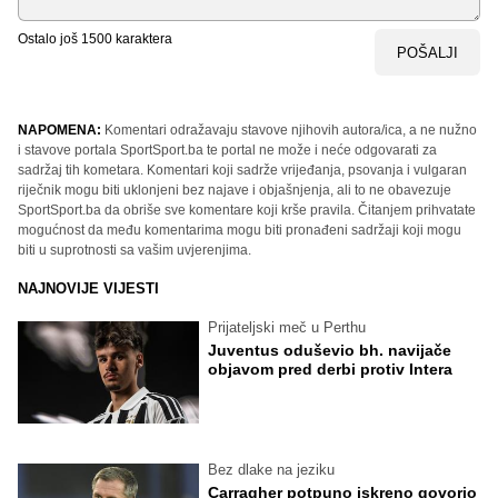
Ostalo još
1500
karaktera
POŠALJI
NAPOMENA:
Komentari odražavaju stavove njihovih autora/ica, a ne nužno
i stavove portala SportSport.ba te portal ne može i neće odgovarati za
sadržaj tih kometara. Komentari koji sadrže vrijeđanja, psovanja i vulgaran
riječnik mogu biti uklonjeni bez najave i objašnjenja, ali to ne obavezuje
SportSport.ba da obriše sve komentare koji krše pravila. Čitanjem prihvatate
mogućnost da među komentarima mogu biti pronađeni sadržaji koji mogu
biti u suprotnosti sa vašim uvjerenjima.
NAJNOVIJE VIJESTI
Prijateljski meč u Perthu
Juventus oduševio bh. navijače
objavom pred derbi protiv Intera
Bez dlake na jeziku
Carragher potpuno iskreno govorio