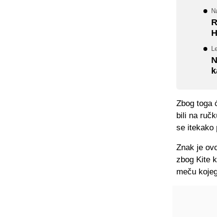
Na
R
H
Le
N
k
Zbog toga 
bili na ruč
se itekako 
Znak je ov
zbog Kite k
meču kojeg 