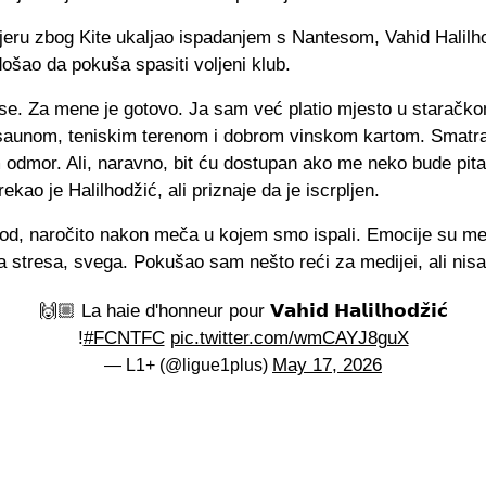
ijeru zbog Kite ukaljao ispadanjem s Nantesom, Vahid Halilh
 došao da pokuša spasiti voljeni klub.
se. Za mene je gotovo. Ja sam već platio mjesto u starač
aunom, teniskim terenom i dobrom vinskom kartom. Smatr
 odmor. Ali, naravno, bit ću dostupan ako me neko bude pit
rekao je Halilhodžić, ali priznaje da je iscrpljen.
iod, naročito nakon meča u kojem smo ispali. Emocije su me 
ta stresa, svega. Pokušao sam nešto reći za medijei, ali ni
🙌🏼 La haie d'honneur pour 𝗩𝗮𝗵𝗶𝗱 𝗛𝗮𝗹𝗶𝗹𝗵𝗼𝗱𝘇̌𝗶𝗰́
!
#FCNTFC
pic.twitter.com/wmCAYJ8guX
May 17, 2026
— L1+ (@ligue1plus)