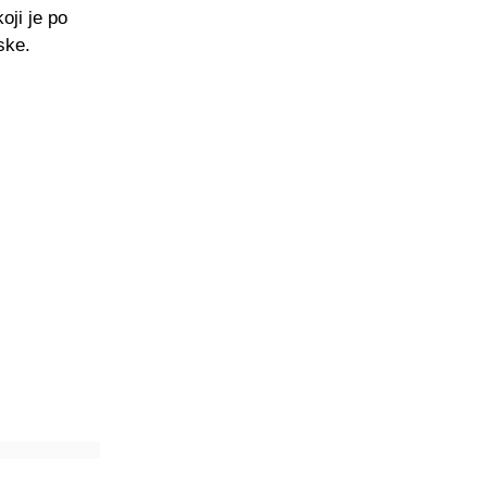
oji je po
ske.