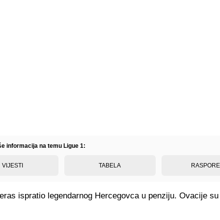
še informacija na temu Ligue 1:
VIJESTI
TABELA
RASPOR
eras ispratio legendarnog Hercegovca u penziju. Ovacije su 