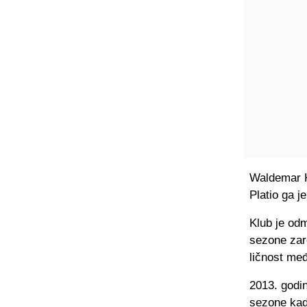
Waldemar Ki
Platio ga j
Klub je odm
sezone zare
ličnost me
2013. godin
sezone kada