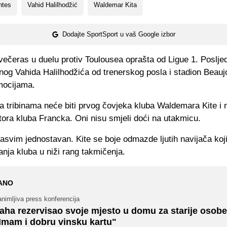
ntes
Vahid Halilhodžić
Waldemar Kita
Dodajte SportSport u vaš Google izbor
ečeras u duelu protiv Toulousea oprašta od Ligue 1. Posljed
og Vahida Halilhodžića od trenerskog posla i stadion Beaujo
mocijama.
a tribinama neće biti prvog čovjeka kluba Waldemara Kite i 
ktora kluba Francka. Oni nisu smjeli doći na utakmicu.
asvim jednostavan. Kite se boje odmazde ljutih navijača koji
nja kluba u niži rang takmičenja.
ANO
nimljiva press konferencija
aha rezervisao svoje mjesto u domu za starije osobe
Imam i dobru vinsku kartu"