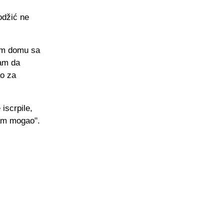
odžić ne
kom domu sa
am da
ao za
iscrpile,
sam mogao".