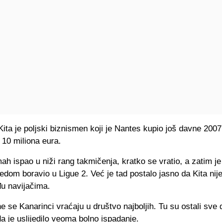
ta je poljski biznismen koji je Nantes kupio još davne 2007
e 10 miliona eura.
ah ispao u niži rang takmičenja, kratko se vratio, a zatim je 
dom boravio u Ligue 2. Već je tad postalo jasno da Kita nij
đu navijačima.
e se Kanarinci vraćaju u društvo najboljih. Tu su ostali sve
 je uslijedilo veoma bolno ispadanje.