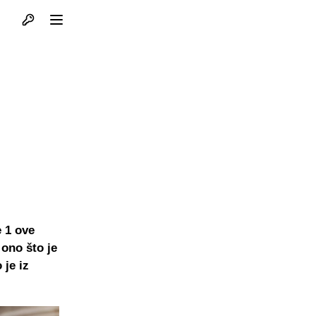
Otvori profil
Otvori meni
 1 ove
 ono što je
 je iz