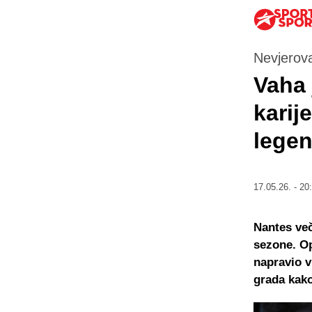
Nevjerov
Vaha 
karij
legen
17.05.26. - 20
Nantes več
sezone. Op
napravio v
grada kako