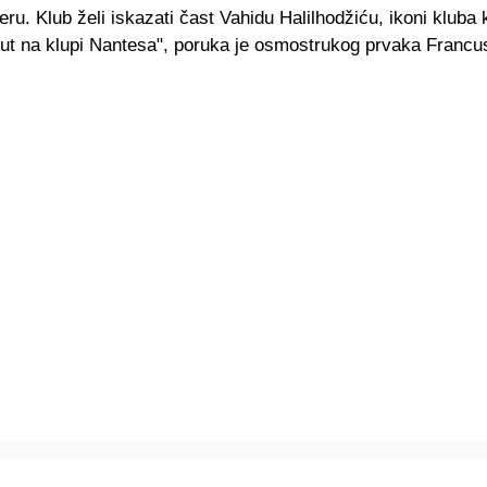
eru. Klub želi iskazati čast Vahidu Halilhodžiću, ikoni kluba k
 put na klupi Nantesa", poruka je osmostrukog prvaka Francu