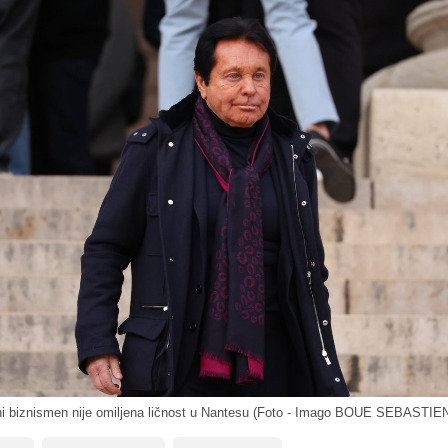
i biznismen nije omiljena ličnost u Nantesu (Foto - Imago BOUE SEBASTIE