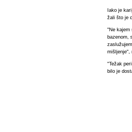
Iako je kar
žali što je
"Ne kajem 
bazenom, s
zaslužujem
mišljenje", 
"Težak per
bilo je dos