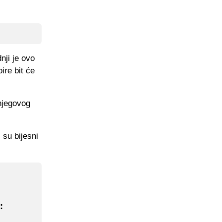
nji je ovo
ire bit će
njegovog
 su bijesni
: