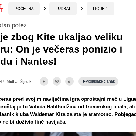
POČETNA
FUDBAL
LIGUE 1
atan potez
je zbog Kite ukaljao veliku
eru: On je večeras ponizio i
du i Nantes!
:47,
Midhat Šljivak
Poslušajte
članak
eras pred svojim navijačima igra oproštajni meč u Ligue
roštaj je to Vahida Halilhodžića od trenerskog posla, ali
lasnik kluba Waldemar Kita zaista je sramotno. Pobjegao
 ne bi doživio linč navijača.