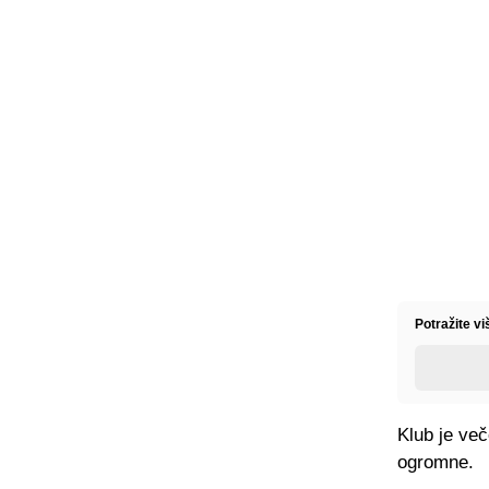
Potražite vi
Klub je več
ogromne.