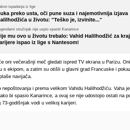
kon ispadanja iz lige
uka preko usta, oči pune suza i najemotivnija izjava
alilhodžića u životu: "Teško je, izvinite..."
gendarni stručnjak nije uspio spasiti Kanarince
ije mu ovo u životu trebalo: Vahid Halilhodžić za kraj
arijere ispao iz lige s Nantesom!
će oni večerašnji meč gledati ispred TV ekrana u Parizu. On
ku s ekipom, a zatim su otišli u glavni grad Francuske i poka
plaše navijača.
o nepoštovanja i prema velikom Vahidu Halilhodžiću. Vaha j
ako bi spasio Kanarince, a ovaj se nije udostojio ostati na 
73-godišnjak vodi u velikoj karijeri.