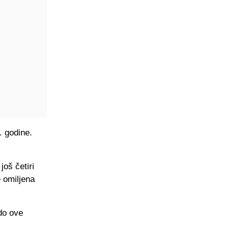
. godine.
još četiri
e omiljena
 do ove