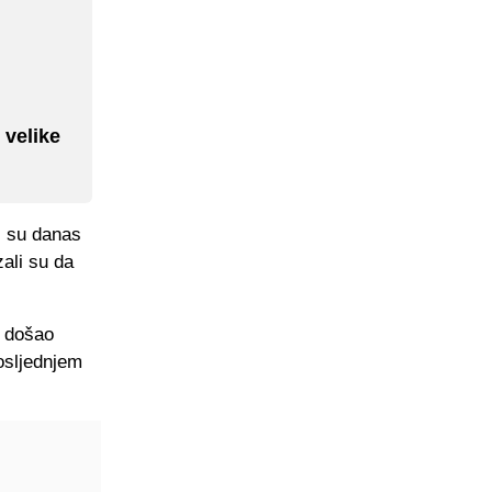
 velike
i su danas
zali su da
e došao
posljednjem