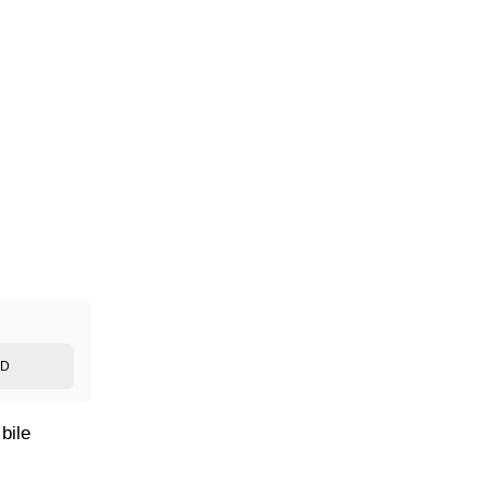
ED
bile