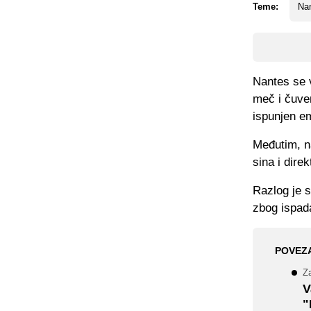
Teme:
Na
Nantes se v
meč i čuven
ispunjen e
Međutim, n
sina i dire
Razlog je s
zbog ispada
POVEZ
Za
V
"