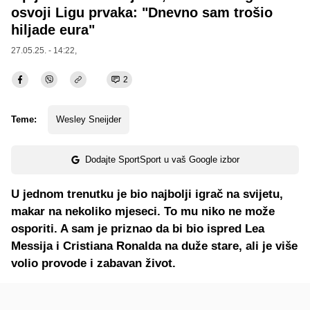
osvoji Ligu prvaka: "Dnevno sam trošio
hiljade eura"
27.05.25. - 14:22,
2
Teme:
Wesley Sneijder
Dodajte SportSport u vaš Google izbor
U jednom trenutku je bio najbolji igrač na svijetu,
makar na nekoliko mjeseci. To mu niko ne može
osporiti. A sam je priznao da bi bio ispred Lea
Messija i Cristiana Ronalda na duže stare, ali je više
volio provode i zabavan život.