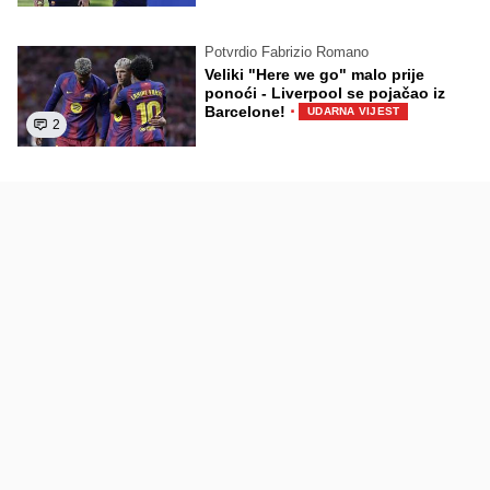
Potvrdio Fabrizio Romano
Veliki "Here we go" malo prije
ponoći - Liverpool se pojačao iz
·
Barcelone!
UDARNA VIJEST
2