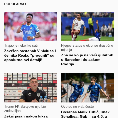
POPULARNO
Trajao je nekoliko sati
Njegov status u ekipi se drastično
mijenja
Završen sastanak Viniciusa i
Zna se ko je najveći gubitnik
čelnika Reala, "procurili" su
u Barceloni dolaskom
apsolutno svi detalji!
Rodrija
Trener FK Sarajevo nije bio
Ovo se ne viđa često
zadovoljan
Bosanac Malik Tubić junak
Zekić jasan nakon kiksa
Schalkea: Gubili su 4:0, a