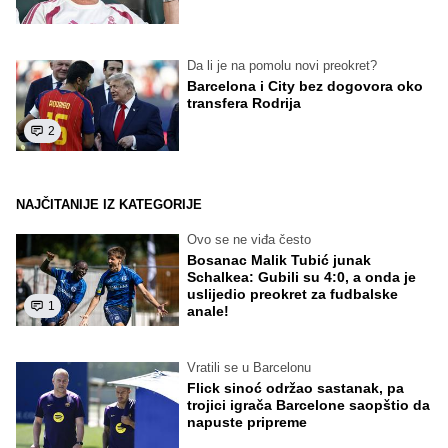
Da li je na pomolu novi preokret?
Barcelona i City bez dogovora oko
transfera Rodrija
2
NAJČITANIJE IZ KATEGORIJE
Ovo se ne viđa često
Bosanac Malik Tubić junak
Schalkea: Gubili su 4:0, a onda je
uslijedio preokret za fudbalske
1
anale!
Vratili se u Barcelonu
Flick sinoć održao sastanak, pa
trojici igrača Barcelone saopštio da
napuste pripreme