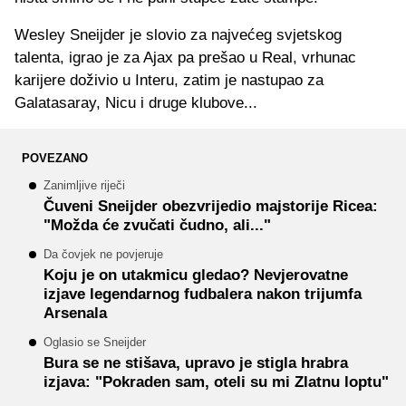
Wesley Sneijder je slovio za najvećeg svjetskog
talenta, igrao je za Ajax pa prešao u Real, vrhunac
karijere doživio u Interu, zatim je nastupao za
Galatasaray, Nicu i druge klubove...
POVEZANO
Zanimljive riječi
Čuveni Sneijder obezvrijedio majstorije Ricea:
"Možda će zvučati čudno, ali..."
Da čovjek ne povjeruje
Koju je on utakmicu gledao? Nevjerovatne
izjave legendarnog fudbalera nakon trijumfa
Arsenala
Oglasio se Sneijder
Bura se ne stišava, upravo je stigla hrabra
izjava: "Pokraden sam, oteli su mi Zlatnu loptu"