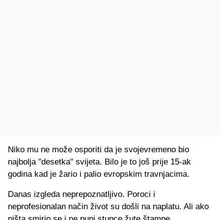
Niko mu ne može osporiti da je svojevremeno bio
najbolja "desetka" svijeta. Bilo je to još prije 15-ak
godina kad je žario i palio evropskim travnjacima.
Danas izgleda neprepoznatljivo. Poroci i
neprofesionalan način život su došli na naplatu. Ali ako
ništa smirio se i ne puni stupce žute štampe.