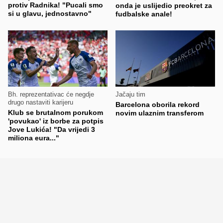
protiv Radnika! "Pucali smo
onda je uslijedio preokret za
si u glavu, jednostavno"
fudbalske anale!
Bh. reprezentativac će negdje
Jačaju tim
drugo nastaviti karijeru
Barcelona oborila rekord
Klub se brutalnom porukom
novim ulaznim transferom
'povukao' iz borbe za potpis
Jove Lukića! "Da vrijedi 3
miliona eura..."