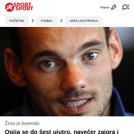
Prijava
Otvori profi
Ot
POČETNA
FUDBAL
UEFA LIGA PRVAKA
Živio je boemski
Opija se do šest ujutro, navečer zaigra i