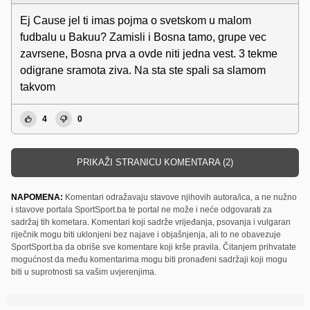
Ej Cause jel ti imas pojma o svetskom u malom
fudbalu u Bakuu? Zamisli i Bosna tamo, grupe vec
zavrsene, Bosna prva a ovde niti jedna vest. 3 tekme
odigrane sramota ziva. Na sta ste spali sa slamom
takvom
4
0
PRIKAŽI STRANICU KOMENTARA (2)
NAPOMENA:
Komentari odražavaju stavove njihovih autora/ica, a ne nužno
i stavove portala SportSport.ba te portal ne može i neće odgovarati za
sadržaj tih kometara. Komentari koji sadrže vrijeđanja, psovanja i vulgaran
riječnik mogu biti uklonjeni bez najave i objašnjenja, ali to ne obavezuje
SportSport.ba da obriše sve komentare koji krše pravila. Čitanjem prihvatate
mogućnost da među komentarima mogu biti pronađeni sadržaji koji mogu
biti u suprotnosti sa vašim uvjerenjima.