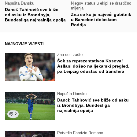
Napušta Dansku
Njegov status u ekipi se drastično
mijenja
Danci: Tahirović sve bliže
Zna se ko je najveći gubitnik
odlasku iz Brondbyja,
u Barceloni dolaskom
Bundesliga najrealnija opcija
Rodrija
NAJNOVIJE VIJESTI
Zna se i zašto
Šok za reprezentativca Kosova!
Asllani došao na ljekarski pregled,
pa Leipzig odustao od transfera
Napušta Dansku
Danci: Tahirović sve bliže odlasku
iz Brondbyja, Bundesliga
najrealnija opcija
2
Potvrdio Fabrizio Romano