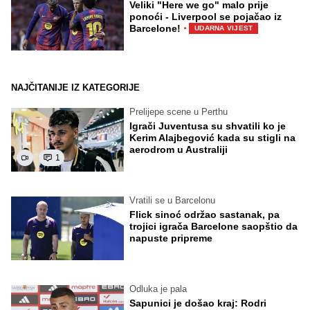
Veliki "Here we go" malo prije
ponoći - Liverpool se pojačao iz
·
Barcelone!
UDARNA VIJEST
NAJČITANIJE IZ KATEGORIJE
Prelijepe scene u Perthu
Igrači Juventusa su shvatili ko je
Kerim Alajbegović kada su stigli na
aerodrom u Australiji
1
Vratili se u Barcelonu
Flick sinoć održao sastanak, pa
trojici igrača Barcelone saopštio da
napuste pripreme
Odluka je pala
Sapunici je došao kraj: Rodri