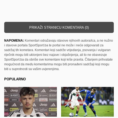
PRIKAŽI STRANICU KOMENTARA (0)
NAPOMENA:
Komentari odražavaju stavove njihovih autora/ica, a ne nužno
i stavove portala SportSport.ba te portal ne može i neće odgovarati za
sadržaj tih kometara. Komentari koji sadrže vrijeđanja, psovanja i vulgaran
riječnik mogu biti uklonjeni bez najave i objašnjenja, ali to ne obavezuje
SportSport.ba da obriše sve komentare koji krše pravila. Čitanjem prihvatate
mogućnost da među komentarima mogu biti pronađeni sadržaji koji mogu
biti u suprotnosti sa vašim uvjerenjima.
POPULARNO