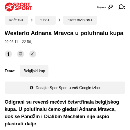
Prijava
Otvori profi
Ot
POČETNA
FUDBAL
FIRST DIVISION A
Westerlo Adnana Mravca u polufinalu kupa
02.03.11. - 22:56,
Teme:
Belgijski kup
Dodajte SportSport u vaš Google izbor
Odigrani su revenš mečevi četvrtfinala belgijskog
kupa. U polufinalu ćemo gledati Adnana Mravca,
dok se Pandžin i Dialibin Mechelen nije uspio
plasirati dalje.