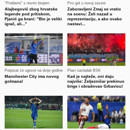
"Problemi" s novim brojem
Prvi gol u novoj sezoni
Alajbegović zbog hrvatske
Zaboravljeni Zmaj se vratio
legende pod pritiskom,
na scenu: Želi nazad u
Pjanić ga brani: "Bio je veliki
reprezentaciju, a ako ovako
igrač, ali..."
nastavi...
Potpisat će ugovor na dvije godine
Plavi savladali BSK
Manchester City ima novog
Kad je najteže, oni daju
golmana!
najviše: Željezničar prekinuo
brige i obradovao Grbavicu!