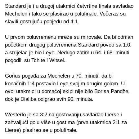
Standard je i u drugoj utakmici četvrtine finala savladao
Mechelen i tako se plasirao u polufinale. Večeras su
slavili gostujuću pobjedu od 4:1.
U prvom poluvremenu mreže su mirovale. Da bi odmah
početkom drugog poluvremena Standard poveo sa 1:0,
a strijelac je bio Leye. Nedugo zatim u 64. i 68. minuti
pogodili su Tchite i Witsel.
Gorius pogađa za Mechelen u 70. minuti, da bi
konačnih 1:4 postavio Leye svojim drugim golom. U
ovoj utakmici u domaćoj ekipi nije bilo Borisa Pandže,
dok je Dialiba odigrao svih 90. minuta.
Westerlo je sa 3:2 na gostovanju savladao Lierse i
zahvaljući golu više u gostima (prva utakmica 2:1 za
Lierse) plasirao se u polufinale.