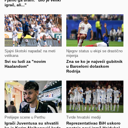
Pjanić ga brani: "Bio je veliki
igrač, ali..."
Sjajni škotski napadač na meti
Njegov status u ekipi se drastično
velikana
mijenja
Svi su ludi za "novim
Zna se ko je najveći gubitnik
Haalandom"
u Barceloni dolaskom
Rodrija
Prelijepe scene u Perthu
Tvrde hrvatski mediji
Igrači Juventusa su shvatili
Reprezentativac BiH uskoro
ko je Kerim Alajbegović kada
postaje novi igrač Hajduka!