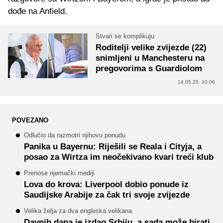
dođe na Anfield.
Stvari se komplikuju
Roditelji velike zvijezde (22)
snimljeni u Manchesteru na
pregovorima s Guardiolom
14.05.25. 10:06
POVEZANO
Odlučio da razmotri njihovu ponudu
Panika u Bayernu: Riješili se Reala i Cityja, a
posao za Wirtza im neočekivano kvari treći klub
Prenose njemački mediji
Lova do krova: Liverpool dobio ponude iz
Saudijske Arabije za čak tri svoje zvijezde
Velika želja za dva engleska velikana
Davnih dana je izdao Srbiju, a sada može birati