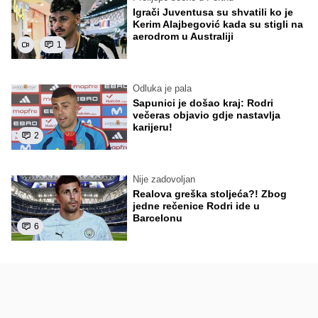
Igrači Juventusa su shvatili ko je
Kerim Alajbegović kada su stigli na
aerodrom u Australiji
1
Odluka je pala
Sapunici je došao kraj: Rodri
večeras objavio gdje nastavlja
karijeru!
2
Nije zadovoljan
Realova greška stoljeća?! Zbog
jedne rečenice Rodri ide u
Barcelonu
6