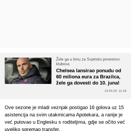
Žele ga u timu za Svjetsko prvenstvo
klubova
Chelsea lansirao ponudu od
60 miliona eura za Brazilca,
žele ga dovesti do 10. juna!
23.05.25. 11:19
Ove sezone je mladi veznjak postigao 16 golova uz 15
asistencija na svim utakmicama Apotekara, a ranije je
već putovao u Englesku s roditeljima, gdje se očito već
uveliko spremao transfer.