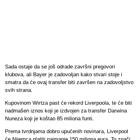
Sada ostaje da se još odrade završni pregovori
klubova, ali Bayer je zadovoljan kako stvari stoje i
smatra da će ovaj transfer biti završen na zadovoljstvo
svih strana.
Kupovinom Wirtza past će rekord Liverpoola, te će biti
nadmašen iznos koji je izdvojen za transfer Darwina
Nuneza koji je koštao 85 miliona funti.
Prema tvrdnjama dobro upućenih novinara, Liverpool
će Nijemca platiti najmanje 150 miliona eura. To znači