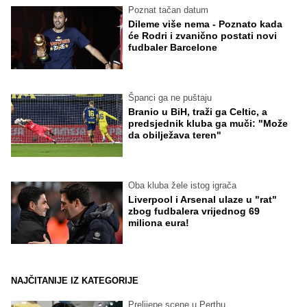
Poznat tačan datum
Dileme više nema - Poznato kada
će Rodri i zvanično postati novi
fudbaler Barcelone
Španci ga ne puštaju
Branio u BiH, traži ga Celtic, a
predsjednik kluba ga muči: "Može
da obilježava teren"
Oba kluba žele istog igrača
Liverpool i Arsenal ulaze u "rat"
zbog fudbalera vrijednog 69
miliona eura!
NAJČITANIJE IZ KATEGORIJE
Prelijepe scene u Perthu