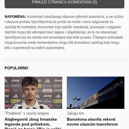
PRIKAŽI STRANICU KOMENTARA (5)
NAPOMENA:
Komentari odražavaju stavove njihovih autora/ica, a ne nužno
i stavove portala SportSport.ba te portal ne može i neće odgovarati za
sadržaj tih kometara. Komentari koji sadrže vrijeđanja, psovanja i vulgaran
riječnik mogu biti uklonjeni bez najave i objašnjenja, ali to ne obavezuje
SportSport.ba da obriše sve komentare koji krše pravila. Čitanjem prihvatate
mogućnost da među komentarima mogu biti pronađeni sadržaji koji mogu
biti u suprotnosti sa vašim uvjerenjima.
POPULARNO
"Problemi" s novim brojem
Jačaju tim
Alajbegović zbog hrvatske
Barcelona oborila rekord
legende pod pritiskom,
novim ulaznim transferom