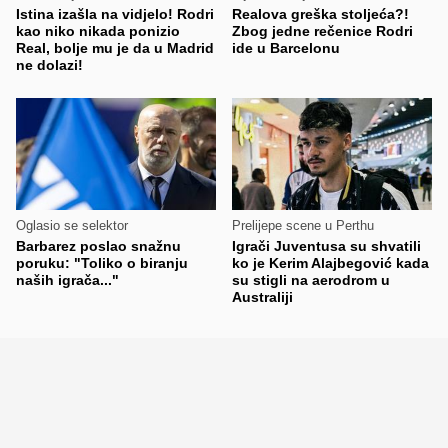
Istina izašla na vidjelo! Rodri
Realova greška stoljeća?!
kao niko nikada ponizio
Zbog jedne rečenice Rodri
Real, bolje mu je da u Madrid
ide u Barcelonu
ne dolazi!
Oglasio se selektor
Prelijepe scene u Perthu
Barbarez poslao snažnu
Igrači Juventusa su shvatili
poruku: "Toliko o biranju
ko je Kerim Alajbegović kada
naših igrača..."
su stigli na aerodrom u
Australiji