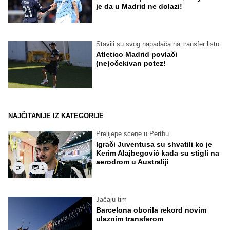
je da u Madrid ne dolazi!
Stavili su svog napadača na transfer listu
Atletico Madrid povlači
(ne)očekivan potez!
NAJČITANIJE IZ KATEGORIJE
Prelijepe scene u Perthu
Igrači Juventusa su shvatili ko je
Kerim Alajbegović kada su stigli na
aerodrom u Australiji
1
Jačaju tim
Barcelona oborila rekord novim
ulaznim transferom