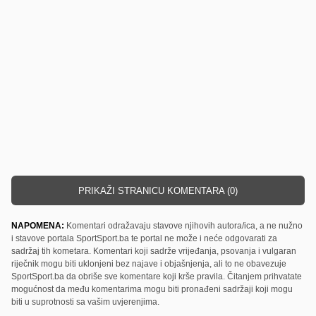
PRIKAŽI STRANICU KOMENTARA (0)
NAPOMENA:
Komentari odražavaju stavove njihovih autora/ica, a ne nužno
i stavove portala SportSport.ba te portal ne može i neće odgovarati za
sadržaj tih kometara. Komentari koji sadrže vrijeđanja, psovanja i vulgaran
riječnik mogu biti uklonjeni bez najave i objašnjenja, ali to ne obavezuje
SportSport.ba da obriše sve komentare koji krše pravila. Čitanjem prihvatate
mogućnost da među komentarima mogu biti pronađeni sadržaji koji mogu
biti u suprotnosti sa vašim uvjerenjima.