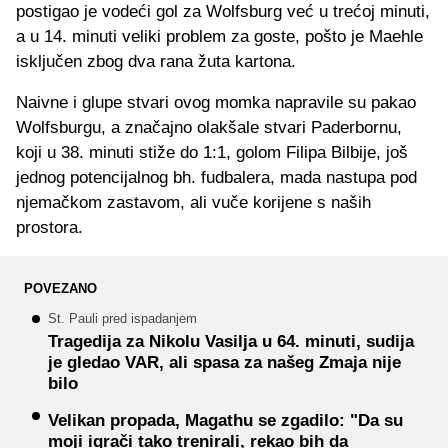
postigao je vodeći gol za Wolfsburg već u trećoj minuti,
a u 14. minuti veliki problem za goste, pošto je Maehle
isključen zbog dva rana žuta kartona.
Naivne i glupe stvari ovog momka napravile su pakao
Wolfsburgu, a značajno olakšale stvari Paderbornu,
koji u 38. minuti stiže do 1:1, golom Filipa Bilbije, još
jednog potencijalnog bh. fudbalera, mada nastupa pod
njemačkom zastavom, ali vuče korijene s naših
prostora.
POVEZANO
St. Pauli pred ispadanjem
Tragedija za Nikolu Vasilja u 64. minuti, sudija
je gledao VAR, ali spasa za našeg Zmaja nije
bilo
Velikan propada, Magathu se zgadilo: "Da su
moji igrači tako trenirali, rekao bih da