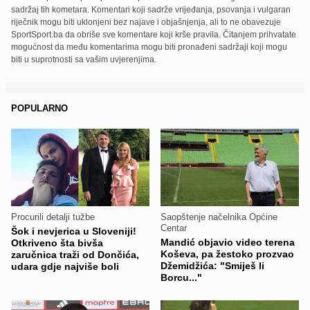
sadržaj tih kometara. Komentari koji sadrže vrijeđanja, psovanja i vulgaran
riječnik mogu biti uklonjeni bez najave i objašnjenja, ali to ne obavezuje
SportSport.ba da obriše sve komentare koji krše pravila. Čitanjem prihvatate
mogućnost da među komentarima mogu biti pronađeni sadržaji koji mogu
biti u suprotnosti sa vašim uvjerenjima.
POPULARNO
Procurili detalji tužbe
Saopštenje načelnika Općine
Centar
Šok i nevjerica u Sloveniji!
Mandić objavio video terena
Otkriveno šta bivša
Koševa, pa žestoko prozvao
zaručnica traži od Dončića,
Džemidžića: "Smiješ li
udara gdje najviše boli
Borcu..."