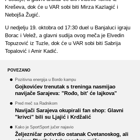
Kreševa, dok će u VAR sobi biti Mirza Kazlagić i
Nebojša Žugić.
U nedjelju 19. oktobra od 17:30 duel u Banjaluci igraju
Borac i Velež, a glavni sudija ovog meča je Elvedin
Topuzović iz Tuzle, dok će u VAR sobi biti Sabrija
Topalović i Amir Kadić.
POVEZANO
Pozitivna energija u Bordo kampu
Gojkovićev trenutak s treninga nasmijao
navijače Sarajeva: "Rođo, bit' će lajkova"
Pred meč sa Radnikom
Navijači Sarajeva okupirali fan shop: Glavni
"krivci" bili su Ljajić i Krdžalić
Kako je SportSport jučer najavio
Željezničar potvrdio ostanak Cvetanoskog, ali