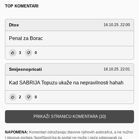
TOP KOMENTARI
Dtox
16.10.25. 22:00
Penal za Borac
3
0
Smijesnopricati
16.10.25. 22:01
Kad SABRIJA Topuzu ukaže na nepravilnosti hahah
2
0
PRIKAŽI STRANICU KOMENTARA (10)
NAPOMENA:
Komentari odražavaju stavove njihovih autora/ica, a ne nužno
i stavove portala SportSport.ba te portal ne može i neće odgovarati za