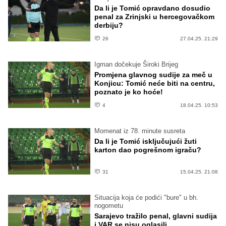
Da li je Tomić opravdano dosudio
penal za Zrinjski u hercegovačkom
derbiju?
26
27.04.25. 21:29
Igman dočekuje Široki Brijeg
Promjena glavnog sudije za meč u
Konjicu: Tomić neće biti na centru,
poznato je ko hoće!
4
18.04.25. 10:53
Momenat iz 78. minute susreta
Da li je Tomić isključujući žuti
karton dao pogrešnom igraču?
31
15.04.25. 21:08
Situacija koja će podići "bure" u bh.
nogometu
Sarajevo tražilo penal, glavni sudija
i VAR se nisu oglasili