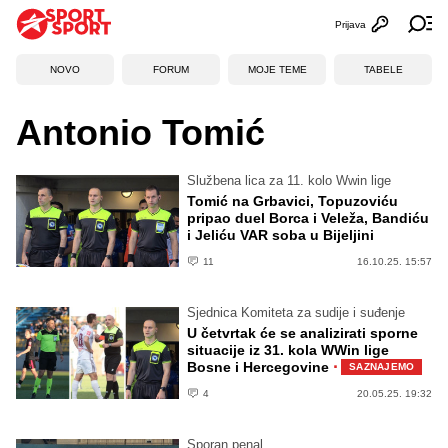
Prijava
Otvori profi
Ot
NOVO
FORUM
MOJE TEME
TABELE
Antonio Tomić
Službena lica za 11. kolo Wwin lige
Tomić na Grbavici, Topuzoviću
pripao duel Borca i Veleža, Bandiću
i Jeliću VAR soba u Bijeljini
11
16.10.25. 15:57
Sjednica Komiteta za sudije i suđenje
U četvrtak će se analizirati sporne
situacije iz 31. kola WWin lige
·
Bosne i Hercegovine
SAZNAJEMO
4
20.05.25. 19:32
Sporan penal