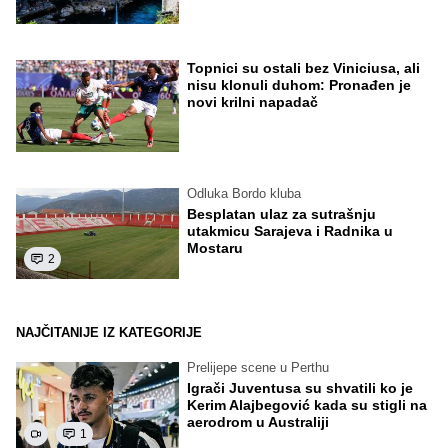
Topnici su ostali bez Viniciusa, ali
nisu klonuli duhom: Pronađen je
novi krilni napadač
Odluka Bordo kluba
Besplatan ulaz za sutrašnju
utakmicu Sarajeva i Radnika u
Mostaru
2
NAJČITANIJE IZ KATEGORIJE
Prelijepe scene u Perthu
Igrači Juventusa su shvatili ko je
Kerim Alajbegović kada su stigli na
aerodrom u Australiji
1