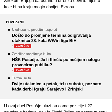
Širokom Brijegu da ostane u utrci za četvrto mjesto
koje bi na kraju moglo donijeti Evropu.
POVEZANO
U odnosu na prvobitni raspored
Došlo do promjene termina odigravanja
utakmice 28. kola WWin lige BiH
·
ZVANIČNO
Zvanično saopštenje kluba
HŠK Posušje: Je li Ilinčić po nečijem nalogu
provocirao publiku?
·
ZVANIČNO
Termini su tu
Dvije utakmice u petak, tri u subotu, poznato
kada derbi igraju Sarajevo i Zrinjski
U ovaj duel Posušje ulazi sa osme pozicije i 27