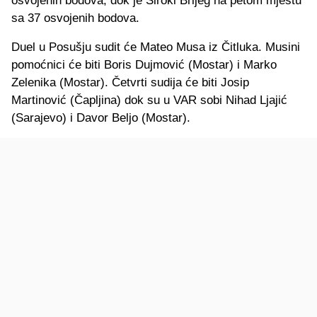
osvojenih bodova, dok je Široki Brijeg na petom mjestu
sa 37 osvojenih bodova.
Duel u Posušju sudit će Mateo Musa iz Čitluka. Musini
pomoćnici će biti Boris Dujmović (Mostar) i Marko
Zelenika (Mostar). Četvrti sudija će biti Josip
Martinović (Čapljina) dok su u VAR sobi Nihad Ljajić
(Sarajevo) i Davor Beljo (Mostar).