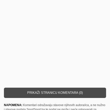
PRIKAŽI STRANICU KOMENTARA (0)
NAPOMENA:
Komentari odražavaju stavove njihovih autora/ica, a ne nužno
i stavove portala SportSport.ba te portal ne može i neće odgovarati za