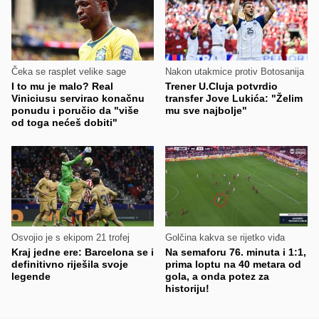
Čeka se rasplet velike sage
Nakon utakmice protiv Botosanija
I to mu je malo? Real
Trener U.Cluja potvrdio
Viniciusu servirao konačnu
transfer Jove Lukića: "Želim
ponudu i poručio da "više
mu sve najbolje"
od toga nećeš dobiti"
Osvojio je s ekipom 21 trofej
Golčina kakva se rijetko viđa
Kraj jedne ere: Barcelona se i
Na semaforu 76. minuta i 1:1,
definitivno riješila svoje
prima loptu na 40 metara od
legende
gola, a onda potez za
historiju!