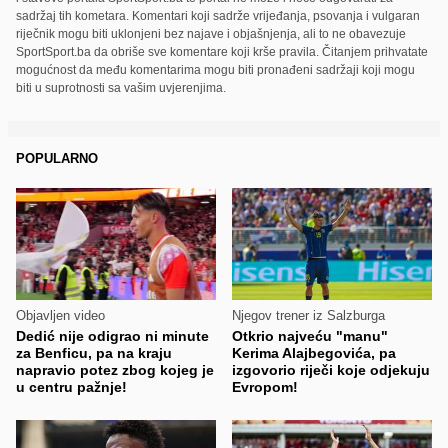
sadržaj tih kometara. Komentari koji sadrže vrijeđanja, psovanja i vulgaran
riječnik mogu biti uklonjeni bez najave i objašnjenja, ali to ne obavezuje
SportSport.ba da obriše sve komentare koji krše pravila. Čitanjem prihvatate
mogućnost da među komentarima mogu biti pronađeni sadržaji koji mogu
biti u suprotnosti sa vašim uvjerenjima.
POPULARNO
Objavljen video
Njegov trener iz Salzburga
Dedić nije odigrao ni minute
Otkrio najveću "manu"
za Benficu, pa na kraju
Kerima Alajbegovića, pa
napravio potez zbog kojeg je
izgovorio riječi koje odjekuju
u centru pažnje!
Evropom!