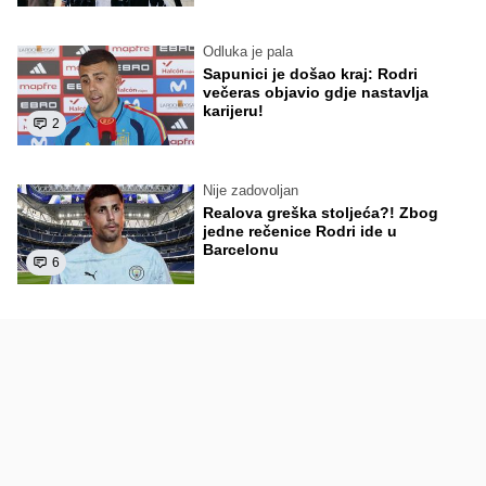
Odluka je pala
Sapunici je došao kraj: Rodri
večeras objavio gdje nastavlja
karijeru!
2
Nije zadovoljan
Realova greška stoljeća?! Zbog
jedne rečenice Rodri ide u
Barcelonu
6