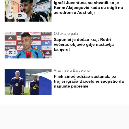
Igrači Juventusa su shvatili ko je
Kerim Alajbegović kada su stigli na
aerodrom u Australiji
1
Odluka je pala
Sapunici je došao kraj: Rodri
večeras objavio gdje nastavlja
karijeru!
2
Vratili se u Barcelonu
Flick sinoć održao sastanak, pa
trojici igrača Barcelone saopštio da
napuste pripreme