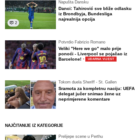
Napušta Dansku
Danci: Tahirović sve bliže odlasku
iz Brondbyja, Bundesliga
najrealnija opcija
2
Potvrdio Fabrizio Romano
Veliki "Here we go" malo prije
ponoći - Liverpool se pojačao iz
·
Barcelone!
UDARNA VIJEST
Tokom duela Sheriff - St. Gallen
Sramota za kompletnu naciju: UEFA
delegat jučer snimao žene uz
neprimjerene komentare
NAJČITANIJE IZ KATEGORIJE
Prelijepe scene u Perthu