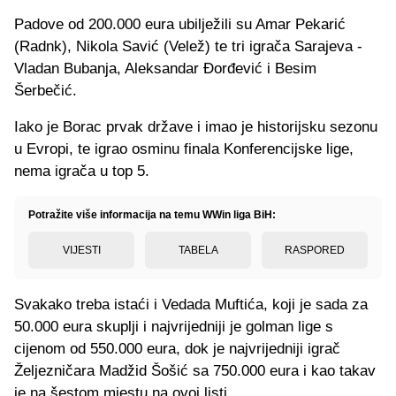
Padove od 200.000 eura ubilježili su Amar Pekarić
(Radnk), Nikola Savić (Velež) te tri igrača Sarajeva -
Vladan Bubanja, Aleksandar Đorđević i Besim
Šerbečić.
Iako je Borac prvak države i imao je historijsku sezonu
u Evropi, te igrao osminu finala Konferencijske lige,
nema igrača u top 5.
Potražite više informacija na temu WWin liga BiH:
VIJESTI
TABELA
RASPORED
Svakako treba istaći i Vedada Muftića, koji je sada za
50.000 eura skuplji i najvrijedniji je golman lige s
cijenom od 550.000 eura, dok je najvrijedniji igrač
Željezničara Madžid Šošić sa 750.000 eura i kao takav
je na šestom mjestu na ovoj listi.