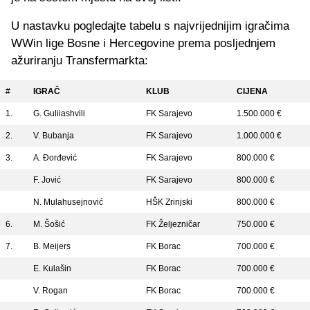
U nastavku pogledajte tabelu s najvrijednijim igračima
WWin lige Bosne i Hercegovine prema posljednjem
ažuriranju Transfermarkta:
#
IGRAČ
KLUB
CIJENA
1.
G. Guliiashvili
FK Sarajevo
1.500.000 €
2.
V. Bubanja
FK Sarajevo
1.000.000 €
3.
A. Đorđević
FK Sarajevo
800.000 €
F. Jović
FK Sarajevo
800.000 €
N. Mulahusejnović
HŠK Zrinjski
800.000 €
6.
M. Šošić
FK Željezničar
750.000 €
7.
B. Meijers
FK Borac
700.000 €
E. Kulašin
FK Borac
700.000 €
V. Rogan
FK Borac
700.000 €