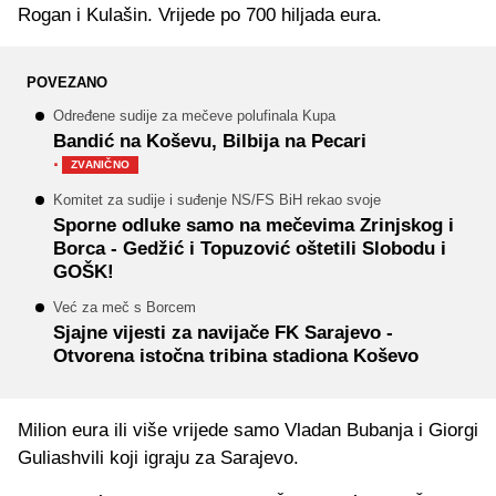
Rogan i Kulašin. Vrijede po 700 hiljada eura.
POVEZANO
Određene sudije za mečeve polufinala Kupa
Bandić na Koševu, Bilbija na Pecari
·
ZVANIČNO
Komitet za sudije i suđenje NS/FS BiH rekao svoje
Sporne odluke samo na mečevima Zrinjskog i
Borca - Gedžić i Topuzović oštetili Slobodu i
GOŠK!
Već za meč s Borcem
Sjajne vijesti za navijače FK Sarajevo -
Otvorena istočna tribina stadiona Koševo
Milion eura ili više vrijede samo Vladan Bubanja i Giorgi
Guliashvili koji igraju za Sarajevo.