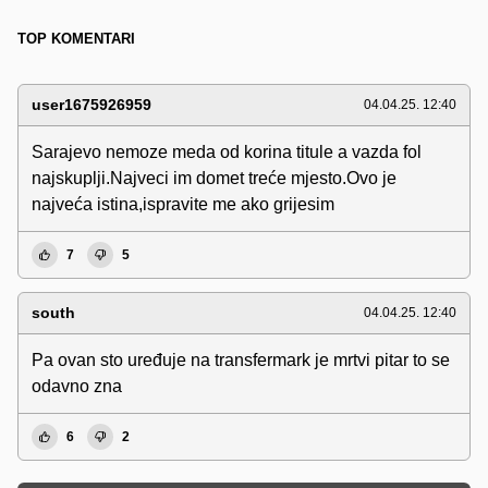
TOP KOMENTARI
user1675926959
04.04.25. 12:40
Sarajevo nemoze meda od korina titule a vazda fol
najskuplji.Najveci im domet treće mjesto.Ovo je
najveća istina,ispravite me ako grijesim
7
5
south
04.04.25. 12:40
Pa ovan sto uređuje na transfermark je mrtvi pitar to se
odavno zna
6
2