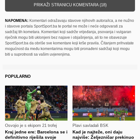
PRIKAŽI STRANICU KOMENTARA (18)
NAPOMENA:
Komentari odražavaju stavove njihovih autora/ica, a ne nužno
i stavove portala SportSport.ba te portal ne može i neće odgovarati za
sadržaj tih kometara. Komentari koji sadrže vrijeđanja, psovanja i vulgaran
riječnik mogu biti uklonjeni bez najave i objašnjenja, ali to ne obavezuje
SportSport.ba da obriše sve komentare koji krše pravila. Čitanjem prihvatate
mogućnost da među komentarima mogu biti pronađeni sadržaji koji mogu
biti u suprotnosti sa vašim uvjerenjima.
POPULARNO
Osvojio je s ekipom 21 trofej
Plavi savladali BSK
Kraj jedne ere: Barcelona se i
Kad je najteže, oni daju
definitivno riješila svoje
najviše: Željezničar prekinuo