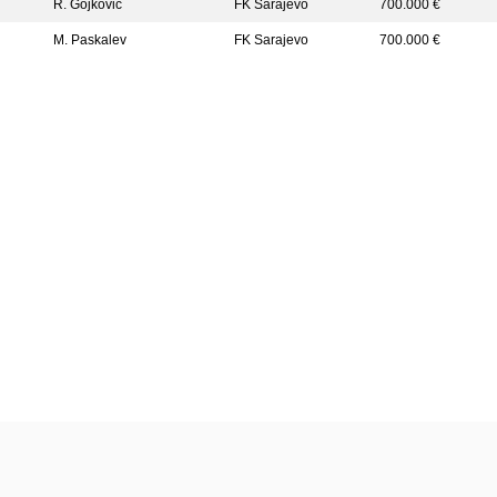
R. Gojković
FK Sarajevo
700.000 €
M. Paskalev
FK Sarajevo
700.000 €