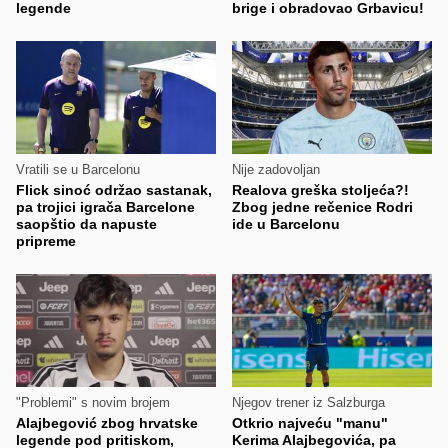
legende
brige i obradovao Grbavicu!
Vratili se u Barcelonu
Nije zadovoljan
Flick sinoć održao sastanak,
Realova greška stoljeća?!
pa trojici igrača Barcelone
Zbog jedne rečenice Rodri
saopštio da napuste
ide u Barcelonu
pripreme
"Problemi" s novim brojem
Njegov trener iz Salzburga
Alajbegović zbog hrvatske
Otkrio najveću "manu"
legende pod pritiskom,
Kerima Alajbegovića, pa