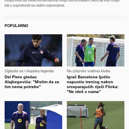
mogućnost da među komentarima mogu biti pronađeni sadržaji koji mogu
biti u suprotnosti sa vašim uvjerenjima.
POPULARNO
Oglasila se i klupska legenda
Na izlaznim vratima kluba
Del Piero gledao
Igrač Barcelone ljutito
Alajbegovića: "Mislim da za
napustio trening nakon
tim nema potrebe"
srceparajućih riječi Flicka:
"Ne ideš s nama"