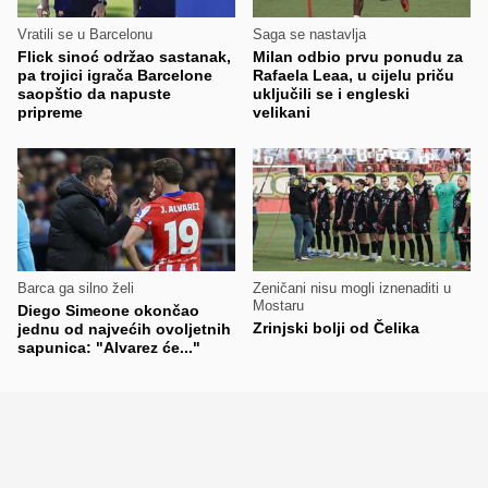
Vratili se u Barcelonu
Saga se nastavlja
Flick sinoć održao sastanak,
Milan odbio prvu ponudu za
pa trojici igrača Barcelone
Rafaela Leaa, u cijelu priču
saopštio da napuste
uključili se i engleski
pripreme
velikani
Barca ga silno želi
Zeničani nisu mogli iznenaditi u
Mostaru
Diego Simeone okončao
Zrinjski bolji od Čelika
jednu od najvećih ovoljetnih
sapunica: "Alvarez će..."