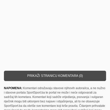
PRIKAŽI STRANICU KOMENTARA (0)
NAPOMENA:
Komentari odražavaju stavove njihovih autora/ica, a ne nužno
i stavove portala SportSport.ba te portal ne može i neće odgovarati za
sadržaj tih kometara. Komentari koji sadrže vrijeđanja, psovanja i vulgaran
riječnik mogu biti uklonjeni bez najave i objašnjenja, ali to ne obavezuje
SportSport.ba da obriše sve komentare koji krše pravila. Čitanjem prihvatate