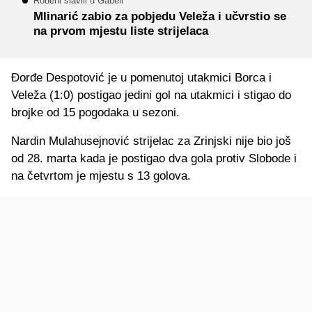
Rođeni slavili u Gabeli
Mlinarić zabio za pobjedu Veleža i učvrstio se
na prvom mjestu liste strijelaca
Đorđe Despotović je u pomenutoj utakmici Borca i
Veleža (1:0) postigao jedini gol na utakmici i stigao do
brojke od 15 pogodaka u sezoni.
Nardin Mulahusejnović strijelac za Zrinjski nije bio još
od 28. marta kada je postigao dva gola protiv Slobode i
na četvrtom je mjestu s 13 golova.