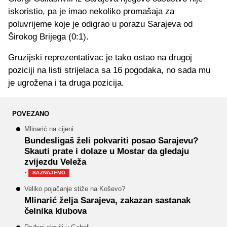
iskoristio, pa je imao nekoliko promašaja za
poluvrijeme koje je odigrao u porazu Sarajeva od
Širokog Brijega (0:1).
Gruzijski reprezentativac je tako ostao na drugoj
poziciji na listi strijelaca sa 16 pogodaka, no sada mu
je ugrožena i ta druga pozicija.
POVEZANO
Mlinarić na cijeni
Bundesligaš želi pokvariti posao Sarajevu?
Skauti prate i dolaze u Mostar da gledaju
zvijezdu Veleža
·
SAZNAJEMO
Veliko pojačanje stiže na Koševo?
Mlinarić želja Sarajeva, zakazan sastanak
čelnika klubova