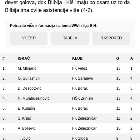
devet golova, dok Bilbija i Kiš imaju po osam uz to da
Bilbija ima dvije asistencije više (4-2).
Potražite više informacija na temu WWin liga BiH:
VIJESTI
TABELA
RASPORED
#
IGRAČ
KLUB
G
A
1.
M. Mlinarić
FK Velež
18
1
2.
G. Guliashvili
FK Sarajevo
16
4
3.
Đ. Despotović
FK Borac
15
5
4.
N. Mulahusejnović
HŠK Zrinjski
13
4.
5.
E. Kulašin
FK Borac
11
3
6.
S. Krpić
FK Željezničar
11
2
7.
A. Boljević
FK Željezničar
10
2
8.
T. Jović
FK Sloga
9
8