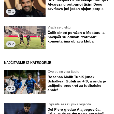
Alvareza u potpunoj tišini Deco
završava još jedan sjajan potpis
1
Vratili se u elitu
Čelik sinoć poražen u Mostaru, a
navijači su odmah "zatrpali"
komentarima objavu kluba
2
NAJČITANIJE IZ KATEGORIJE
Ovo se ne viđa često
Bosanac Malik Tubić junak
Schalkea: Gubili su 4:0, a onda je
uslijedio preokret za fudbalske
2
anale!
Oglasila se i klupska legenda
Del Piero gledao Alajbegovića:
"Mislim da za tim nema potrebe"