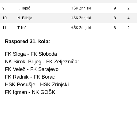
9.
F. Topić
HŠK Zrinjski
9
2
10.
N. Bilbija
HŠK Zrinjski
8
4
11.
T. Kiš
HŠK Zrinjski
8
2
Raspored 31. kola:
FK Sloga - FK Sloboda
NK Široki Brijeg - FK Željezničar
FK Velež - FK Sarajevo
FK Radnik - FK Borac
HŠK Posušje - HŠK Zrinjski
FK Igman - NK GOŠK