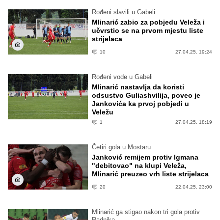
Rođeni slavili u Gabeli
Mlinarić zabio za pobjedu Veleža i
učvrstio se na prvom mjestu liste
strijelaca
10
27.04.25. 19:24
Rođeni vode u Gabeli
Mlinarić nastavlja da koristi
odsustvo Guliashvilija, poveo je
Jankovića ka prvoj pobjedi u
Veležu
1
27.04.25. 18:19
Četiri gola u Mostaru
Janković remijem protiv Igmana
"debitovao" na klupi Veleža,
Mlinarić preuzeo vrh liste strijelaca
20
22.04.25. 23:00
Mlinarić ga stigao nakon tri gola protiv
Radnika