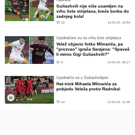
Guliashvili nije više usamljen na
vrhu liste strijelaca, kreće borba do
zadnjeg kola!
10
14.04.25. 10:54
Izjednačeni su na vrhu liste strijelaca
Velež objavio fotku Mlinarića, pa
"prozvao" igrača Sarajeva: "Spavaš
li mirno Gigi Guliashvili?"
8
14.04.25. 00:17
Izjednačio se s Guliashvilijem
Hat-trick Mihaela Mlinarića za
pobjedu Veleža protiv Radnika!
14
13.04.25. 21:36