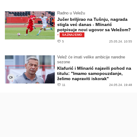
Radno u Veležu
Jučer briljirao na Tušnju, nagrada
stigla već danas - Mlinarić
potpisuje novi ugovor sa Veležom?
·
SAZNAJEMO
5
25.05.24. 10:55
Velež će imati velike ambicije naredne
sezone
Klafurić i Mlinarić najavili pohod na
titulu: "Imamo samopouzdanje,
želimo napraviti iskorak"
11
24.05.24. 19:48