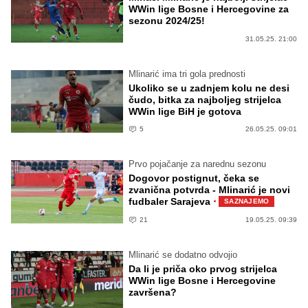
WWin lige Bosne i Hercegovine za
sezonu 2024/25!
31.05.25. 21:00
Mlinarić ima tri gola prednosti
Ukoliko se u zadnjem kolu ne desi
čudo, bitka za najboljeg strijelca
WWin lige BiH je gotova
5
26.05.25. 09:01
Prvo pojačanje za narednu sezonu
Dogovor postignut, čeka se
zvanična potvrda - Mlinarić je novi
·
fudbaler Sarajeva
SAZNAJEMO
21
19.05.25. 09:39
Mlinarić se dodatno odvojio
Da li je priča oko prvog strijelca
WWin lige Bosne i Hercegovine
završena?