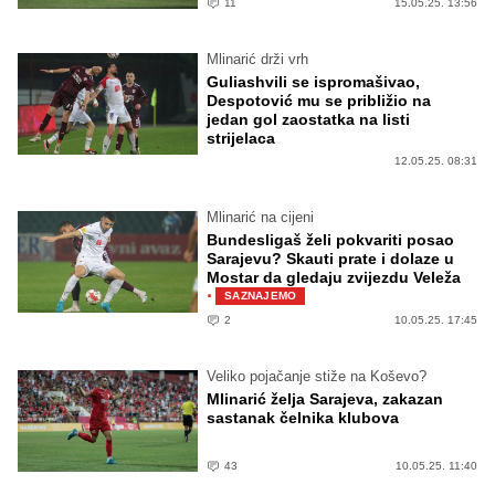
11
15.05.25. 13:56
Mlinarić drži vrh
Guliashvili se ispromašivao,
Despotović mu se približio na
jedan gol zaostatka na listi
strijelaca
12.05.25. 08:31
Mlinarić na cijeni
Bundesligaš želi pokvariti posao
Sarajevu? Skauti prate i dolaze u
Mostar da gledaju zvijezdu Veleža
·
SAZNAJEMO
2
10.05.25. 17:45
Veliko pojačanje stiže na Koševo?
Mlinarić želja Sarajeva, zakazan
sastanak čelnika klubova
43
10.05.25. 11:40