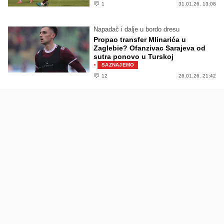
1
31.01.26. 13:08
Napadač i dalje u bordo dresu
Propao transfer Mlinarića u
Zaglebie? Ofanzivac Sarajeva od
sutra ponovo u Turskoj
·
SAZNAJEMO
12
26.01.26. 21:42