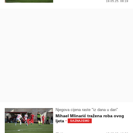
19.05.25. 08:19
Njegova cijena raste "iz dana u dan"
Mihael Mlinarić tražena roba ovog
·
ljeta
SAZNAJEMO