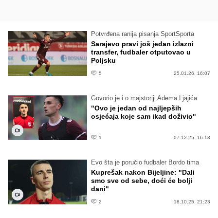
Potvrđena ranija pisanja SportSporta
Sarajevo pravi još jedan izlazni
transfer, fudbaler otputovao u
Poljsku
5
25.01.26. 16:07
Govorio je i o majstoriji Adema Ljajića
"Ovo je jedan od najljepših
osjećaja koje sam ikad doživio"
1
07.12.25. 16:18
Evo šta je poručio fudbaler Bordo tima
Kuprešak nakon Bijeljine: "Dali
smo sve od sebe, doći će bolji
dani"
2
18.10.25. 21:23