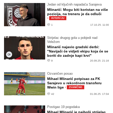
Jedan od ključnih napadača Sarajeva
Mlinarić: Mogu biti koristan na više
pozicija, na treneru je da odluči
·
INTERVJU
1
17.10.25. 11:00
Strijelac drugog gola u pobjedi nad
Veležom
Mlinarić najavio gradski derbi:
"Navijači će vidjeti ekipu koja će se
boriti do zadnje kapi krvi"
9
20.09.25. 21:16
Ozvaničen posao
Mihael Mlinarić potpisao za FK
Sarajevo u rekordnom transferu
·
Wwin lige
ZVANIČNO
42
01.06.25. 17:04
Postigao 19 pogodaka
Mihael Mlinarić je najbolji strijelac