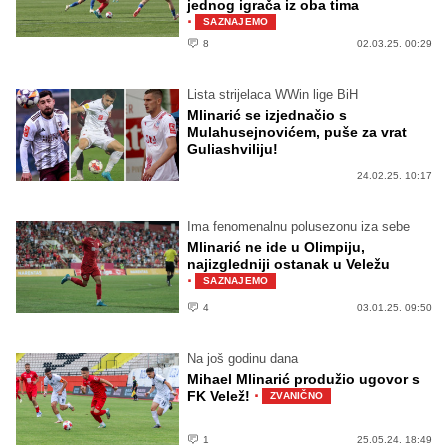
jednog igrača iz oba tima
·
SAZNAJEMO
8
02.03.25. 00:29
Lista strijelaca WWin lige BiH
Mlinarić se izjednačio s
Mulahusejnovićem, puše za vrat
Guliashviliju!
24.02.25. 10:17
Ima fenomenalnu polusezonu iza sebe
Mlinarić ne ide u Olimpiju,
najizgledniji ostanak u Veležu
·
SAZNAJEMO
4
03.01.25. 09:50
Na još godinu dana
Mihael Mlinarić produžio ugovor s
·
FK Velež!
ZVANIČNO
1
25.05.24. 18:49