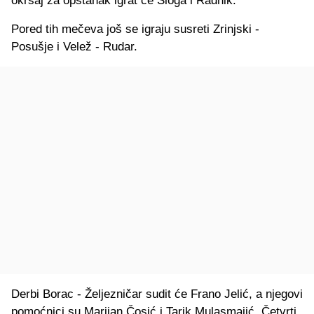
okršaj za opstanak igrat će Sloga i Radnik.
Pored tih mečeva još se igraju susreti Zrinjski -
Posušje i Velež - Rudar.
Derbi Borac - Željezničar sudit će Frano Jelić, a njegovi
pomoćnici su Marijan Čosić i Tarik Mulasmajić. Četvrti