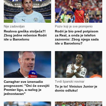
Nije zadovoljan
Poziv koji je sve promijenio
Realova greška stoljeća?!
Rodri je bio pred potpisom
Zbog jedne rečenice Rodri
za Real, a onda je telefon
ide u Barcelonu
zazvonio: Zbog njega sada
ide u Barcelonu?
Carragher sve iznenadio
Tvrdi španski novinar
prognozom: "Oni će osvojiti
To je to! Vinicius Junior je
Premier ligu, a razlog je
donio odluku!
jednostavan"