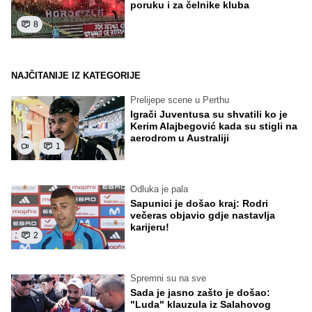
poruku i za čelnike kluba
8
NAJČITANIJE IZ KATEGORIJE
Prelijepe scene u Perthu
Igrači Juventusa su shvatili ko je
Kerim Alajbegović kada su stigli na
aerodrom u Australiji
1
Odluka je pala
Sapunici je došao kraj: Rodri
večeras objavio gdje nastavlja
karijeru!
2
Spremni su na sve
Sada je jasno zašto je došao:
"Luda" klauzula iz Salahovog