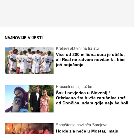
NAJNOVIJE VIJESTI
Kraljevi aktivni na tržištu
Više od 200 miliona eura je otišlo,
ali Real ne zatvara novčanik - biće
još pojačanja
Procurili detalji tužbe
Šok i nevjerica u Sloveniji!
Otkriveno šta bivša zaručnica traži
od Dončića, udara gdje najviše boli
Saopštenje navijača Sarajeva
Horde zla neće u Mostar, imaju