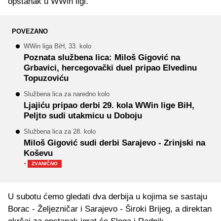
opstanak u WWin ligi.
POVEZANO
WWin liga BiH, 33. kolo
Poznata službena lica: Miloš Gigović na
Grbavici, hercegovački duel pripao Elvedinu
Topuzoviću
Službena lica za naredno kolo
Ljajiću pripao derbi 29. kola WWin lige BiH,
Peljto sudi utakmicu u Doboju
Službena lica za 28. kolo
Miloš Gigović sudi derbi Sarajevo - Zrinjski na
Koševu
·
ZVANIČNO
U subotu ćemo gledati dva derbija u kojima se sastaju
Borac - Željezničar i Sarajevo - Široki Brijeg, a direktan