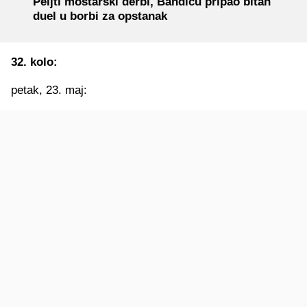
Peljti mostarski derbi, Bandiću pripao bitan
duel u borbi za opstanak
32. kolo:
petak, 23. maj: