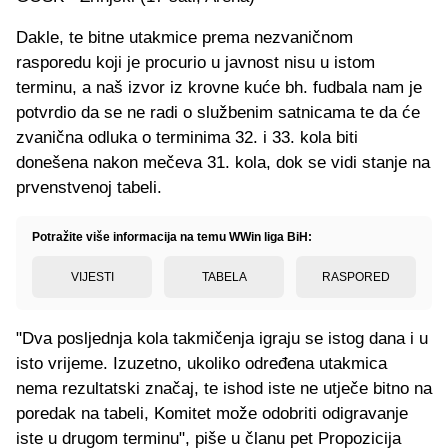
Dakle, te bitne utakmice prema nezvaničnom
rasporedu koji je procurio u javnost nisu u istom
terminu, a naš izvor iz krovne kuće bh. fudbala nam je
potvrdio da se ne radi o službenim satnicama te da će
zvanična odluka o terminima 32. i 33. kola biti
donešena nakon mečeva 31. kola, dok se vidi stanje na
prvenstvenoj tabeli.
Potražite više informacija na temu WWin liga BiH:
VIJESTI
TABELA
RASPORED
"Dva posljednja kola takmičenja igraju se istog dana i u
isto vrijeme. Izuzetno, ukoliko određena utakmica
nema rezultatski značaj, te ishod iste ne utječe bitno na
poredak na tabeli, Komitet može odobriti odigravanje
iste u drugom terminu", piše u članu pet Propozicija