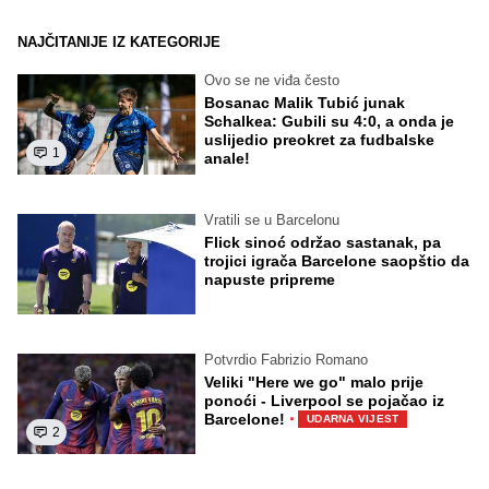
NAJČITANIJE IZ KATEGORIJE
Ovo se ne viđa često
Bosanac Malik Tubić junak
Schalkea: Gubili su 4:0, a onda je
uslijedio preokret za fudbalske
1
anale!
Vratili se u Barcelonu
Flick sinoć održao sastanak, pa
trojici igrača Barcelone saopštio da
napuste pripreme
Potvrdio Fabrizio Romano
Veliki "Here we go" malo prije
ponoći - Liverpool se pojačao iz
·
Barcelone!
UDARNA VIJEST
2