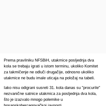
Prema pravilniku NFSBiH, utakmice posljednja dva
kola se trebaju igrati u istom terminu, ukoliko Komitet
za takmičenje ne odluči drugačije, odnosno ukoliko
utakmice ne budu imale uticaja na položaj na tabeli.
Iako nisu odigrani susreti 31. kola danas su "procurile"
nezvanične satnice utakmica za posljednja dva kola,
što je izazvalo mnogo polemike u
bosanskohercegovačkoj javnosti.