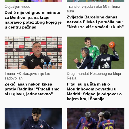
Objavljen video
Transfer vrijedan oko 50 miliona
eura
Dedić nije odigrao ni minute
Zvijezda Barcelone danas
za Benficu, pa na kraju
nazvala Flicka i poručila mu:
napravio potez zbog kojeg je
"Neću se više vraćati u klub"
u centru pažnje!
Trener FK Sarajevo nije bio
Drugi mandat Posebnog na klupi
zadovoljan
Reala
Zekić jasan nakon kiksa
Pitali su ga šta misli o
protiv Radnika! "Pucali smo
Mourinhovom povratku u
si u glavu, jednostavno"
Madrid: Stigao je odgovor o
kojem bruji Španija