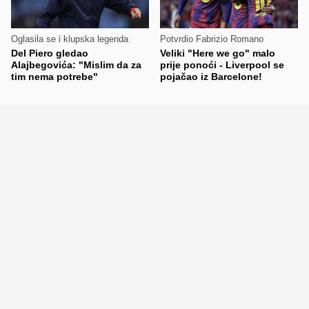
Oglasila se i klupska legenda
Potvrdio Fabrizio Romano
Del Piero gledao
Veliki "Here we go" malo
Alajbegovića: "Mislim da za
prije ponoći - Liverpool se
tim nema potrebe"
pojačao iz Barcelone!