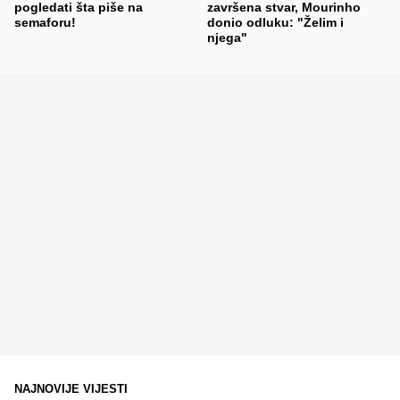
pogledati šta piše na
završena stvar, Mourinho
semaforu!
donio odluku: "Želim i
njega"
NAJNOVIJE VIJESTI