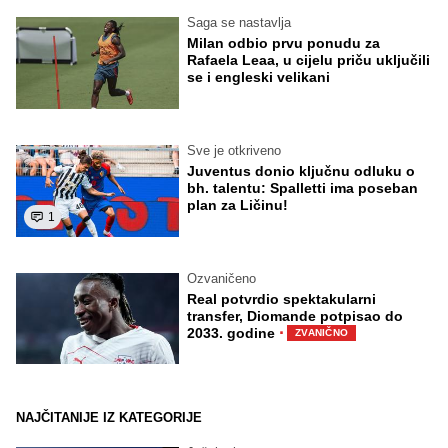
Saga se nastavlja
Milan odbio prvu ponudu za
Rafaela Leaa, u cijelu priču uključili
se i engleski velikani
Sve je otkriveno
Juventus donio ključnu odluku o
bh. talentu: Spalletti ima poseban
plan za Ličinu!
1
Ozvaničeno
Real potvrdio spektakularni
transfer, Diomande potpisao do
·
2033. godine
ZVANIČNO
NAJČITANIJE IZ KATEGORIJE