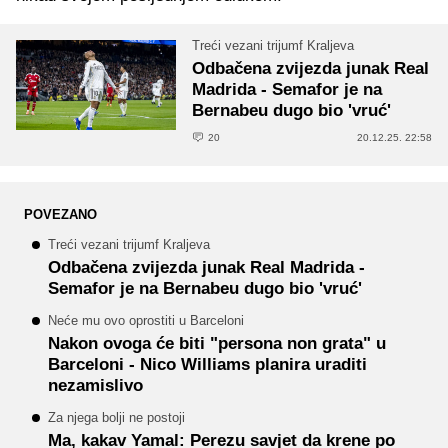
Treći vezani trijumf Kraljeva
Odbačena zvijezda junak Real
Madrida - Semafor je na
Bernabeu dugo bio 'vruć'
20
20.12.25. 22:58
POVEZANO
Treći vezani trijumf Kraljeva
Odbačena zvijezda junak Real Madrida -
Semafor je na Bernabeu dugo bio 'vruć'
Neće mu ovo oprostiti u Barceloni
Nakon ovoga će biti "persona non grata" u
Barceloni - Nico Williams planira uraditi
nezamislivo
Za njega bolji ne postoji
Ma, kakav Yamal: Perezu savjet da krene po