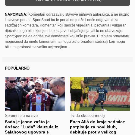
NAPOMENA:
Komentari odražavaju stavove njihovih autora/ica, a ne nužno
i stavove portala SportSport.ba te portal ne može i neće odgovarati za
sadržaj tih kometara. Komentari koji sadrže vrijeđanja, psovanja i vulgaran
riječnik mogu biti uklonjeni bez najave i objašnjenja, ali to ne obavezuje
SportSport.ba da obriše sve komentare koji krše pravila. Čitanjem prihvatate
mogućnost da među komentarima mogu biti pronađeni sadržaji koji mogu
biti u suprotnosti sa vašim uvjerenjima.
POPULARNO
Spremni su na sve
Tvrde škotski mediji
Sada je jasno zašto je
Enes Alić do kraja sedmice
došao: "Luda" klauzula iz
potpisuje za novi klub,
Salahovog ugovora s
debituje protiv velikog