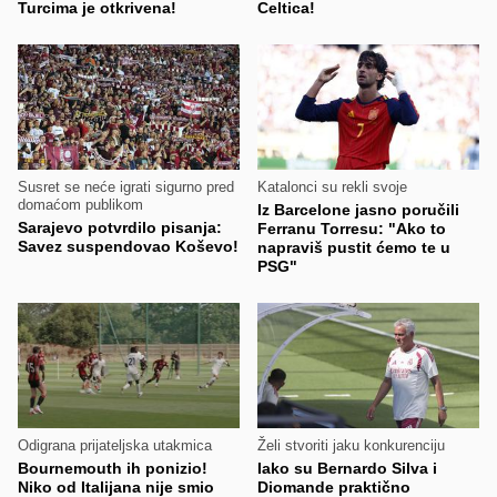
Turcima je otkrivena!
Celtica!
Susret se neće igrati sigurno pred
Katalonci su rekli svoje
domaćom publikom
Iz Barcelone jasno poručili
Sarajevo potvrdilo pisanja:
Ferranu Torresu: "Ako to
Savez suspendovao Koševo!
napraviš pustit ćemo te u
PSG"
Odigrana prijateljska utakmica
Želi stvoriti jaku konkurenciju
Bournemouth ih ponizio!
Iako su Bernardo Silva i
Niko od Italijana nije smio
Diomande praktično