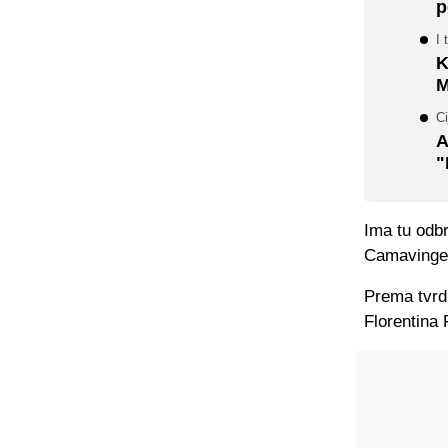
p
I 
K
M
Ci
A
"
Ima tu odb
Camavinge, 
Prema tvrd
Florentina