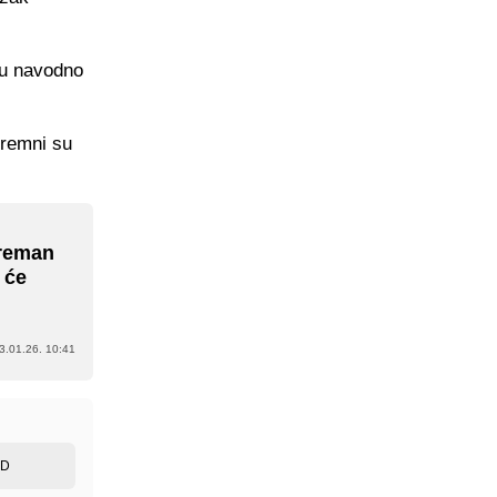
su navodno
premni su
preman
t će
3.01.26. 10:41
ED