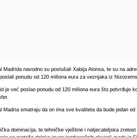
l Madrida navodno su poslušali Xabija Alonsa, te su na adr
 poslali ponudu od 120 miliona eura za veznjaka iz Nizozem
d je već poslao ponudu od 120 miliona eura što potvrđuje kol
fer.
al Madria smatraju da on ima sve kvaliteta da bude jedan od
ička dominacija, te tehničke vještine i natjecateljska zrelos