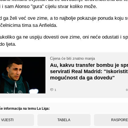
i i sam Alonso "gura" cijelu stvar koliko može.
d ga želi već ove zime, a to najbolje pokazuje ponuda koju 
 čelnicima tima sa Anfielda.
 ukoliko ga ne uspiju dovesti ove zime, oni neće odustati i s
do ljeta.
Cijena će biti znatno manja
Au, kakvu transfer bombu je s
servirati Real Madrid: "Iskoristi
mogućnost da ga dovedu"
1
0
še informacija na temu La Liga:
VIJESTI
TABELA
RASPOR