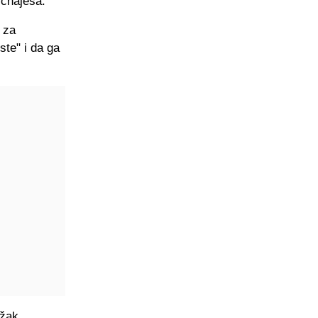
ichajesa.
 za
ste" i da ga
ežak