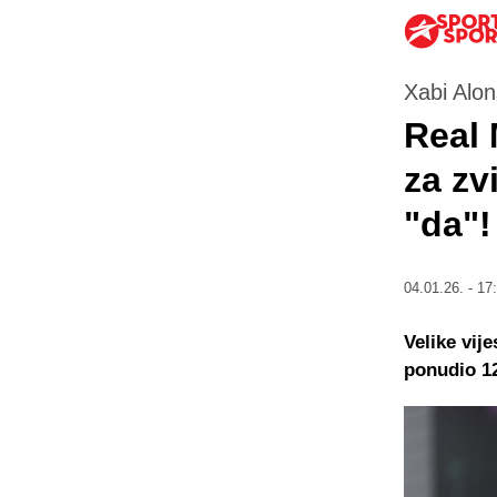
Xabi Alon
Real 
za zv
"da"!
04.01.26. - 17
Velike vij
ponudio 12