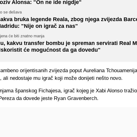
oziv Alonsa: "On ne ide nigdje"
to se dešava
akva bruka legende Reala, zbog njega zvijezda Barce
adridu: "Nije on igrač za nas"
jena će biti znatno manja
u, kakvu transfer bombu je spreman servirati Real M
Iskoristit će mogućnost da ga dovedu"
rambeno orijentisanih zvijezda poput Aureliana Tchouamenija
ali nedostaje mu igrač koji može donijeti nešto novo.
njama španskog Fichajesa, igrač kojeg je Xabi Alonso tražio
 Pereza da dovede jeste Ryan Gravenberch.