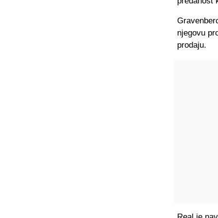
predanost k
Gravenberch
njegovu pro
prodaju.
Real je na