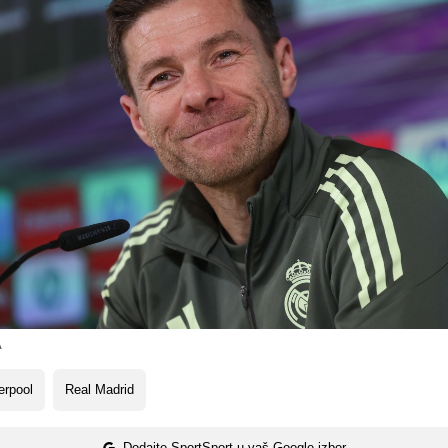
A
erpool
Real Madrid
Dodajte SportSport u vaš Google izbor