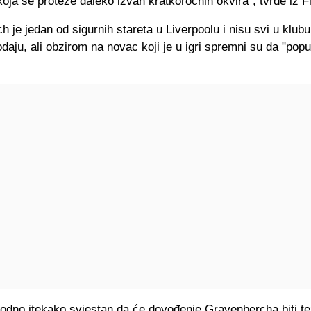
oja se proteže daleko izvan kratkoročnih okvira", tvrde iz F
 je jedan od sigurnih stareta u Liverpoolu i nisu svi u klubu
daju, ali obzirom na novac koji je u igri spremni su da "popu
vodno itekako svjestan da će dovođenje Gravenbercha biti t