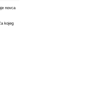
nje novca
ča kojeg