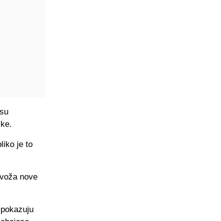
esu
ske.
iko je to
 voža nove
t pokazuju