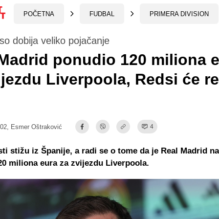
POČETNA
FUDBAL
PRIMERA DIVISION
so dobija veliko pojačanje
Madrid ponudio 120 miliona 
ijezdu Liverpoola, Redsi će re
:02,
Esmer Oštraković
4
esti stižu iz Španije, a radi se o tome da je Real Madrid 
0 miliona eura za zvijezdu Liverpoola.