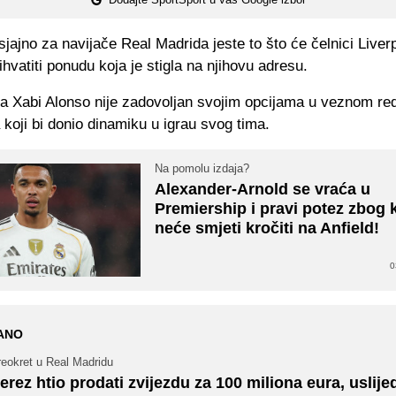
sjajno za navijače Real Madrida jeste to što će čelnici Liver
hvatiti ponudu koja je stigla na njihovu adresu.
da Xabi Alonso nije zadovoljan svojim opcijama u veznom red
a koji bi donio dinamiku u igrau svog tima.
Na pomolu izdaja?
Alexander-Arnold se vraća u
Premiership i pravi potez zbog 
neće smjeti kročiti na Anfield!
0
ANO
reokret u Real Madridu
erez htio prodati zvijezdu za 100 miliona eura, uslije