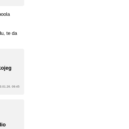
poola
u, te da
kojeg
3.01.26. 09:45
dio