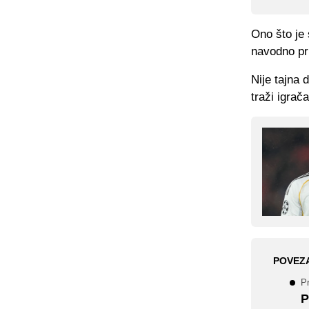
Ono što je 
navodno pri
Nije tajna 
traži igrač
POVEZ
P
P