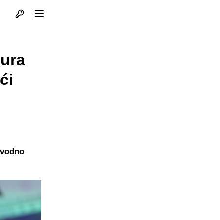
Otvori profil
Otvori meni
eura
ći
navodno