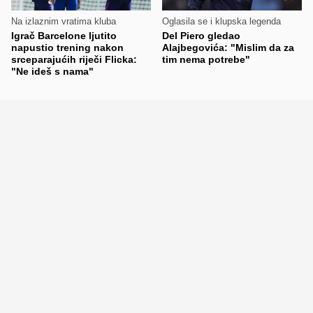
Na izlaznim vratima kluba
Oglasila se i klupska legenda
Igrač Barcelone ljutito
Del Piero gledao
napustio trening nakon
Alajbegovića: "Mislim da za
srceparajućih riječi Flicka:
tim nema potrebe"
"Ne ideš s nama"