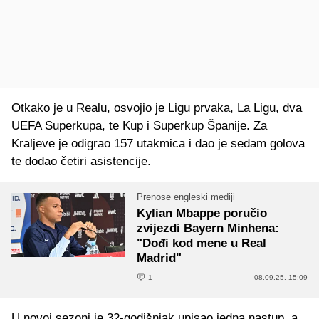
Otkako je u Realu, osvojio je Ligu prvaka, La Ligu, dva
UEFA Superkupa, te Kup i Superkup Španije. Za
Kraljeve je odigrao 157 utakmica i dao je sedam golova
te dodao četiri asistencije.
Prenose engleski mediji
Kylian Mbappe poručio
zvijezdi Bayern Minhena:
"Dođi kod mene u Real
Madrid"
1
08.09.25. 15:09
U novoj sezoni je 32-godišnjak upisao jedna nastup, a