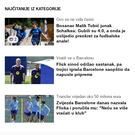
NAJČITANIJE IZ KATEGORIJE
Ovo se ne viđa često
Bosanac Malik Tubić junak
Schalkea: Gubili su 4:0, a onda je
uslijedio preokret za fudbalske
2
anale!
Vratili se u Barcelonu
Flick sinoć održao sastanak, pa
trojici igrača Barcelone saopštio da
napuste pripreme
Transfer vrijedan oko 50 miliona eura
Zvijezda Barcelone danas nazvala
Flicka i poručila mu: "Neću se više
vraćati u klub"