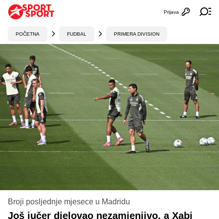
Prijava
Otvori profi
Ot
POČETNA
FUDBAL
PRIMERA DIVISION
Broji posljednje mjesece u Madridu
Još jučer djelovao nezamjenjivo, a Xabi