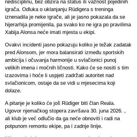
nedisciplinu, bez obzira na status ili važnost pojedinih
igrača. Odluka o uklanjanju Rüdigera s treninga
iznenadila je neke igrače, ali je jasno pokazala da se
hijerarhija promijenila, pa svako ko ne igra po pravilima
Xabija Alonsa neće imati mjesta u ekipi.
Ovakvi incidenti jasno pokazuju koliko je težak zadatak
pred Alonsom, jer mora balansirati između sportskih
ambicija i očuvanja harmonije u svlačionici punoj
velikih imena i moćnih ličnosti. Kako će se nositi s tim
izazovima i hoće li uspjeti zadržati autoritet nad
svlačionicom, ostaje da se vidi u mjesecima koji
dolaze.
A pitanje je koliko će još Rüdiger biti član Reala.
Ugovor njemačkog stopera završava 30. juna 2026. ,
ali klub je već odlučio da ga neće obnoviti i radi na
potpunom remontu ekipe, pa i zadnje linije.