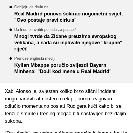
Odbijaju da dođu na...
Real Madrid ponovo šokirao nogometni svijet:
"Ovo postaje pravi cirkus"
Da li će prihvatiti ponudu za posao?
Mnogi tvrde da Zidane preuzima evropskog
velikana, a sada su isplivale njegove "krupne"
riječi!
Prenose engleski mediji
Kylian Mbappe poručio zvijezdi Bayern
Minhena: "Dođi kod mene u Real Madrid"
Xabi Alonso je, svjestan koliko brzo slični incidenti
mogu narušiti atmosferu u ekipi, burno reagovao i
odlučio momentalno poslati Rüdigera kući kako bi se
tenzije smirile i trening mogao biti nastavljen bez daljih
sukoba.