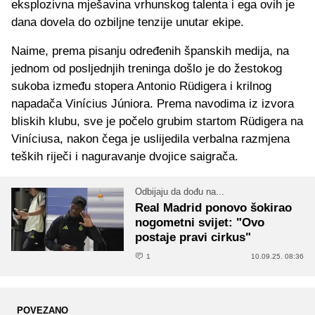
eksplozivna mješavina vrhunskog talenta i ega ovih je
dana dovela do ozbiljne tenzije unutar ekipe.
Naime, prema pisanju određenih španskih medija, na
jednom od posljednjih treninga došlo je do žestokog
sukoba između stopera Antonio Rüdigera i krilnog
napadača Vinícius Júniora. Prema navodima iz izvora
bliskih klubu, sve je počelo grubim startom Rüdigera na
Viníciusa, nakon čega je uslijedila verbalna razmjena
teških riječi i naguravanje dvojice saigrača.
Odbijaju da dođu na...
Real Madrid ponovo šokirao
nogometni svijet: "Ovo
postaje pravi cirkus"
1
10.09.25. 08:36
POVEZANO