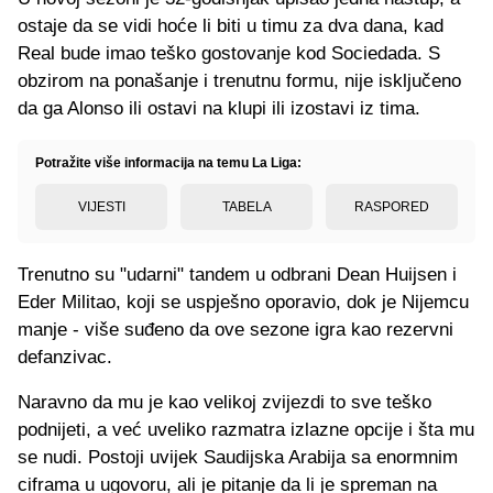
ostaje da se vidi hoće li biti u timu za dva dana, kad
Real bude imao teško gostovanje kod Sociedada. S
obzirom na ponašanje i trenutnu formu, nije isključeno
da ga Alonso ili ostavi na klupi ili izostavi iz tima.
Potražite više informacija na temu La Liga:
VIJESTI
TABELA
RASPORED
Trenutno su "udarni" tandem u odbrani Dean Huijsen i
Eder Militao, koji se uspješno oporavio, dok je Nijemcu
manje - više suđeno da ove sezone igra kao rezervni
defanzivac.
Naravno da mu je kao velikoj zvijezdi to sve teško
podnijeti, a već uveliko razmatra izlazne opcije i šta mu
se nudi. Postoji uvijek Saudijska Arabija sa enormnim
ciframa u ugovoru, ali je pitanje da li je spreman na