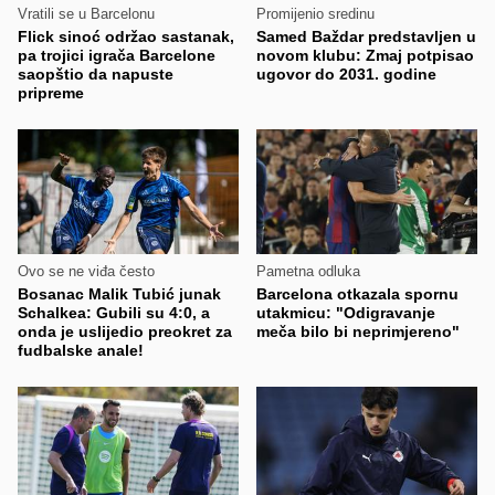
Vratili se u Barcelonu
Promijenio sredinu
Flick sinoć održao sastanak,
Samed Baždar predstavljen u
pa trojici igrača Barcelone
novom klubu: Zmaj potpisao
saopštio da napuste
ugovor do 2031. godine
pripreme
Ovo se ne viđa često
Pametna odluka
Bosanac Malik Tubić junak
Barcelona otkazala spornu
Schalkea: Gubili su 4:0, a
utakmicu: "Odigravanje
onda je uslijedio preokret za
meča bilo bi neprimjereno"
fudbalske anale!