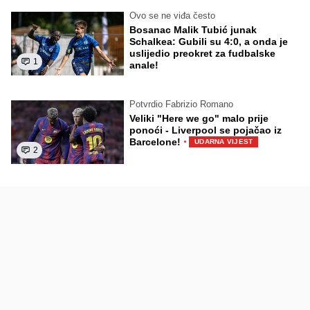
Ovo se ne viđa često
Bosanac Malik Tubić junak
Schalkea: Gubili su 4:0, a onda je
uslijedio preokret za fudbalske
1
anale!
Potvrdio Fabrizio Romano
Veliki "Here we go" malo prije
ponoći - Liverpool se pojačao iz
·
Barcelone!
UDARNA VIJEST
2