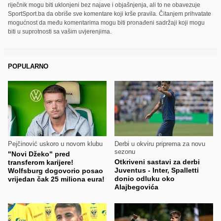
riječnik mogu biti uklonjeni bez najave i objašnjenja, ali to ne obavezuje
SportSport.ba da obriše sve komentare koji krše pravila. Čitanjem prihvatate
mogućnost da među komentarima mogu biti pronađeni sadržaji koji mogu
biti u suprotnosti sa vašim uvjerenjima.
POPULARNO
Pejčinović uskoro u novom klubu
Derbi u okviru priprema za novu
sezonu
"Novi Džeko" pred
Otkriveni sastavi za derbi
transferom karijere!
Juventus - Inter, Spalletti
Wolfsburg dogovorio posao
donio odluku oko
vrijedan čak 25 miliona eura!
Alajbegovića