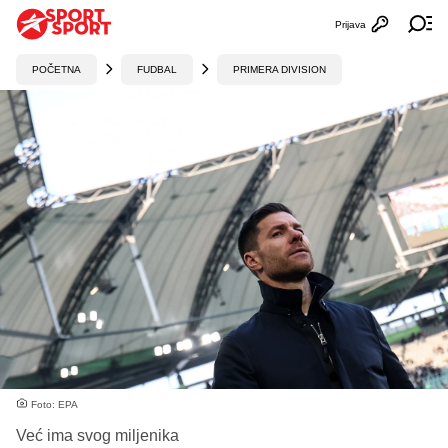
Prijava
Otvori profi
Ot
POČETNA
FUDBAL
PRIMERA DIVISION
Foto: EPA
Već ima svog miljenika