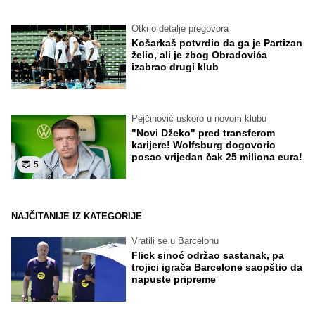
Otkrio detalje pregovora
Košarkaš potvrdio da ga je Partizan
želio, ali je zbog Obradovića
izabrao drugi klub
Pejčinović uskoro u novom klubu
"Novi Džeko" pred transferom
karijere! Wolfsburg dogovorio
posao vrijedan čak 25 miliona eura!
5
NAJČITANIJE IZ KATEGORIJE
Vratili se u Barcelonu
Flick sinoć održao sastanak, pa
trojici igrača Barcelone saopštio da
napuste pripreme