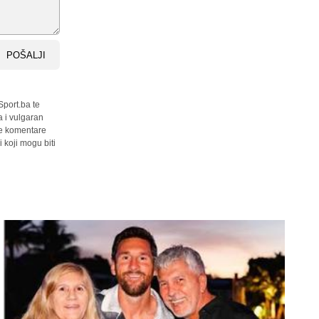
POŠALJI
Sport.ba te
a i vulgaran
sve komentare
 koji mogu biti