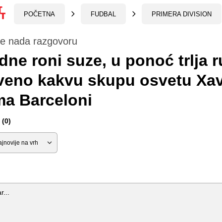
POČETNA
FUDBAL
PRIMERA DIVISION
se nada razgovoru
ne roni suze, u ponoć trlja r
veno kakvu skupu osvetu Xav
ma Barceloni
(0)