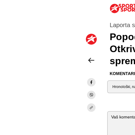
Laporta 
Popod
Otkri
spre
KOMENTARI 
Sortiraj
Komentar