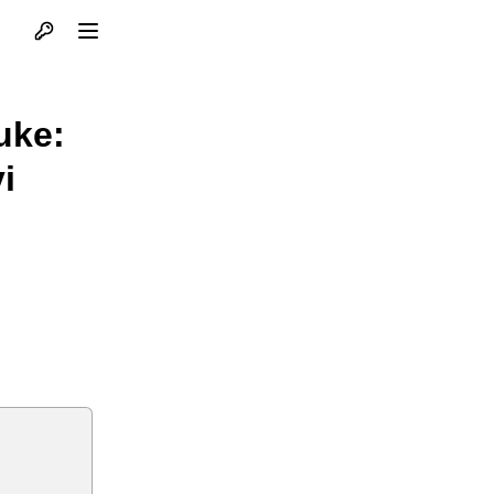
Otvori profil
Otvori meni
uke:
i