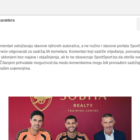
araktera
mentari odražavaju stavove njihovih autora/ica, a ne nužno i stavove portala Sport
 neće odgovarati za sadržaj tih kometara. Komentari koji sadrže vrijeđanja, psovanj
i uklonjeni bez najave i objašnjenja, ali to ne obavezuje SportSport.ba da obriše 
a. Čitanjem prihvatate mogućnost da među komentarima mogu biti pronađeni sadržaji
 vašim uvjerenjima.