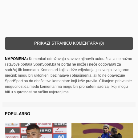
PRIKAŽI STRANICU KOMENTARA (0)
NAPOMENA:
Komentari odražavaju stavove njihovih autora/ica, a ne nužno
i stavove portala SportSport.ba te portal ne može i neće odgovarati za
sadržaj tih kometara. Komentari koji sadrže vrijeđanja, psovanja i vulgaran
riječnik mogu biti uklonjeni bez najave i objašnjenja, ali to ne obavezuje
SportSport.ba da obriše sve komentare koji krše pravila. Čitanjem prihvatate
mogućnost da među komentarima mogu biti pronađeni sadržaji koji mogu
biti u suprotnosti sa vašim uvjerenjima.
POPULARNO