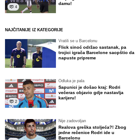
damu!
4
NAJČITANIJE IZ KATEGORIJE
Vratili se u Barcelonu
Flick sinoć održao sastanak, pa
trojici igrača Barcelone saopštio da
napuste pripreme
Odluka je pala
Sapunici je došao kraj: Rodri
večeras objavio gdje nastavlja
karijeru!
2
Nije zadovoljan
Realova greška stoljeća?! Zbog
jedne rečenice Rodri ide u
Barcelonu