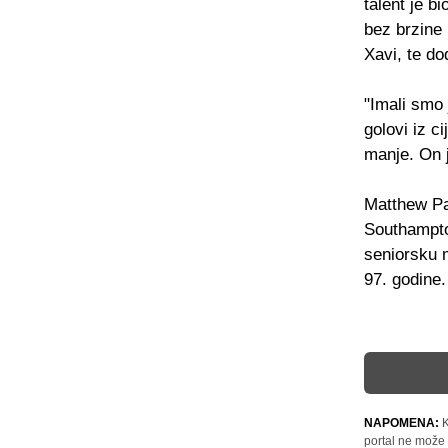
talent je b
bez brzine 
Xavi, te do
"Imali smo 
golovi iz c
manje. On j
Matthew Pau
Southampton
seniorsku 
97. godine.
NAPOMENA:
K
portal ne može 