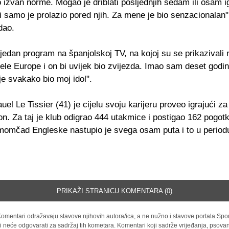
io izvan norme. Mogao je driblati posljednjih sedam ili osam ig
i samo je prolazio pored njih. Za mene je bio senzacionalan"
dao.
jedan program na španjolskoj TV, na kojoj su se prikazivali n
ijele Europe i on bi uvijek bio zvijezda. Imao sam deset godina
e svakako bio moj idol".
el Le Tissier (41) je cijelu svoju karijeru proveo igrajući za
. Za taj je klub odigrao 444 utakmice i postigao 162 pogot
momčad Engleske nastupio je svega osam puta i to u period
PRIKAŽI STRANICU KOMENTARA (0)
omentari odražavaju stavove njihovih autora/ica, a ne nužno i stavove portala Spor
i neće odgovarati za sadržaj tih kometara. Komentari koji sadrže vrijeđanja, psovan