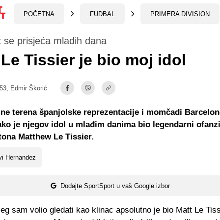
POČETNA
FUDBAL
PRIMERA DIVISION
 se prisjeća mladih dana
 Le Tissier je bio moj idol
:53,
Edmir Škorić
ine terena španjolske reprezentacije i momčadi Barcelon
ako je njegov idol u mlađim danima bio legendarni ofanz
ona Matthew Le Tissier.
vi Hernandez
Dodajte SportSport u vaš Google izbor
eg sam volio gledati kao klinac apsolutno je bio Matt Le Tis