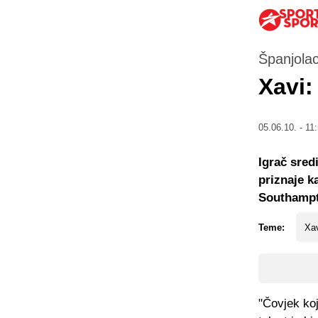
Španjolac
Xavi:
05.06.10. - 11
Igrač sred
priznaje k
Southampt
Teme:
Xa
"Čovjek koj