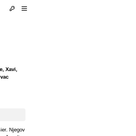
Otvori profil
Otvori meni
e, Xavi,
ivac
sier. Njegov