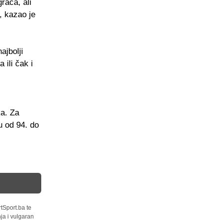
rača, ali
, kazao je
ajbolji
 ili čak i
ka. Za
u od 94. do
tSport.ba te
ja i vulgaran