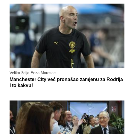
Velika želja Enza Maresce
Manchester City već pronašao zamjenu za Rodrija
i to kakvu!