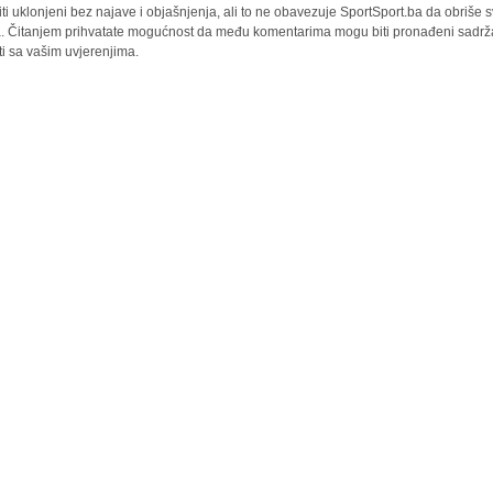
iti uklonjeni bez najave i objašnjenja, ali to ne obavezuje SportSport.ba da obriše
la. Čitanjem prihvatate mogućnost da među komentarima mogu biti pronađeni sadrža
ti sa vašim uvjerenjima.