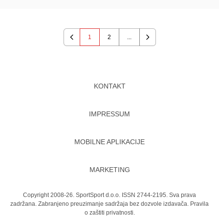
1
2
...
Previous
Next
KONTAKT
IMPRESSUM
MOBILNE APLIKACIJE
MARKETING
Copyright 2008-26. SportSport d.o.o. ISSN 2744-2195. Sva prava
zadržana. Zabranjeno preuzimanje sadržaja bez dozvole izdavača.
Pravila
o zaštiti privatnosti.