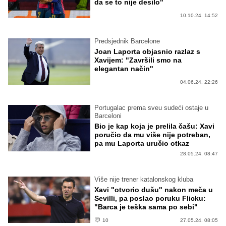
da se to nije desilo"
10.10.24. 14:52
Predsjednik Barcelone
Joan Laporta objasnio razlaz s
Xavijem: "Završili smo na
elegantan način"
04.06.24. 22:26
Portugalac prema sveu sudeći ostaje u
Barceloni
Bio je kap koja je prelila čašu: Xavi
poručio da mu više nije potreban,
pa mu Laporta uručio otkaz
28.05.24. 08:47
Više nije trener katalonskog kluba
Xavi "otvorio dušu" nakon meča u
Sevilli, pa poslao poruku Flicku:
"Barca je teška sama po sebi"
10
27.05.24. 08:05