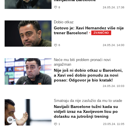
8
24.05.24. 17:36
Dobio otkaz
Gotovo je: Xavi Hernandez više nije
·
trener Barcelone!
ZVANIČNO
6
24.05.24. 14:00
Neće mu biti problem pronaći novi
angažman
Nije još ni dobio otkaz u Barceloni,
a Xavi već dobio ponudu za novi
posao: Odgovor je bio kratak!
24.05.24. 10:03
Smatraju da nije zaslužio da mu to urade
Navijači Barcelone tužni kada su
vidjeli izraz na Xavijevom licu po
dolasku na jutrošnji trening
1
23.05.24. 11:05