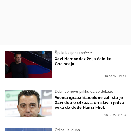
Špekulacije su počele
Xavi Hernandez želja čelnika
Chelseaja
26.05.24. 13:21
Dobit će novu priliku da se dokaže
Većina igrača Barcelone žali što je
Xavi dobio otkaz, a on slavi i jedva
čeka da dođe Hansi Flick
26.05.24. 07:59
Odlazi iz kluba