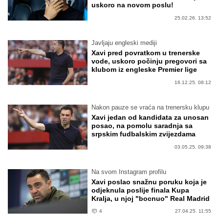
uskoro na novom poslu!
25.02.26. 13:52
Javljaju engleski mediji
Xavi pred povratkom u trenerske
vode, uskoro počinju pregovori sa
klubom iz engleske Premier lige
16.12.25. 08:12
Nakon pauze se vraća na trenersku klupu
Xavi jedan od kandidata za unosan
posao, na pomolu saradnja sa
srpskim fudbalskim zvijezdama
03.05.25. 09:38
Na svom Instagram profilu
Xavi poslao snažnu poruku koja je
odjeknula poslije finala Kupa
Kralja, u njoj "bocnuo" Real Madrid
4
27.04.25. 11:55