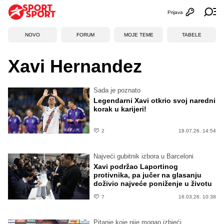
Prijava
Otvori profi
Ot
NOVO
FORUM
MOJE TEME
TABELE
Xavi Hernandez
Sada je poznato
Legendarni Xavi otkrio svoj naredni
korak u karijeri!
2
18.07.26. 14:54
Najveći gubitnik izbora u Barceloni
Xavi podržao Laportinog
protivnika, pa jučer na glasanju
doživio najveće poniženje u životu
7
16.03.26. 10:38
Pitanje koje nije mogao izbjeći