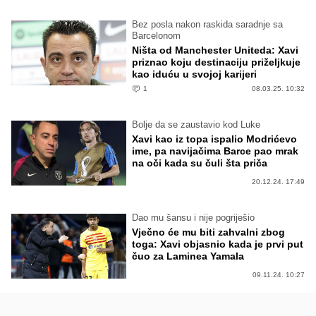
Bez posla nakon raskida saradnje sa
Barcelonom
Ništa od Manchester Uniteda: Xavi
priznao koju destinaciju priželjkuje
kao iduću u svojoj karijeri
1
08.03.25. 10:32
Bolje da se zaustavio kod Luke
Xavi kao iz topa ispalio Modrićevo
ime, pa navijačima Barce pao mrak
na oči kada su čuli šta priča
20.12.24. 17:49
Dao mu šansu i nije pogriješio
Vječno će mu biti zahvalni zbog
toga: Xavi objasnio kada je prvi put
čuo za Laminea Yamala
09.11.24. 10:27