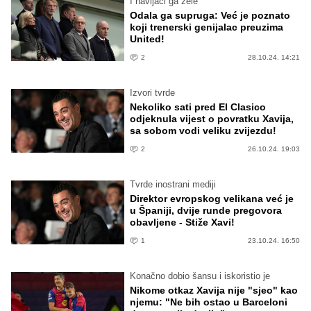
I navijači ga žele
Odala ga supruga: Već je poznato
koji trenerski genijalac preuzima
United!
2
28.10.24. 14:21
Izvori tvrde
Nekoliko sati pred El Clasico
odjeknula vijest o povratku Xavija,
sa sobom vodi veliku zvijezdu!
2
26.10.24. 19:03
Tvrde inostrani mediji
Direktor evropskog velikana već je
u Španiji, dvije runde pregovora
obavljene - Stiže Xavi!
1
23.10.24. 16:50
Konačno dobio šansu i iskoristio je
Nikome otkaz Xavija nije "sjeo" kao
njemu: "Ne bih ostao u Barceloni