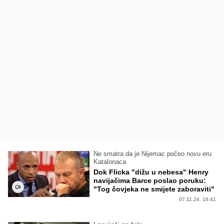
Ne smatra da je Nijemac počeo novu eru
Katalonaca
Dok Flicka "dižu u nebesa" Henry
navijačima Barce poslao poruku:
"Tog čovjeka ne smijete zaboraviti"
07.11.24. 16:41