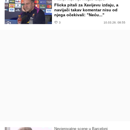
Flicka pitali za Xavijevu izdaju, a
navijači takav komentar nisu od
njega očekivali: "Neću..."
3
10.03.26. 08:55
Nevjerovatne scene u Barceloni