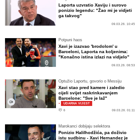
Laporta uzvratio Xaviju i surovo
ponizio legendu: "Žao mi je vidjeti
ga takvog"
09.03.26. 10:45
Potpuni haos
Xavi je izazvao 'brodolom' u
Barceloni, Laporta na koljenima:
"Konačno istina izlazi na vidjelo"
09.03.26. 08:53
Optužio Laportu, govorio o Messiju
Xavi stao pred kamere i zaledio
cijeli svijet raskrinkavanjem
Barcelone: "Sve je laž"
·
UDARNA VIJEST
6
09.03.26. 01:11
Marokanci dobijaju selektora
Ponizio Halilhodžića, pa doživio
istu sudbinu - Xavi Hernandez je