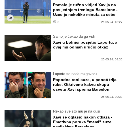
Pomalo je tužno vidjeti Xavija na
posljednjem treningu Barcelone -
Uzeo je nekoliko minuta za sebe
3
25.05.24. 13:27
Samo je čekao da ga vidi
Xavi u bolnici posjetio Laportu, a
ovaj mu odmah uručio otkaz
25.05.24. 09:36
Laporta se nada razgovoru
Popodne roni suze, u ponoć trlja
ruke: Otkriveno kakvu skupu
osvetu Xavi sprema Barceloni
25.05.24. 00:33
Rekao sve što mu je na duši
Xavi se oglasio nakon otkaza -
Emotivna poruka "mami" suze
navijačima Barcelone