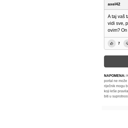
axel42
A taj vaš 
vidi sve, 
ovim? On i
7
NAPOMENA:
K
portal ne može 
riječnik mogu b
koji krše pravi
biti u suprotnos