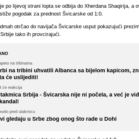
e po lijevoj strani lopta se odbija do Xherdana Shaqirija, a o
ostiže pogodak za prednost Švicarske od 1:0.
 odmah otrčao do navijača Švicarske usput pokazujući prezi
Srbije tako ih provcirajući.
ANO
apeto na tribinama
rbi na tribini uhvatili Albanca sa bijelom kapicom, zn
ta će uslijediti!
t će reakcija
takmica Srbija - Švicarska nije ni počela, a već je vi
kandal!
eselo pred utakmicu
vi gledaju u Srbe zbog onog što rade u Dohi