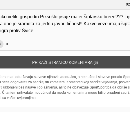
02
tako veliki gospodin Piksi što psuje mater šiptarsku breee??? Li
pa ono je sramota za jednu javnu ličnost!! Kakve veze imaju šipta
gra protiv Švice!
0
PRIKAŽI STRANICU KOMENTARA (6)
omentari odražavaju stavove njihovih autora/ica, a ne nužno i stavove portala Spor
i neće odgovarati za sadržaj tih kometara. Komentari koji sadrže vrijeđanja, psovan
iti uklonjeni bez najave i objašnjenja, ali to ne obavezuje SportSport.ba da obriše
la. Čitanjem prihvatate mogućnost da među komentarima mogu biti pronađeni sadrža
ti sa vašim uvjerenjima.