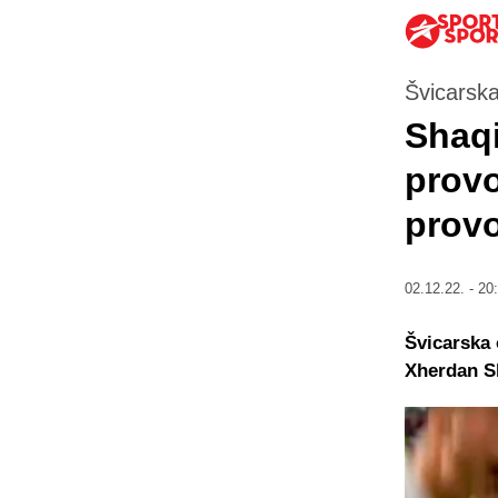
Švicarska
Shaqi
provo
provo
02.12.22. - 20
Švicarska 
Xherdan Sh