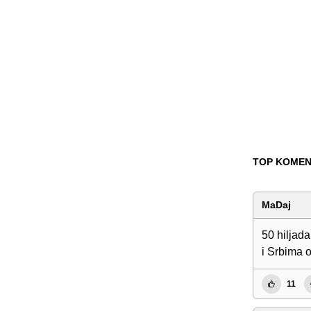
TOP KOMEN
MaDaj
50 hiljad
i Srbima 
11