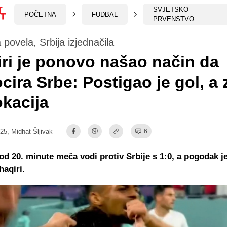
SVJETSKO
POČETNA
FUDBAL
PRVENSTVO
 povela, Srbija izjednačila
ri je ponovo našao način da
cira Srbe: Postigao je gol, a 
kacija
:25,
Midhat Šljivak
6
od 20. minute meča vodi protiv Srbije s 1:0, a pogodak j
aqiri.