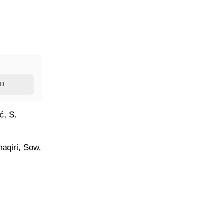
ED
ć, S.
aqiri, Sow,