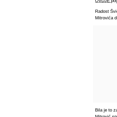
OVDJE
po
Radost Švic
Mitrovića d
Bila je to 
Mitrović s