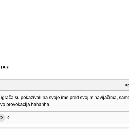
TARI
02
a igrača su pokazivali na svoje ime pred svojim navijačima, sam
ovo provokacija hahahha
0