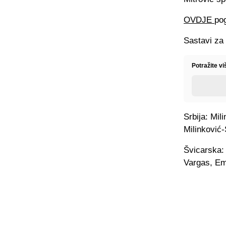
OVDJE
pog
Sastavi za 
Potražite v
Srbija: Mil
Milinković-
Švicarska: 
Vargas, Em