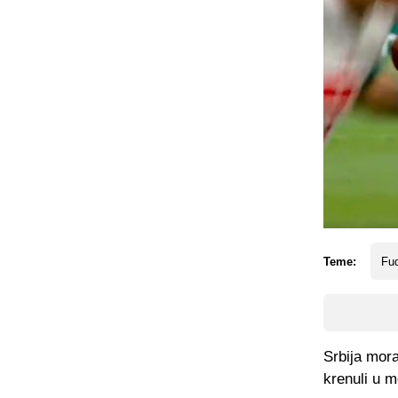
Teme:
Fud
Srbija mora
krenuli u m