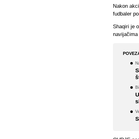
Nakon akcij
fudbaler p
Shaqiri je
navijačima 
POVEZ
N
S
š
Bi
U
s
V
S