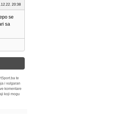
.12.22. 20:38
jepo se
ri sa
tSport.ba te
ja i vulgaran
 sve komentare
ji koji mogu