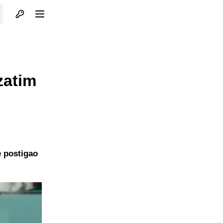
Otvori profil
Otvori meni
zatim
e postigao