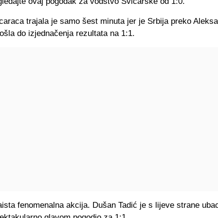
gledajte ovaj pogodak za vodstvo Švicarske od 1:0.
araca trajala je samo šest minuta jer je Srbija preko Aleks
ošla do izjednačenja rezultata na 1:1.
zaista fenomenalna akcija. Dušan Tadić je s lijeve strane ubac
pektakularno glavom pogodio za 1:1.