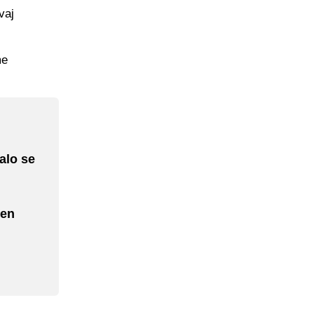
vaj
me
alo se
đen