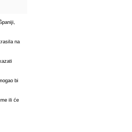
paniji,
krasila na
kazati
 mogao bi
rme ili će