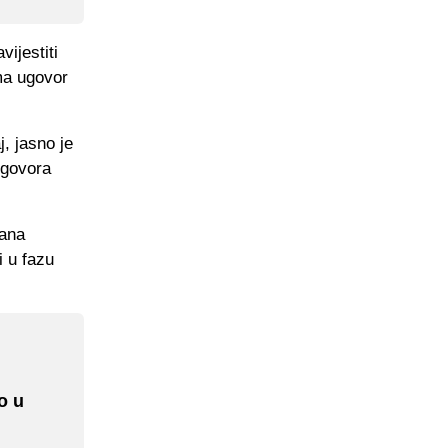
vijestiti
ma ugovor
j, jasno je
egovora
tana
 u fazu
o u