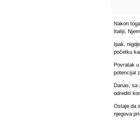
Nakon toga 
Italiji, Nje
Ipak, nigdje
početku kar
Povratak u 
potencijal 
Danas, sa 2
odrediti ko
Ostaje da s
njegova pri