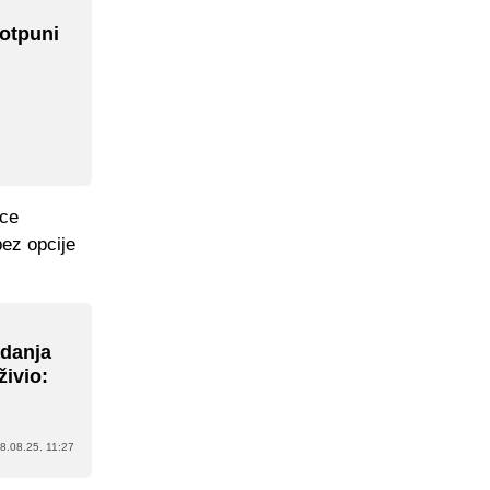
potpuni
nce
bez opcije
adanja
živio:
8.08.25. 11:27