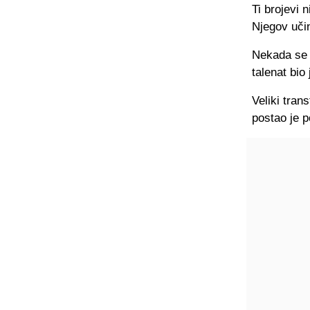
Ti brojevi 
Njegov učin
Nekada se č
talenat bio
Veliki tran
postao je p