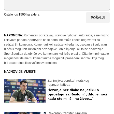
Ostalo još
1500
karaktera
POŠALJI
NAPOMENA:
Komentari odražavaju stavove njihovih autora/ica, a ne nužno
i stavove portala SportSport.ba te portal ne može i neće odgovarati za
sadržaj tih kometara. Komentari koji sadrže vrijeđanja, psovanja i vulgaran
riječnik mogu biti uklonjeni bez najave i objašnjenja, ali to ne obavezuje
SportSport.ba da obriše sve komentare koji krše pravila. Čitanjem prihvatate
mogućnost da među komentarima mogu biti pronađeni sadržaji koji mogu
biti u suprotnosti sa vašim uvjerenjima.
NAJNOVIJE VIJESTI
Zanimljiva poruka hrvatskog
reprezentativca
Hezonja bez dlake na jeziku o
oproštaju sa Realom: „Bilo je noći
kada ste mi išli na živce...“
Rekordan transfer Kraljeva