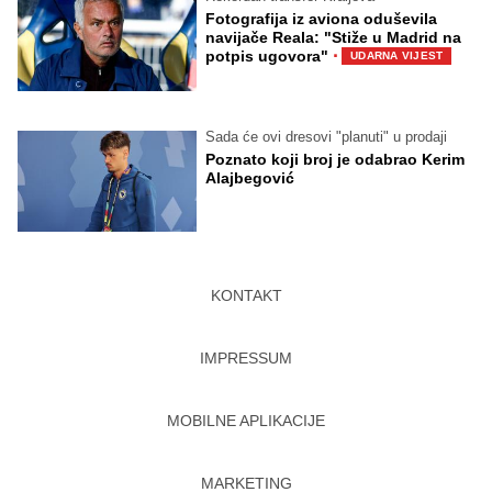
Fotografija iz aviona oduševila
navijače Reala: "Stiže u Madrid na
·
potpis ugovora"
UDARNA VIJEST
Sada će ovi dresovi "planuti" u prodaji
Poznato koji broj je odabrao Kerim
Alajbegović
KONTAKT
IMPRESSUM
MOBILNE APLIKACIJE
MARKETING