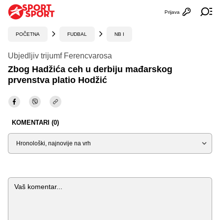
Prijava
Otvori profi
Ot
POČETNA
FUDBAL
NB I
Ubjedljiv trijumf Ferencvarosa
Zbog Hadžića ceh u derbiju mađarskog
prvenstva platio Hodžić
KOMENTARI (0)
Sortiraj
Komentar