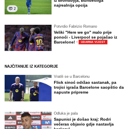
iz Brondbyja, Bundesliga
najrealnija opcija
2
Potvrdio Fabrizio Romano
Veliki "Here we go" malo prije
ponoći - Liverpool se pojačao iz
·
Barcelone!
UDARNA VIJEST
NAJČITANIJE IZ KATEGORIJE
Vratili se u Barcelonu
Flick sinoć održao sastanak, pa
trojici igrača Barcelone saopštio da
napuste pripreme
Odluka je pala
Sapunici je došao kraj: Rodri
večeras objavio gdje nastavlja