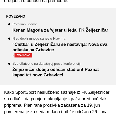
drugačija u odnosu na prethodne.
POVEZANO
Potpisan ugovor
Kenan Magoda za 'vjetar u leđa' FK Željezničar
Nisu dobili mnogo šanse u Plavima
"Čistka" u Željezničaru se nastavlja: Nova dva
odlaska sa Grbavice
·
ZVANIČNO
Sve otkriveno na današnjoj press-konferenciji
Željezničar dobija odličan stadion! Poznat
kapacitet nove Grbavice!
Kako SportSport neslužbeno saznaje iz FK Željezničar
su odlučili da pomjere okupljanje igrača pred početak
priprema. Planirana prozivka zakazana za 19. jun
pomjerena je za sedam dana i bit će održana 26. juna.