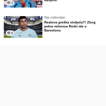
karijeru!
2
Nije zadovoljan
Realova greška stoljeća?! Zbog
jedne rečenice Rodri ide u
Barcelonu
6