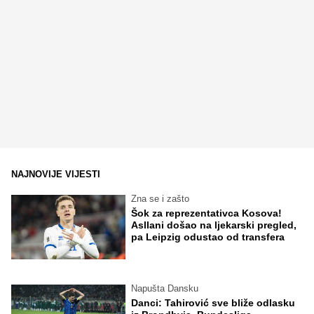
NAJNOVIJE VIJESTI
Zna se i zašto
Šok za reprezentativca Kosova!
Asllani došao na ljekarski pregled,
pa Leipzig odustao od transfera
Napušta Dansku
Danci: Tahirović sve bliže odlasku