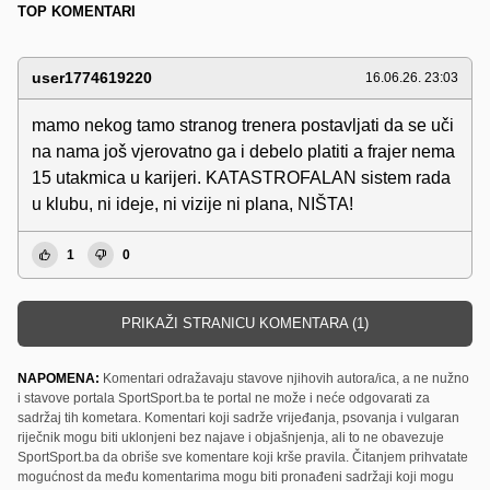
TOP KOMENTARI
user1774619220
16.06.26. 23:03
mamo nekog tamo stranog trenera postavljati da se uči
na nama još vjerovatno ga i debelo platiti a frajer nema
15 utakmica u karijeri. KATASTROFALAN sistem rada
u klubu, ni ideje, ni vizije ni plana, NIŠTA!
1
0
PRIKAŽI STRANICU KOMENTARA (1)
NAPOMENA:
Komentari odražavaju stavove njihovih autora/ica, a ne nužno
i stavove portala SportSport.ba te portal ne može i neće odgovarati za
sadržaj tih kometara. Komentari koji sadrže vrijeđanja, psovanja i vulgaran
riječnik mogu biti uklonjeni bez najave i objašnjenja, ali to ne obavezuje
SportSport.ba da obriše sve komentare koji krše pravila. Čitanjem prihvatate
mogućnost da među komentarima mogu biti pronađeni sadržaji koji mogu