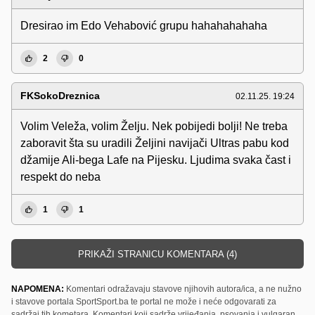
Dresirao im Edo Vehabović grupu hahahahahaha
2
0
FKSokoDreznica
02.11.25. 19:24
Volim Veleža, volim Želju. Nek pobijedi bolji! Ne treba
zaboravit šta su uradili Željini navijači Ultras pabu kod
džamije Ali-bega Lafe na Pijesku. Ljudima svaka čast i
respekt do neba
1
1
PRIKAŽI STRANICU KOMENTARA (4)
NAPOMENA:
Komentari odražavaju stavove njihovih autora/ica, a ne nužno
i stavove portala SportSport.ba te portal ne može i neće odgovarati za
sadržaj tih kometara. Komentari koji sadrže vrijeđanja, psovanja i vulgaran