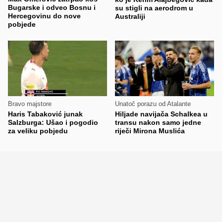
Bugarske i odveo Bosnu i
su stigli na aerodrom u
Hercegovinu do nove
Australiji
pobjede
Bravo majstore
Unatoč porazu od Atalante
Haris Tabaković junak
Hiljade navijača Schalkea u
Salzburga: Ušao i pogodio
transu nakon samo jedne
za veliku pobjedu
riječi Mirona Muslića