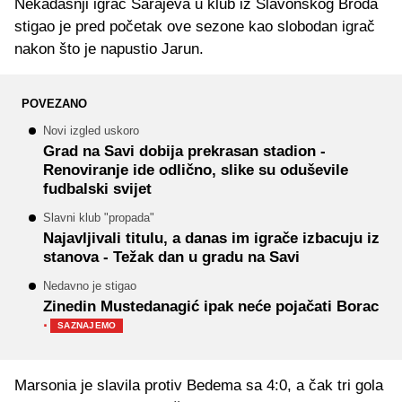
Nekadašnji igrač Sarajeva u klub iz Slavonskog Broda
stigao je pred početak ove sezone kao slobodan igrač
nakon što je napustio Jarun.
POVEZANO
Novi izgled uskoro
Grad na Savi dobija prekrasan stadion -
Renoviranje ide odlično, slike su oduševile
fudbalski svijet
Slavni klub "propada"
Najavljivali titulu, a danas im igrače izbacuju iz
stanova - Težak dan u gradu na Savi
Nedavno je stigao
Zinedin Mustedanagić ipak neće pojačati Borac
·
SAZNAJEMO
Marsonia je slavila protiv Bedema sa 4:0, a čak tri gola