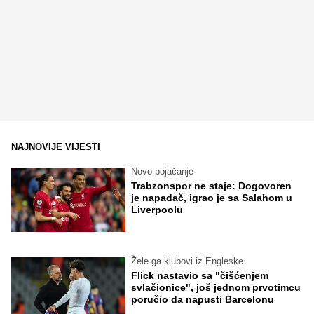
NAJNOVIJE VIJESTI
Novo pojačanje
Trabzonspor ne staje: Dogovoren
je napadač, igrao je sa Salahom u
Liverpoolu
Žele ga klubovi iz Engleske
Flick nastavio sa "čišćenjem
svlačionice", još jednom prvotimcu
poručio da napusti Barcelonu