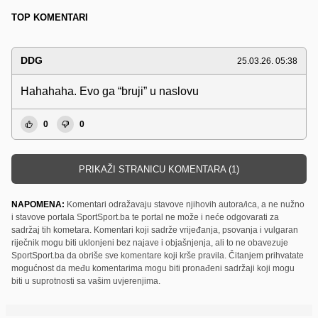
TOP KOMENTARI
DDG
25.03.26. 05:38
Hahahaha. Evo ga “bruji” u naslovu
0
0
PRIKAŽI STRANICU KOMENTARA (1)
NAPOMENA:
Komentari odražavaju stavove njihovih autora/ica, a ne nužno
i stavove portala SportSport.ba te portal ne može i neće odgovarati za
sadržaj tih kometara. Komentari koji sadrže vrijeđanja, psovanja i vulgaran
riječnik mogu biti uklonjeni bez najave i objašnjenja, ali to ne obavezuje
SportSport.ba da obriše sve komentare koji krše pravila. Čitanjem prihvatate
mogućnost da među komentarima mogu biti pronađeni sadržaji koji mogu
biti u suprotnosti sa vašim uvjerenjima.