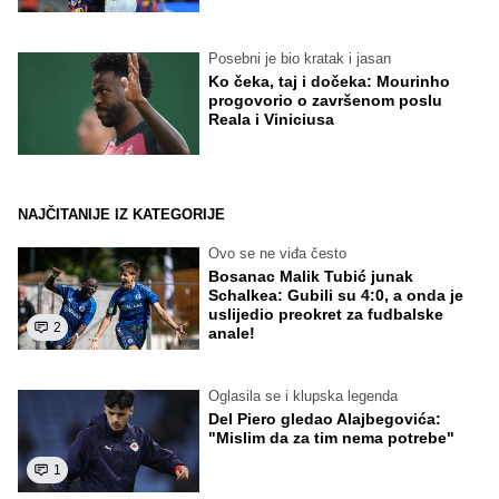
Posebni je bio kratak i jasan
Ko čeka, taj i dočeka: Mourinho
progovorio o završenom poslu
Reala i Viniciusa
NAJČITANIJE IZ KATEGORIJE
Ovo se ne viđa često
Bosanac Malik Tubić junak
Schalkea: Gubili su 4:0, a onda je
uslijedio preokret za fudbalske
2
anale!
Oglasila se i klupska legenda
Del Piero gledao Alajbegovića:
"Mislim da za tim nema potrebe"
1