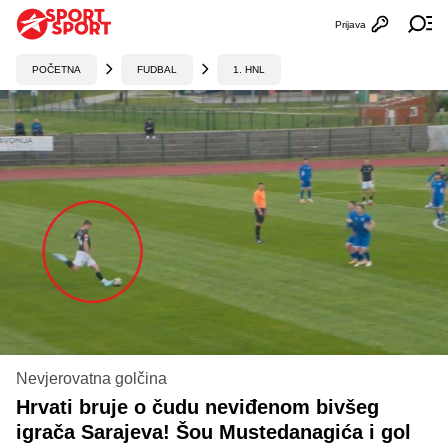
Prijava
Otvori profi
Ot
POČETNA
FUDBAL
1. HNL
Nevjerovatna golčina
Hrvati bruje o čudu neviđenom bivšeg
igrača Sarajeva! Šou Mustedanagića i gol