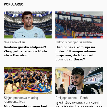
POPULARNO
Nije zadovoljan
Nakon sinoćnjeg skandala
Realova greška stoljeća?!
Disciplinska komisija na
Zbog jedne rečenice Rodri
potezu: U svojim rukama
ide u Barcelonu
imaju sve, da li će opet
pomilovati Borac?
Sjajna predstava mladog
Prelijepe scene u Perthu
reprezentativca
Igrači Juventusa su shvatili
Mak Omerović zatrpao koš
ko je Kerim Alajbegović kada