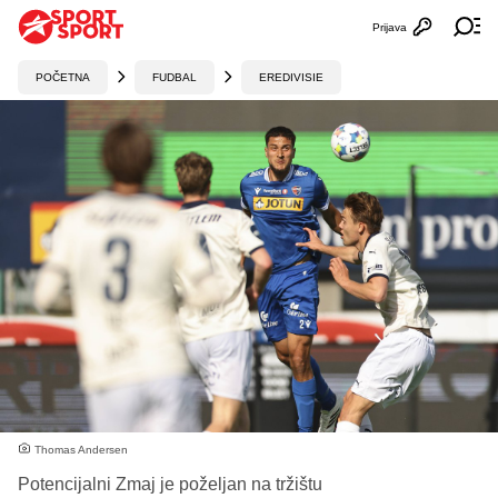
Prijava
Otvori profi
Ot
POČETNA
FUDBAL
EREDIVISIE
Thomas Andersen
Potencijalni Zmaj je poželjan na tržištu