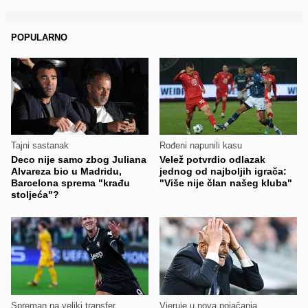
POPULARNO
Tajni sastanak
Rođeni napunili kasu
Deco nije samo zbog Juliana
Velež potvrdio odlazak
Alvareza bio u Madridu,
jednog od najboljih igrača:
Barcelona sprema "krađu
"Više nije član našeg kluba"
stoljeća"?
Spreman na veliki transfer
Vjeruje u nova pojačanja