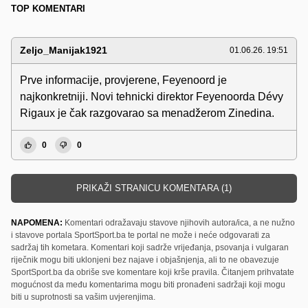
TOP KOMENTARI
Zeljo_Manijak1921
01.06.26. 19:51
Prve informacije, provjerene, Feyenoord je
najkonkretniji. Novi tehnicki direktor Feyenoorda Dévy
Rigaux je čak razgovarao sa menadžerom Zinedina.
0
0
PRIKAŽI STRANICU KOMENTARA (1)
NAPOMENA:
Komentari odražavaju stavove njihovih autora/ica, a ne nužno
i stavove portala SportSport.ba te portal ne može i neće odgovarati za
sadržaj tih kometara. Komentari koji sadrže vrijeđanja, psovanja i vulgaran
riječnik mogu biti uklonjeni bez najave i objašnjenja, ali to ne obavezuje
SportSport.ba da obriše sve komentare koji krše pravila. Čitanjem prihvatate
mogućnost da među komentarima mogu biti pronađeni sadržaji koji mogu
biti u suprotnosti sa vašim uvjerenjima.