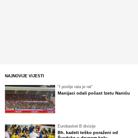
NAJNOVIJE VIJESTI
"I poslije rata je rat"
Manijaci odali počast Izetu Naniću
Eurobasket B divizije
Bh. kadeti teško poraženi od
Švedske u drugom kolu