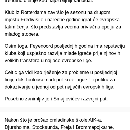
trenutno djeluje kao najozbiljniji kandidat.
Klub iz Rotterdama završio je sezonu na drugom
mjestu Eredivisije i naredne godine igrat će evropska
takmičenja, što predstavlja veoma privlačnu opciju za
mladog stopera.
Osim toga, Feyenoord posljednjih godina ima reputaciju
kluba koji uspješno razvija mlade igrače prije njihovih
velikih transfera u najjače evropske lige.
Celtic ga vidi kao rješenje za probleme u posljednjoj
liniji, dok Toulouse nudi put kroz Ligue 1 i priliku za
dokazivanje u jednoj od pet najjačih evropskih liga.
Posebno zanimljiv je i Smajlovićev razvojni put.
Nakon što je prošao omladinske škole AIK-a,
Djursholma, Stocksunda, Freja i Brommapojkarne,