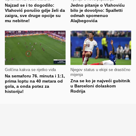
Najzad se i to dogodilo:
Jedno pitanje o Vlahoviću
Vlahović poručio gdje želi da
bilo je dovoljno: Spalletti
zaigra, sve druge opcije su
odmah spomenuo
mu nebitne!
Alajbegovića
Golčina kakva se rijetko viđa
Njegov status u ekipi se drastično
mijenja
Na semaforu 76. minuta i 1:1,
Zna se ko je najveći gubitnik
prima loptu na 40 metara od
u Barceloni dolaskom
gola, a onda potez za
Rodrija
historiju!