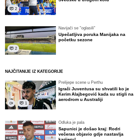
2
Navijači se "oglasili"
Upečatljiva poruka Manijaka na
početku sezone
2
NAJČITANIJE IZ KATEGORIJE
Prelijepe scene u Perthu
Igrači Juventusa su shvatili ko je
Kerim Alajbegović kada su stigli na
aerodrom u Australiji
1
Odluka je pala
Sapunici je došao kraj: Rodri
večeras objavio gdje nastavlja
karijeru!