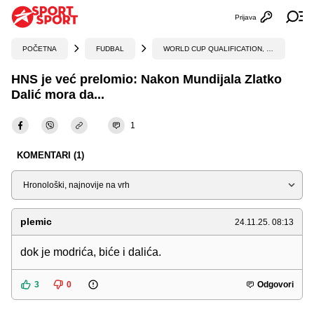
Prijava
Otvori profi
Ot
POČETNA
FUDBAL
WORLD CUP QUALIFICATION, UEFA
HNS je već prelomio: Nakon Mundijala Zlatko
Dalić mora da...
1
KOMENTARI (1)
Sortiraj
plemic
24.11.25. 08:13
dok je modrića, biće i dalića.
3
0
Odgovori