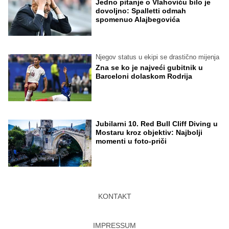
Jedno pitanje o Vlahoviću bilo je
dovoljno: Spalletti odmah
spomenuo Alajbegovića
Njegov status u ekipi se drastično mijenja
Zna se ko je najveći gubitnik u
Barceloni dolaskom Rodrija
Jubilarni 10. Red Bull Cliff Diving u
Mostaru kroz objektiv: Najbolji
momenti u foto-priči
KONTAKT
IMPRESSUM