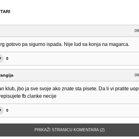
TARI
09
rg gotovo pa sigurno ispada. Nije lud sa konja na magarca.
0
angija
09
 klub, jbo ja sve svoje ako znate sta pisete. Da li vi pratite uop
repisujete fb clanke necije
0
PRIKAŽI STRANICU KOMENTARA (2)