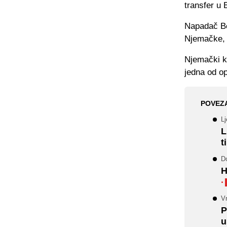
transfer u 
Napadač Bo
Njemačke, 
Njemački k
jedna od op
POVEZ
Lj
L
t
Do
H
·
Vr
P
u