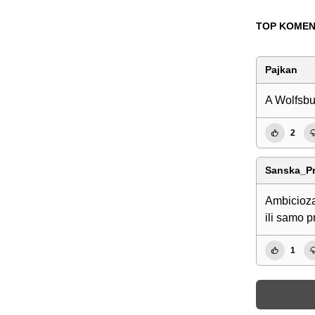
TOP KOMEN
Pajkan
A Wolfsbu
2
Sanska_Pr
Ambiciozan
ili samo p
1