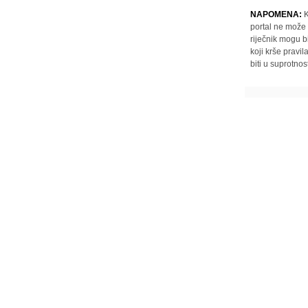
NAPOMENA:
K
portal ne može 
riječnik mogu b
koji krše pravi
biti u suprotnos