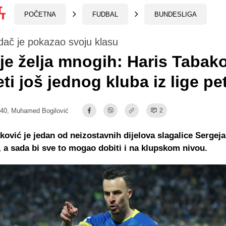
POČETNA
FUDBAL
BUNDESLIGA
dač je pokazao svoju klasu
je želja mnogih: Haris Tabak
ti još jednog kluba iz lige pe
:40,
Muhamed Bogilović
2
ković je jedan od neizostavnih dijelova slagalice Sergeja
 a sada bi sve to mogao dobiti i na klupskom nivou.