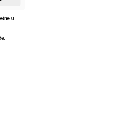
metne u
de.