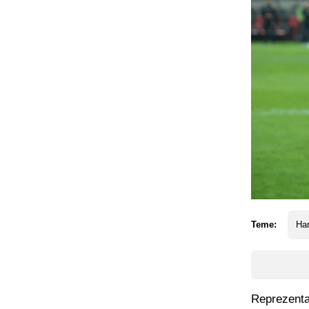
Teme:
Har
Reprezenta