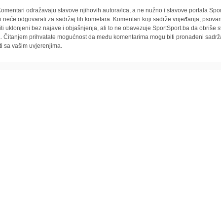
omentari odražavaju stavove njihovih autora/ica, a ne nužno i stavove portala Spor
i neće odgovarati za sadržaj tih kometara. Komentari koji sadrže vrijeđanja, psovan
iti uklonjeni bez najave i objašnjenja, ali to ne obavezuje SportSport.ba da obriše
la. Čitanjem prihvatate mogućnost da među komentarima mogu biti pronađeni sadrža
ti sa vašim uvjerenjima.