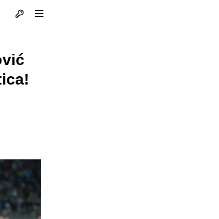
Otvori profil
Otvori meni
ović
tica!