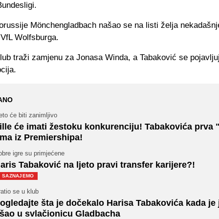
Bundesligi.
russije Mönchengladbach našao se na listi želja nekadašnj
VfL Wolfsburga.
lub traži zamjenu za Jonasa Winda, a Tabaković se pojavlju
cija.
ANO
eto će biti zanimljivo
ille će imati žestoku konkurenciju! Tabakovića prva
ima iz Premiershipa!
bre igre su primjećene
aris Tabaković na ljeto pravi transfer karijere?!
SAZNAJEMO
atio se u klub
ogledajte šta je dočekalo Harisa Tabakovića kada je 
šao u svlačionicu Gladbacha