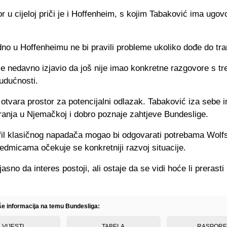
r u cijeloj priči je i Hoffenheim, s kojim Tabaković ima ugov
no u Hoffenheimu ne bi pravili probleme ukoliko dođe do tra
e nedavno izjavio da još nije imao konkretne razgovore s tr
udućnosti.
otvara prostor za potencijalni odlazak. Tabaković iza sebe 
ranja u Njemačkoj i dobro poznaje zahtjeve Bundeslige.
fil klasičnog napadača mogao bi odgovarati potrebama Wolf
edmicama očekuje se konkretniji razvoj situacije.
jasno da interes postoji, ali ostaje da se vidi hoće li prerast
iše informacija na temu Bundesliga:
VIJESTI
TABELA
RASPOR