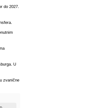
or do 2027.
nsfera.
enutnim
ima
sburga. U
i u zvanične
ED