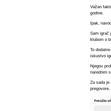
Važan fakto
godine.
Ipak, navod
Sam igrač j
klubom o b
To dodatno 
iskustvo ig
Njegov pro
narednim s
Za sada je 
pregovore.
Potražite v