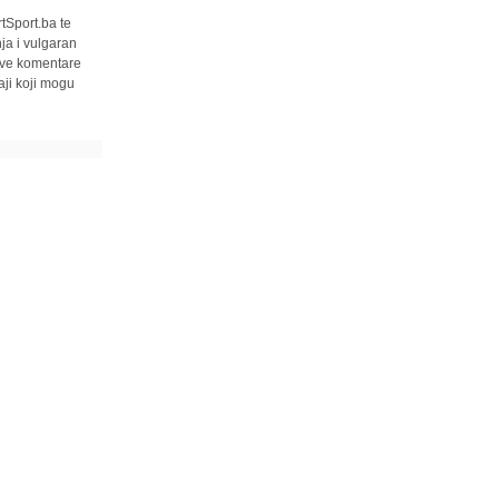
tSport.ba te
ja i vulgaran
 sve komentare
ji koji mogu