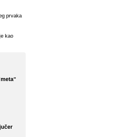
eg prvaka
je kao
 "meta"
jučer